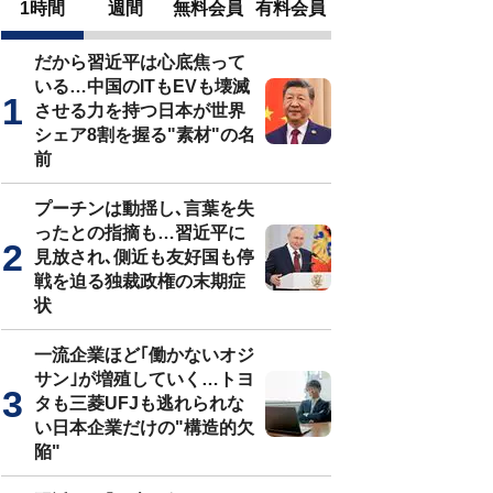
1時間
週間
無料会員
有料会員
だから習近平は心底焦って
いる…中国のITもEVも壊滅
させる力を持つ日本が世界
シェア8割を握る"素材"の名
前
プーチンは動揺し､言葉を失
ったとの指摘も…習近平に
見放され､側近も友好国も停
戦を迫る独裁政権の末期症
状
一流企業ほど｢働かないオジ
サン｣が増殖していく…トヨ
タも三菱UFJも逃れられな
い日本企業だけの"構造的欠
陥"