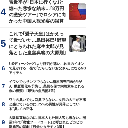
習近平が｢日本に行くな｣と
煽った悲惨な結末…｢8万円
の激安ツアー｣でロシアに向
かった中国人観光客の誤算
真はイメージです
これで｢愛子天皇｣はかえっ
て近づいた…島田裕巳｢野望
にとらわれた麻生太郎が見
落とした皇室典範の大原則｣
｢ボディーバッグ｣より評判が悪い…休日のイオン
で見かける一発で｢だらしないお父さん｣になるNG
アイテム
イワシでもサンマでもない...糖尿病専門医が｢が
ん･動脈硬化を予防し､美肌を保つ栄養素をとれる
魚の種類｣【最強の魚活術3選】
ワキの臭いでも､口臭でもない…女性の大半が不潔
と感じているのに､75%の男性が見落としてい
る"臭い"の正体
大阪駅直結なのに､日本人も外国人客も来ない…開
業1年で｢廃墟フードコート｣と呼ばれたピカピカ
新施設の悲劇【残念なタテモノ3選】