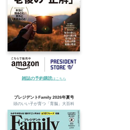
雑誌の予約購読
はこちら
プレジデントFamily 2026年夏号
頭のいい子が育つ「育脳」大百科