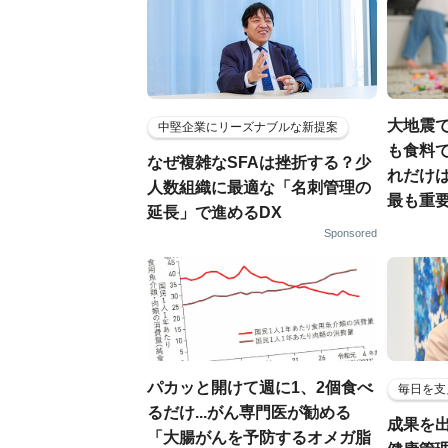
大地震
中堅企業にリーズナブルな新提案
も食料で
なぜ複雑なSFAは挫折する？少
れだけ
人数組織に最適な「名刺管理の
最も重要
延長」で進めるDX
Sponsored
パカッと開けて週に1、2個食べ
毎日を支
るだけ...がん専門医が勧める
成果を
「大腸がんを予防するオメガ脂