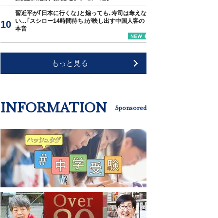
習近平が｢日本に行くな｣と煽っても､寿司は奪えな
い…｢スシロー14時間待ち｣が映し出す中国人客の
本音
もっと見る
INFORMATION
Sponsored