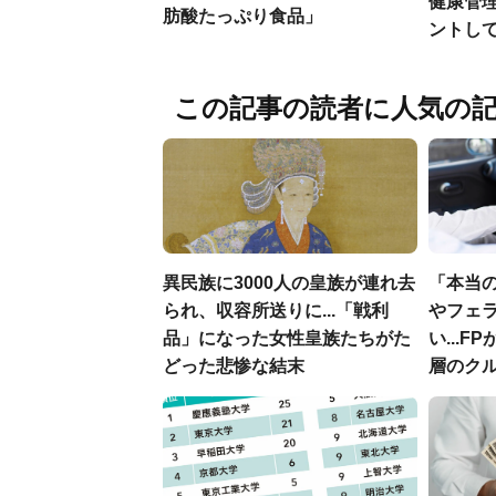
健康管
肪酸たっぷり食品」
ントし
この記事の読者に人気の
異民族に3000人の皇族が連れ去
「本当
られ、収容所送りに...「戦利
やフェ
品」になった女性皇族たちがた
い...
どった悲惨な結末
層のク