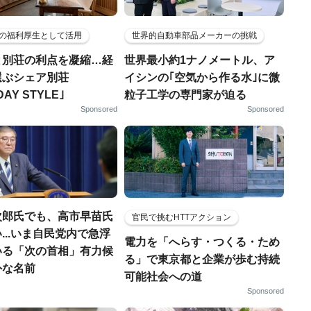
の福利厚生として活用
世界的自動車部品メーカーの挑戦
と別荘の利点を凝縮…経
世界最小約1ナノメートル、ア
選ぶシェア別荘
イシンの｢空気から作る水｣に微
DAY STYLE｣
粒子工学の専門家が迫る
Sponsored
Sponsored
次郎氏でも、高市早苗氏
官民で挑むHTTアクション
...いま自民党内で急浮
電力を「へらす・つくる・ため
いる「次の首相」有力候
る」で東京都と企業が歩む持続
外な名前
可能社会への道
Sponsored