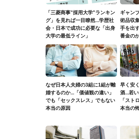
「三菱商事"採用大学"ランキン
ギャン
グ」を見れば一目瞭然...学歴社
術品収集
会・日本で成功に必要な「出身
手を出
大学の最低ライン」
番金の
なぜ日本人夫婦の3組に1組が離
早く安
婚するのか...「価値観の違い」
酒...
でも「セックスレス」でもない
「スト
本当の原因
本当の