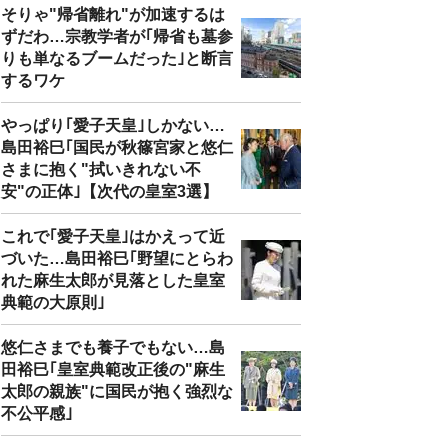
そりゃ"帰省離れ"が加速するは
ずだわ…宗教学者が｢帰省も墓参
りも単なるブームだった｣と断言
するワケ
やっぱり｢愛子天皇｣しかない…
島田裕巳｢国民が秋篠宮家と悠仁
さまに抱く"拭いきれない不
安"の正体｣【次代の皇室3選】
これで｢愛子天皇｣はかえって近
づいた…島田裕巳｢野望にとらわ
れた麻生太郎が見落とした皇室
典範の大原則｣
悠仁さまでも養子でもない…島
田裕巳｢皇室典範改正後の"麻生
太郎の親族"に国民が抱く強烈な
不公平感｣