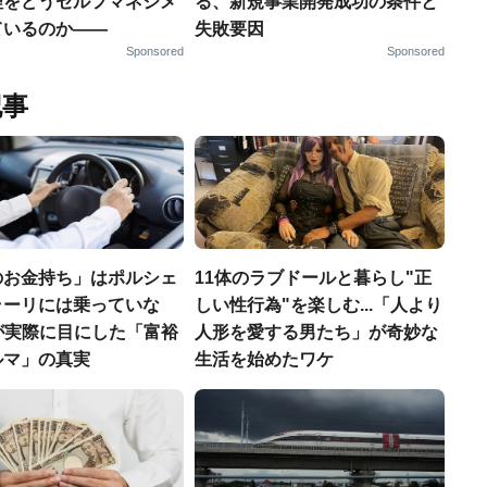
理をどうセルフマネジメ
る、新規事業開発成功の条件と
ているのか——
失敗要因
Sponsored
Sponsored
記事
のお金持ち」はポルシェ
11体のラブドールと暮らし"正
ラーリには乗っていな
しい性行為"を楽しむ...「人より
FPが実際に目にした「富裕
人形を愛する男たち」が奇妙な
ルマ」の真実
生活を始めたワケ