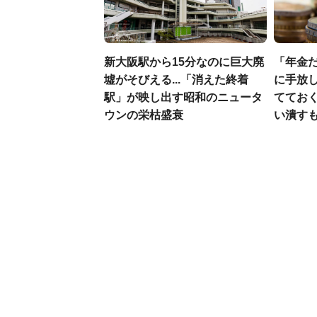
新大阪駅から15分なのに巨大廃
「年金
墟がそびえる...「消えた終着
に手放し
駅」が映し出す昭和のニュータ
ててお
ウンの栄枯盛衰
い潰すも