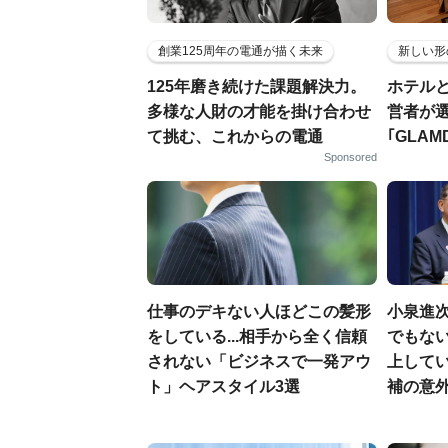
創業125周年の電通が描く未来
新しい形
125年磨き続けた課題解決力。
ホテル
多様な人財の才能を掛け合わせ
営者が
て挑む、これからの電通
｢GLAM
Sponsored
仕事のデキない人ほどこの髪形
小泉進
をしている...相手から全く信頼
でもない
されない「ビジネスで一発アウ
上して
ト」ヘアスタイル3選
補の意