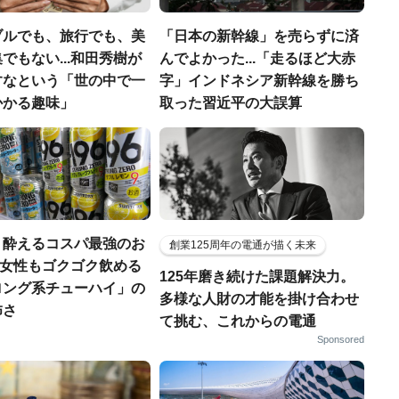
ブルでも、旅行でも、美
「日本の新幹線」を売らずに済
でもない...和田秀樹が
んでよかった...「走るほど大赤
すなという「世の中で一
字」インドネシア新幹線を勝ち
かかる趣味」
取った習近平の大誤算
く酔えるコスパ最強のお
創業125周年の電通が描く未来
若い女性もゴクゴク飲める
125年磨き続けた課題解決力。
ロング系チューハイ」の
多様な人財の才能を掛け合わせ
怖さ
て挑む、これからの電通
Sponsored