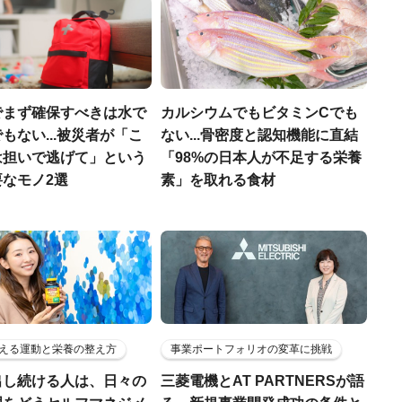
でまず確保すべきは水で
カルシウムでもビタミンCでも
もない...被災者が「こ
ない...骨密度と認知機能に直結
は担いで逃げて」という
「98%の日本人が不足する栄養
なモノ2選
素」を取れる食材
える運動と栄養の整え方
事業ポートフォリオの変革に挑戦
出し続ける人は、日々の
三菱電機とAT PARTNERSが語