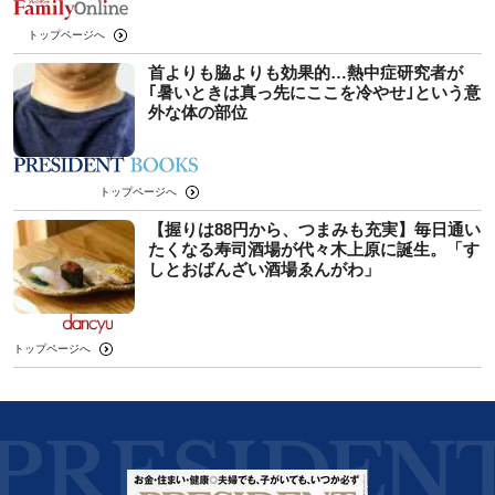
トップページへ
首よりも脇よりも効果的…熱中症研究者が
｢暑いときは真っ先にここを冷やせ｣という意
外な体の部位
トップページへ
【握りは88円から、つまみも充実】毎日通い
たくなる寿司酒場が代々木上原に誕生。「す
しとおばんざい酒場ゑんがわ」
トップページへ