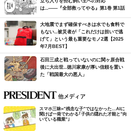
立ち入りを拒む飼い主への対応
は...――『全部救ってやる』第1巻 第1話
大地震でまず確保すべきは水でも食料で
もない...被災者が「これだけは担いで逃
げて」という最も重要なモノ2選【2025
年7月BEST】
石田三成と戦っていないのに関ヶ原合戦
後に大出世...徳川家康が厚い信頼を置い
た「戦国最大の悪人」
スマホ三昧="残念な子"ではなかった…AIに
聞けば一発でわかる｢子供の隠れた才能と"向
いている職業"｣