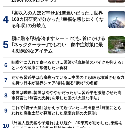
2990円のポロシャツ｣
｢高収入の人ほど幸せ｣は間違いだった…世界
160カ国研究で分かった｢幸福を感じにくくな
る年収｣の分岐点
額に貼る｢熱を冷ますシート｣でも､首にかける
｢ネッククーラー｣でもない…熱中症対策に最
も効果的なアイテム
味噌汁に入れて食べるだけ…医師が｢血糖値スパイクを抑える｣
という冷蔵庫に常備したい食材
だから習近平は心底焦っている…中国のITもEVも壊滅させる力
を持つ日本が世界シェア8割を握る"素材"の名前
米国は曖昧､韓国は冷ややかだったが…習近平を激怒させた高
市発言に｢無言の支持｣を示した国の｢大胆な手法｣
これで｢愛子天皇｣はかえって近づいた…島田裕巳｢野望にとら
われた麻生太郎が見落とした皇室典範の大原則｣
｢外国人観光客や子連れ｣より厄介…JR東海が明かした､乗客を