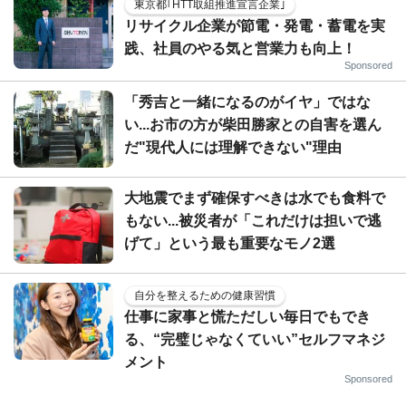
東京都｢HTT取組推進宣言企業｣
リサイクル企業が節電・発電・蓄電を実
践、社員のやる気と営業力も向上！
Sponsored
「秀吉と一緒になるのがイヤ」ではな
い...お市の方が柴田勝家との自害を選ん
だ"現代人には理解できない"理由
大地震でまず確保すべきは水でも食料で
もない...被災者が「これだけは担いで逃
げて」という最も重要なモノ2選
自分を整えるための健康習慣
仕事に家事と慌ただしい毎日でもでき
る、“完璧じゃなくていい”セルフマネジ
メント
Sponsored