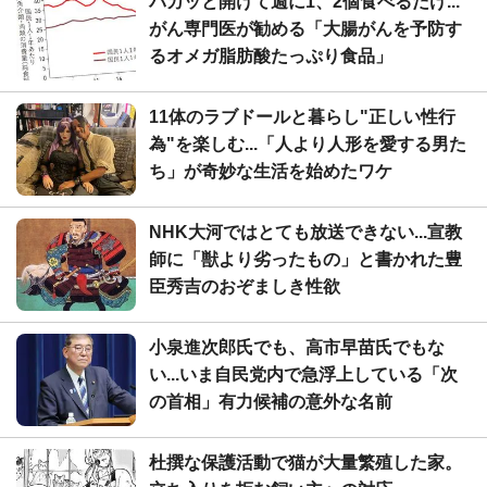
パカッと開けて週に1、2個食べるだけ...
がん専門医が勧める「大腸がんを予防す
るオメガ脂肪酸たっぷり食品」
11体のラブドールと暮らし"正しい性行
為"を楽しむ...「人より人形を愛する男た
ち」が奇妙な生活を始めたワケ
NHK大河ではとても放送できない...宣教
師に「獣より劣ったもの」と書かれた豊
臣秀吉のおぞましき性欲
小泉進次郎氏でも、高市早苗氏でもな
い...いま自民党内で急浮上している「次
の首相」有力候補の意外な名前
杜撰な保護活動で猫が大量繁殖した家。