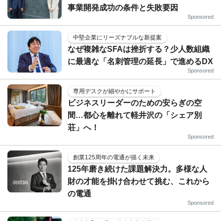
事業開発成功の条件と失敗要因
Sponsored
中堅企業にリーズナブルな新提案
なぜ複雑なSFAは挫折する？少人数組織
に最適な「名刺管理の延長」で進めるDX
Sponsored
専用デスクが細やかにサポート
ビジネスリーダーのための安らぎの空
間…都心を離れて軽井沢の「シェア別
荘」へ！
Sponsored
創業125周年の電通が描く未来
125年磨き続けた課題解決力。多様な人
財の才能を掛け合わせて挑む、これから
の電通
Sponsored