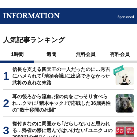
INFORMATION
Sponsored
人気記事ランキング
1時間
週間
無料会員
有料会員
信長を支える四天王の一人だったのに…秀吉
にハメられて｢清須会議｣に出席できなかった
武将の哀れな末路
耳の後ろから流血､指の肉をごっそり食べら
れ…クマに｢猪木キック｣で応戦した36歳男性
の"数十秒間の死闘"
襟付きなのに周囲から｢だらしない｣と思われ
る…帰省の際に選んではいけない｢ユニクロの