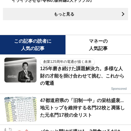
イライラさせる｢令和の新幹線2大トラブル｣
もっと見る
この記事の読者に
マネーの
人気の記事
人気記事
創業125周年の電通が描く未来
125年磨き続けた課題解決力。多様な人
財の才能を掛け合わせて挑む、これから
の電通
Sponsored
47都道府県の「旧制一中」の栄枯盛衰...
地元トップを維持する名門22校と凋落し
た元名門17校の全リスト