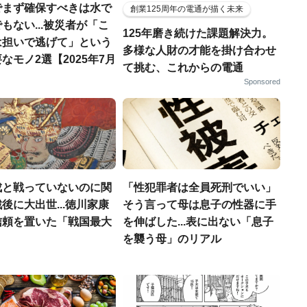
でまず確保すべきは水で
創業125周年の電通が描く未来
もない...被災者が「こ
125年磨き続けた課題解決力。
は担いで逃げて」という
多様な人財の才能を掛け合わせ
なモノ2選【2025年7月
て挑む、これからの電通
Sponsored
成と戦っていないのに関
「性犯罪者は全員死刑でいい」
後に大出世...徳川家康
そう言って母は息子の性器に手
信頼を置いた「戦国最大
を伸ばした...表に出ない「息子
」
を襲う母」のリアル