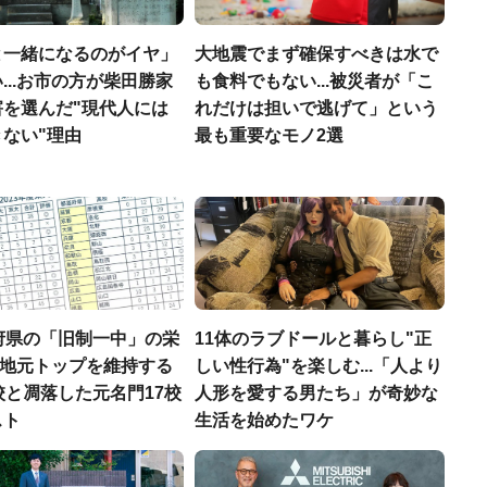
と一緒になるのがイヤ」
大地震でまず確保すべきは水で
...お市の方が柴田勝家
も食料でもない...被災者が「こ
害を選んだ"現代人には
れだけは担いで逃げて」という
ない"理由
最も重要なモノ2選
府県の「旧制一中」の栄
11体のラブドールと暮らし"正
..地元トップを維持する
しい性行為"を楽しむ...「人より
校と凋落した元名門17校
人形を愛する男たち」が奇妙な
スト
生活を始めたワケ