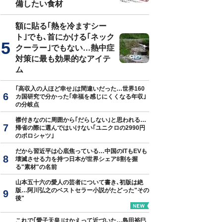
備したい食材
額に貼る｢熱を冷ますシー
ト｣でも､首にかける｢ネック
真はイメージです
クーラー｣でもない…熱中症
対策に最も効果的なアイテ
ム
｢高収入の人ほど幸せ｣は間違いだった…世界160
カ国研究で分かった｢幸福を感じにくくなる年収｣
の分岐点
襟付きなのに周囲から｢だらしない｣と思われる…
帰省の際に選んではいけない｢ユニクロの2990円
のポロシャツ｣
だから習近平は心底焦っている…中国のITもEVも
壊滅させる力を持つ日本が世界シェア8割を握
る"素材"の名前
山本五十六の愛人の芸者について書き､初版は絶
版…阿川弘之のベストセラー小説がたどった"その
後"
これで｢愛子天皇｣はかえって近づいた…島田裕巳