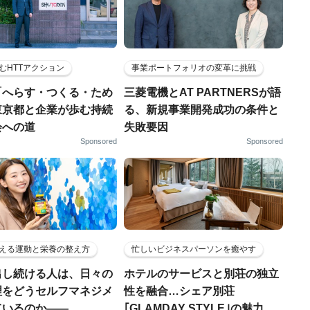
むHTTアクション
事業ポートフォリオの変革に挑戦
「へらす・つくる・ため
三菱電機とAT PARTNERSが語
東京都と企業が歩む持続
る、新規事業開発成功の条件と
会への道
失敗要因
Sponsored
Sponsored
える運動と栄養の整え方
忙しいビジネスパーソンを癒やす
出し続ける人は、日々の
ホテルのサービスと別荘の独立
理をどうセルフマネジメ
性を融合…シェア別荘
ているのか——
｢GLAMDAY STYLE｣の魅力