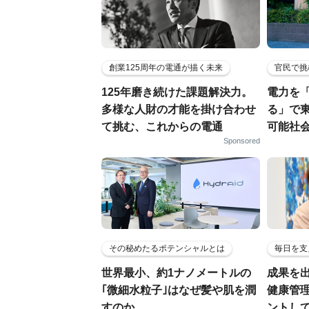
創業125周年の電通が描く未来
官民で挑
125年磨き続けた課題解決力。
電力を
多様な人財の才能を掛け合わせ
る」で
て挑む、これからの電通
可能社
Sponsored
その秘めたるポテンシャルとは
毎日を支
世界最小、約1ナノメートルの
成果を
｢微細水粒子｣はなぜ髪や肌を潤
健康管
すのか
ントし