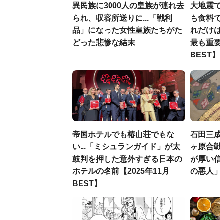
異民族に3000人の皇族が連れ去
大地震
られ、収容所送りに...「戦利
も食料で
品」になった女性皇族たちがた
れだけ
どった悲惨な結末
最も重要
BEST】
帝国ホテルでも椿山荘でもな
石田三
い...「ミシュランガイド」が太
ヶ原合戦
鼓判を押した意外すぎる日本の
が厚い
ホテルの名前【2025年11月
の悪人
BEST】