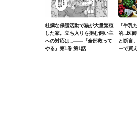
杜撰な保護活動で猫が大量繁殖
「牛乳
した家。立ち入りを拒む飼い主
的...
への対応は...――『全部救って
と断言
やる』第1巻 第1話
ーで買え