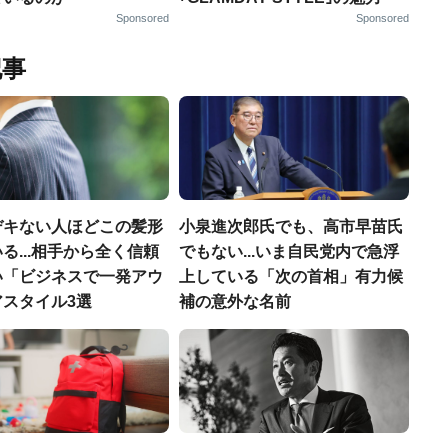
Sponsored
Sponsored
記事
デキない人ほどこの髪形
小泉進次郎氏でも、高市早苗氏
る...相手から全く信頼
でもない...いま自民党内で急浮
い「ビジネスで一発アウ
上している「次の首相」有力候
アスタイル3選
補の意外な名前