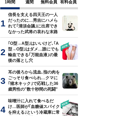
1時間
週間
無料会員
有料会員
信長を支える四天王の一人
だったのに…秀吉にハメら
れて｢清須会議｣に出席でき
なかった武将の哀れな末路
｢O型→A型｣はいいけど､｢A
型→O型｣はダメ…誰にでも
輸血できる｢万能血液｣の最
後の落とし穴
耳の後ろから流血､指の肉を
ごっそり食べられ…クマに
｢猪木キック｣で応戦した36
歳男性の"数十秒間の死闘"
味噌汁に入れて食べるだ
け…医師が｢血糖値スパイク
を抑える｣という冷蔵庫に常