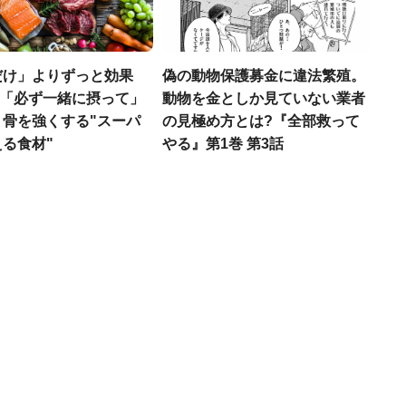
だけ」よりずっと効果
偽の動物保護募金に違法繁殖。
医師「必ず一緒に摂って」
動物を金としか見ていない業者
、骨を強くする"スーパ
の見極め方とは?『全部救って
る食材"
やる』第1巻 第3話