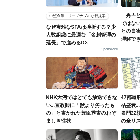
「秀吉
中堅企業にリーズナブルな新提案
ではない
なぜ複雑なSFAは挫折する？少
との自
人数組織に最適な「名刺管理の
理解でき
延長」で進めるDX
Sponsored
NHK大河ではとても放送できな
47都道
い...宣教師に「獣より劣ったも
枯盛衰.
の」と書かれた豊臣秀吉のおぞ
名門22
ましき性欲
の全リ