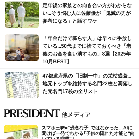
定年後の家族との向き合い方がわからな
い...そう悩む人に佐藤優が「鬼滅の刃が
参考になる」と話すワケ
「年金だけで暮らす人」は早々に手放し
ている...50代までに捨てておくべき「老
後のお金を食い潰すもの」8選【2025年
10月BEST】
47都道府県の「旧制一中」の栄枯盛衰...
地元トップを維持する名門22校と凋落し
た元名門17校の全リスト
スマホ三昧="残念な子"ではなかった…AIに
聞けば一発でわかる｢子供の隠れた才能と"向
いている職業"｣