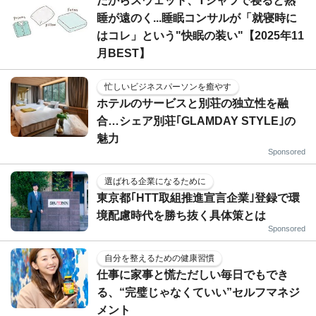
だからスウェット、Tシャツで寝ると熟
睡が遠のく...睡眠コンサルが「就寝時に
はコレ」という"快眠の装い"【2025年11
月BEST】
忙しいビジネスパーソンを癒やす
ホテルのサービスと別荘の独立性を融
合…シェア別荘｢GLAMDAY STYLE｣の
魅力
Sponsored
選ばれる企業になるために
東京都｢HTT取組推進宣言企業｣登録で環
境配慮時代を勝ち抜く具体策とは
Sponsored
自分を整えるための健康習慣
仕事に家事と慌ただしい毎日でもでき
る、“完璧じゃなくていい”セルフマネジ
メント