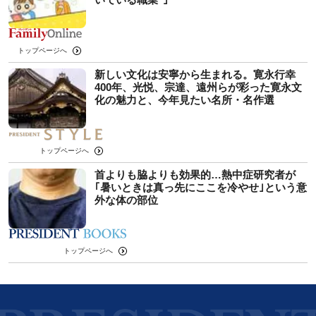
トップページへ
新しい文化は安寧から生まれる。寛永行幸
400年、光悦、宗達、遠州らが彩った寛永文
化の魅力と、今年見たい名所・名作選
トップページへ
首よりも脇よりも効果的…熱中症研究者が
｢暑いときは真っ先にここを冷やせ｣という意
外な体の部位
トップページへ