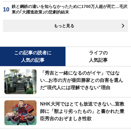
鉄と鋼鉄の違いを知らなかったために1700万人超が死亡…毛沢
東の｢大躍進政策｣の悲劇的結末
もっと見る
この記事の読者に
ライフの
人気の記事
人気記事
「秀吉と一緒になるのがイヤ」ではな
い...お市の方が柴田勝家との自害を選ん
だ"現代人には理解できない"理由
NHK大河ではとても放送できない...宣教
師に「獣より劣ったもの」と書かれた豊
臣秀吉のおぞましき性欲