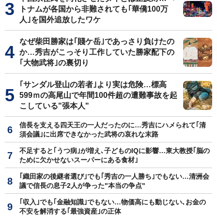
トナムが各国から非難されても｢華僑100万
人｣を国外追放したワケ
なぜ柴田勝家は｢賤ケ岳｣であっさり負けたの
か…秀吉がこっそり工作していた勝家配下の
｢大物武将｣の裏切り
｢サンダル登山の若者｣より実は危険…標高
599ｍの高尾山で年間100件超の遭難事故を起
こしている"張本人"
信長を支える四天王の一人だったのに…秀吉にハメられて｢清
須会議｣に出席できなかった武将の哀れな末路
不足すると｢うつ病｣が増え､子どものIQに影響…東大教授｢脳の
ために欠かせないスーパーにある食材｣
｢織田家の後継者選び｣でも｢秀吉の一人勝ち｣でもない…清洲会
議で信長の息子2人が争った"本当の争点"
｢収入｣でも｢金融知識｣でもない…物価高にも動じない､お金の
不安を解消する｢最強資産｣の正体