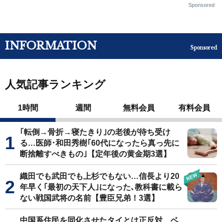
Sponsored
INFORMATION
Sponsored
人気記事ランキング
1時間
週間
無料会員
有料会員
｢転倒→骨折→寝たきり｣の老後が待ち受け
る…医師･和田秀樹｢60代になったら真っ先に
断捨離すべきもの｣【定年後の黄金期3選】
織田でも武田でも上杉でもない…信長より20
年早く｢最初の天下人｣になった､教科書に載ら
ない戦国武将の名前【豊臣兄弟！3選】
中国系住民を同化させたタイとは正反対…ベ