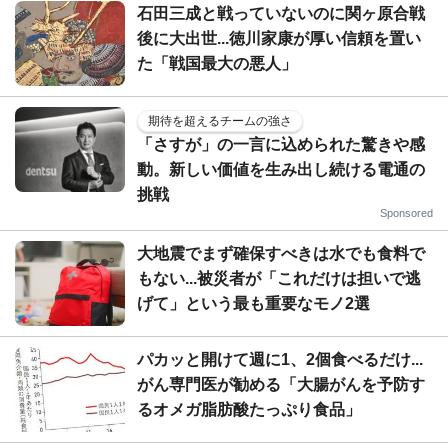
石田三成と戦っていないのに関ヶ原合戦
後に大出世...徳川家康が厚い信頼を置い
た「戦国最大の悪人」
期待を超えるチームの強さ
「さすが」の一言に込められた驚きや感
動。新しい価値を生み出し続ける電通の
挑戦
Sponsored
大地震でまず確保すべきは水でも食料で
もない...被災者が「これだけは担いで逃
げて」という最も重要なモノ2選
パカッと開けて週に1、2個食べるだけ...
がん専門医が勧める「大腸がんを予防す
るオメガ脂肪酸たっぷり食品」