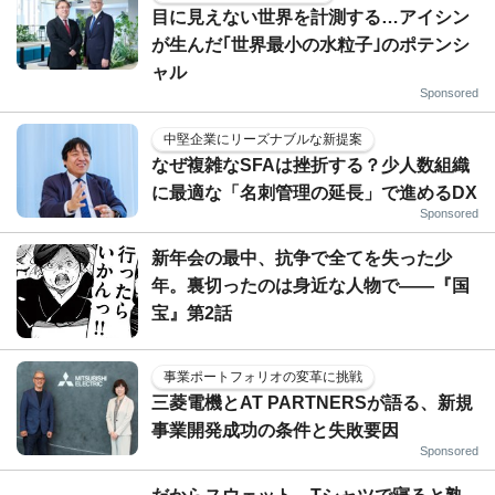
目に見えない世界を計測する…アイシン
が生んだ｢世界最小の水粒子｣のポテンシ
ャル
Sponsored
中堅企業にリーズナブルな新提案
なぜ複雑なSFAは挫折する？少人数組織
に最適な「名刺管理の延長」で進めるDX
Sponsored
新年会の最中、抗争で全てを失った少
年。裏切ったのは身近な人物で――『国
宝』第2話
事業ポートフォリオの変革に挑戦
三菱電機とAT PARTNERSが語る、新規
事業開発成功の条件と失敗要因
Sponsored