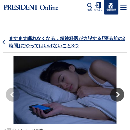
会員登録
検索
ログイン
ますます眠れなくなる…精神科医が力説する｢寝る前の2
時間｣にやってはいけないこと3つ