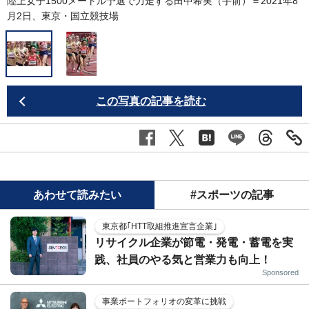
陸上女子1500メートル予選で力走する田中希実（手前）＝2021年8
月2日、東京・国立競技場
この写真の記事を読む
あわせて読みたい
#スポーツの記事
東京都｢HTT取組推進宣言企業｣
リサイクル企業が節電・発電・蓄電を実
践、社員のやる気と営業力も向上！
Sponsored
事業ポートフォリオの変革に挑戦