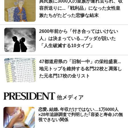
異民族に3000人の皇族が連れ去られ、収
容所送りに...「戦利品」になった女性皇
族たちがたどった悲惨な結末
2600年前から「付き合ってはいけない
人」は決まっている...ブッダが説いた
「人生破滅する10タイプ」
47都道府県の「旧制一中」の栄枯盛衰...
地元トップを維持する名門22校と凋落し
た元名門17校の全リスト
恋愛､結婚､年収だけではない…1万6000人
×28年追跡調査で判明した｢容姿と寿命｣の無
視できない関係