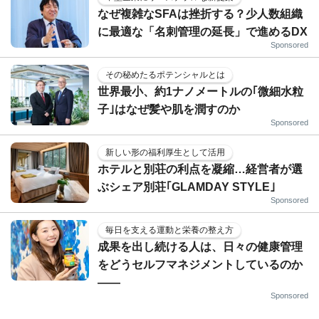
なぜ複雑なSFAは挫折する？少人数組織
に最適な「名刺管理の延長」で進めるDX
Sponsored
その秘めたるポテンシャルとは
世界最小、約1ナノメートルの｢微細水粒
子｣はなぜ髪や肌を潤すのか
Sponsored
新しい形の福利厚生として活用
ホテルと別荘の利点を凝縮…経営者が選
ぶシェア別荘｢GLAMDAY STYLE｣
Sponsored
毎日を支える運動と栄養の整え方
成果を出し続ける人は、日々の健康管理
をどうセルフマネジメントしているのか
——
Sponsored