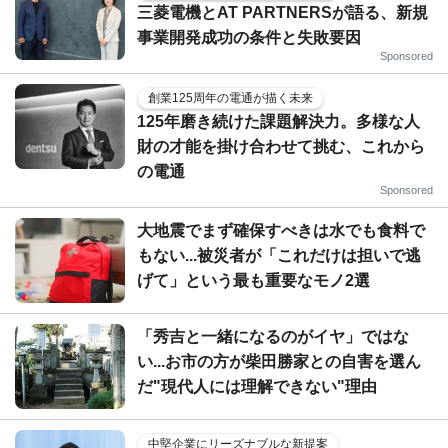
三菱電機とAT PARTNERSが語る、新規
事業開発成功の条件と失敗要因
Sponsored
創業125周年の電通が描く未来
125年磨き続けた課題解決力。多様な人
財の才能を掛け合わせて挑む、これから
の電通
Sponsored
大地震でまず確保すべきは水でも食料で
もない...被災者が「これだけは担いで逃
げて」という最も重要なモノ2選
「秀吉と一緒になるのがイヤ」ではな
い...お市の方が柴田勝家との自害を選ん
だ"現代人には理解できない"理由
中堅企業にリーズナブルな新提案