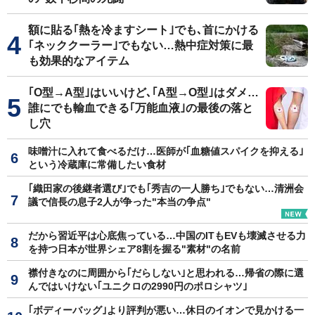
額に貼る｢熱を冷ますシート｣でも､首にかける
｢ネッククーラー｣でもない…熱中症対策に最
も効果的なアイテム
｢O型→A型｣はいいけど､｢A型→O型｣はダメ…
誰にでも輸血できる｢万能血液｣の最後の落と
し穴
味噌汁に入れて食べるだけ…医師が｢血糖値スパイクを抑える｣
という冷蔵庫に常備したい食材
｢織田家の後継者選び｣でも｢秀吉の一人勝ち｣でもない…清洲会
議で信長の息子2人が争った"本当の争点"
だから習近平は心底焦っている…中国のITもEVも壊滅させる力
を持つ日本が世界シェア8割を握る"素材"の名前
襟付きなのに周囲から｢だらしない｣と思われる…帰省の際に選
んではいけない｢ユニクロの2990円のポロシャツ｣
｢ボディーバッグ｣より評判が悪い…休日のイオンで見かける一