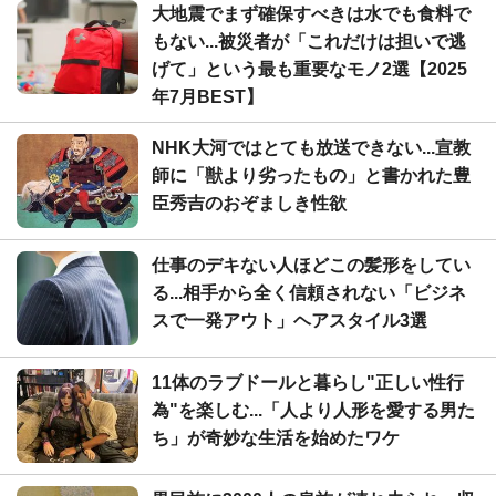
大地震でまず確保すべきは水でも食料で
もない...被災者が「これだけは担いで逃
げて」という最も重要なモノ2選【2025
年7月BEST】
NHK大河ではとても放送できない...宣教
師に「獣より劣ったもの」と書かれた豊
臣秀吉のおぞましき性欲
仕事のデキない人ほどこの髪形をしてい
る...相手から全く信頼されない「ビジネ
スで一発アウト」ヘアスタイル3選
11体のラブドールと暮らし"正しい性行
為"を楽しむ...「人より人形を愛する男た
ち」が奇妙な生活を始めたワケ