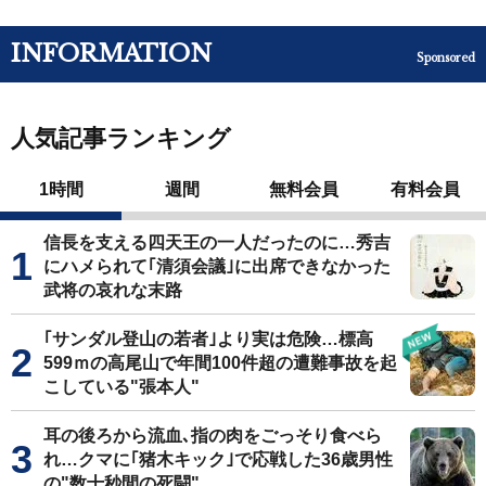
INFORMATION
Sponsored
人気記事ランキング
1時間
週間
無料会員
有料会員
信長を支える四天王の一人だったのに…秀吉
にハメられて｢清須会議｣に出席できなかった
武将の哀れな末路
｢サンダル登山の若者｣より実は危険…標高
599ｍの高尾山で年間100件超の遭難事故を起
こしている"張本人"
耳の後ろから流血､指の肉をごっそり食べら
れ…クマに｢猪木キック｣で応戦した36歳男性
の"数十秒間の死闘"