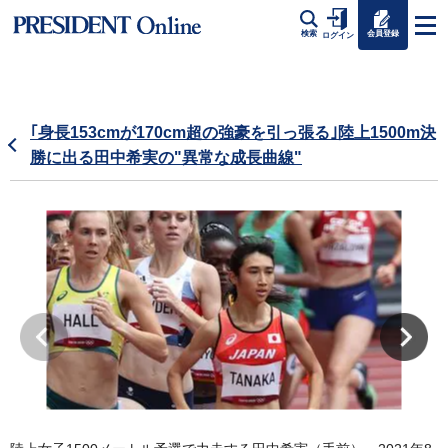
会員登録
検索
ログイン
｢身長153cmが170cm超の強豪を引っ張る｣陸上1500m決
勝に出る田中希実の"異常な成長曲線"