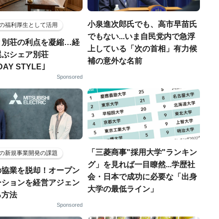
小泉進次郎氏でも、高市早苗氏
の福利厚生として活用
でもない...いま自民党内で急浮
と別荘の利点を凝縮…経
上している「次の首相」有力候
選ぶシェア別荘
補の意外な名前
DAY STYLE｣
Sponsored
「三菱商事"採用大学"ランキン
の新規事業開発の課題
グ」を見れば一目瞭然...学歴社
の協業を脱却！オープン
会・日本で成功に必要な「出身
ーションを経営アジェン
大学の最低ライン」
る方法
Sponsored