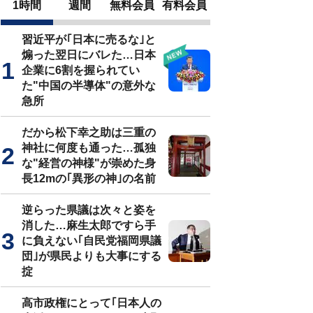
1時間
週間
無料会員
有料会員
習近平が｢日本に売るな｣と
煽った翌日にバレた…日本
企業に6割を握られてい
た"中国の半導体"の意外な
急所
だから松下幸之助は三重の
神社に何度も通った…孤独
な"経営の神様"が崇めた身
長12mの｢異形の神｣の名前
逆らった県議は次々と姿を
消した…麻生太郎ですら手
に負えない｢自民党福岡県議
団｣が県民よりも大事にする
掟
高市政権にとって｢日本人の