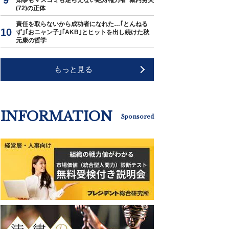
知事もマスコミも逆らえない絶対権力者･藏内勇夫
(72)の正体
責任を取らないから成功者になれた…｢とんねる
ず｣｢おニャン子｣｢AKB｣とヒットを出し続けた秋
元康の哲学
もっと見る
INFORMATION
Sponsored