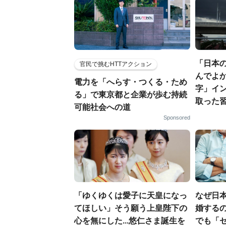
「日本
官民で挑むHTTアクション
んでよか
電力を「へらす・つくる・ため
字」イ
る」で東京都と企業が歩む持続
取った
可能社会への道
Sponsored
「ゆくゆくは愛子に天皇になっ
なぜ日本
てほしい」そう願う上皇陛下の
婚するの
心を無にした...悠仁さま誕生を
でも「