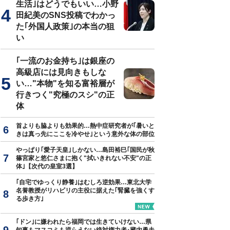
生活｣はどうでもいい…小野
田紀美のSNS投稿でわかっ
た｢外国人政策｣の本当の狙
い
隆太『進化政治学と国際政治理論 人間の心と戦争をめぐる新たな分析
｢一流のお金持ち｣は銀座の
高級店には見向きもしな
い…"本物"を知る富裕層が
行きつく"究極のスシ"の正
体
首よりも脇よりも効果的…熱中症研究者が｢暑いと
きは真っ先にここを冷やせ｣という意外な体の部位
やっぱり｢愛子天皇｣しかない…島田裕巳｢国民が秋
篠宮家と悠仁さまに抱く"拭いきれない不安"の正
体｣【次代の皇室3選】
｢自宅でゆっくり静養｣はむしろ逆効果…東北大学
名誉教授がリハビリの主役に据えた｢腎臓を強くす
る歩き方｣
｢ドン｣に嫌われたら福岡では生きていけない…県