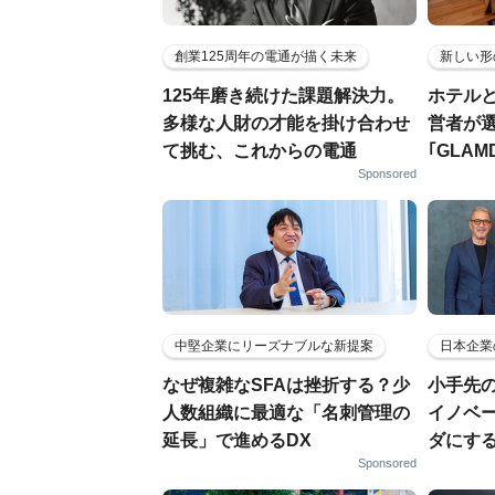
創業125周年の電通が描く未来
新しい形
125年磨き続けた課題解決力。
ホテル
多様な人財の才能を掛け合わせ
営者が
て挑む、これからの電通
｢GLAM
Sponsored
中堅企業にリーズナブルな新提案
日本企業
なぜ複雑なSFAは挫折する？少
小手先
人数組織に最適な「名刺管理の
イノベ
延長」で進めるDX
ダにす
Sponsored