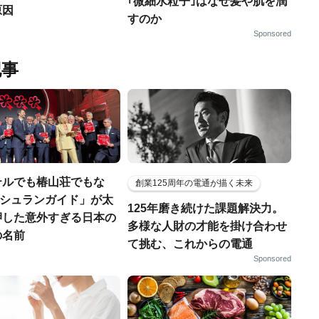
｢微細水粒子｣はなぜ髪や肌を潤
原因
すのか
Sponsored
記事
テルでも椿山荘でもな
創業125周年の電通が描く未来
「ミシュランガイド」が太
125年磨き続けた課題解決力。
押した意外すぎる日本の
多様な人財の才能を掛け合わせ
の名前
て挑む、これからの電通
Sponsored