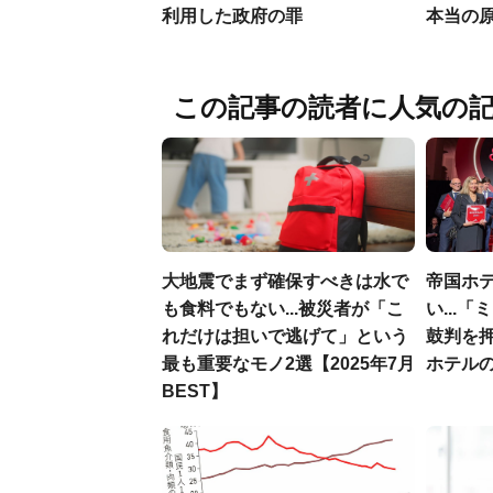
利用した政府の罪
本当の
この記事の読者に人気の
大地震でまず確保すべきは水で
帝国ホ
も食料でもない...被災者が「こ
い...
れだけは担いで逃げて」という
鼓判を
最も重要なモノ2選【2025年7月
ホテル
BEST】