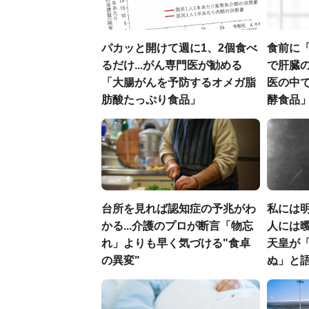
パカッと開けて週に1、2個食べ
食前に
るだけ...がん専門医が勧める
で肝臓の
「大腸がんを予防するオメガ脂
医の中
肪酸たっぷり食品」
酵食品
台所を見れば認知症の予兆がわ
私には
かる...介護のプロが断言「物忘
人には曖
れ」よりも早く気づける"食卓
天皇が
の異変"
ぬ」と