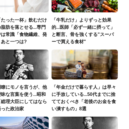
「たった一杯」飲むだけ
「牛乳だけ」よりずっと効果
脂肪を落とせる...専門
的...医師「必ず一緒に摂って」
では常識「食物繊維、発
と断言、骨を強くする"スーパ
」あと一つは?
ーで買える食材"
明瞭にモノを言うが、他
「年金だけで暮らす人」は早々
昧な言葉を使う...昭和
に手放している...50代までに捨
「総理大臣にしてはなら
てておくべき「老後のお金を食
語った政治家
い潰すもの」8選