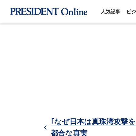
人気記事
ビジ
｢なぜ日本は真珠湾攻撃
都合な真実