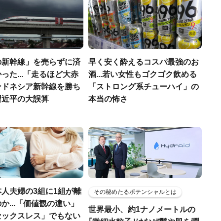
の新幹線」を売らずに済
早く安く酔えるコスパ最強のお
った...「走るほど大赤
酒...若い女性もゴクゴク飲める
ンドネシア新幹線を勝ち
「ストロング系チューハイ」の
習近平の大誤算
本当の怖さ
人夫婦の3組に1組が離
その秘めたるポテンシャルとは
か...「価値観の違い」
世界最小、約1ナノメートルの
セックスレス」でもない