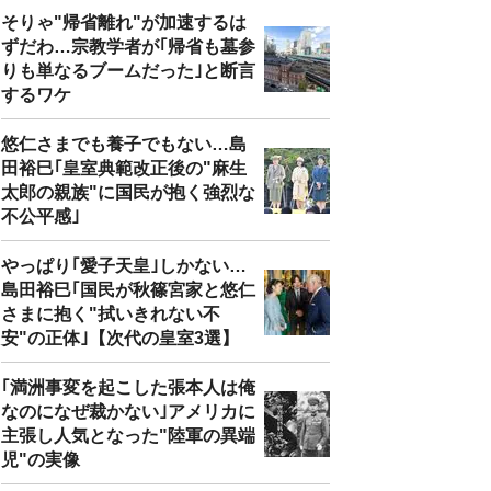
そりゃ"帰省離れ"が加速するは
ずだわ…宗教学者が｢帰省も墓参
りも単なるブームだった｣と断言
するワケ
悠仁さまでも養子でもない…島
田裕巳｢皇室典範改正後の"麻生
太郎の親族"に国民が抱く強烈な
不公平感｣
やっぱり｢愛子天皇｣しかない…
島田裕巳｢国民が秋篠宮家と悠仁
さまに抱く"拭いきれない不
安"の正体｣【次代の皇室3選】
｢満洲事変を起こした張本人は俺
なのになぜ裁かない｣アメリカに
主張し人気となった"陸軍の異端
児"の実像