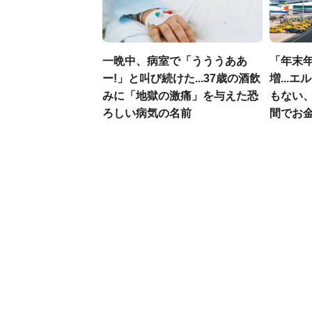
一晩中、病室で「うううああ
「年末年
ー!」と叫び続けた...37歳の酒飲
増...
みに「地獄の激痛」を与えた恐
もない
ろしい病気の名前
間でお金