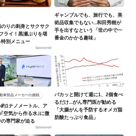
ギャンブルでも、旅行でも、美
術品収集でもない...和田秀樹が
脂のりの刺身とサクサク
手を出すなという「世の中で一
りフライ！黒瀬ぶりを堪
番金のかかる趣味」
る特別メニュー
Sponsored
パカッと開けて週に1、2個食べ
動車部品メーカーの挑戦
るだけ...がん専門医が勧める
小約1ナノメートル、ア
「大腸がんを予防するオメガ脂
｢空気から作る水｣に微
肪酸たっぷり食品」
学の専門家が迫る
Sponsored