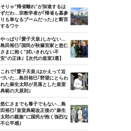
そりゃ"帰省離れ"が加速するは
ずだわ…宗教学者が｢帰省も墓参
りも単なるブームだった｣と断言
するワケ
やっぱり｢愛子天皇｣しかない…
島田裕巳｢国民が秋篠宮家と悠仁
さまに抱く"拭いきれない不
安"の正体｣【次代の皇室3選】
これで｢愛子天皇｣はかえって近
づいた…島田裕巳｢野望にとらわ
れた麻生太郎が見落とした皇室
典範の大原則｣
悠仁さまでも養子でもない…島
田裕巳｢皇室典範改正後の"麻生
太郎の親族"に国民が抱く強烈な
不公平感｣