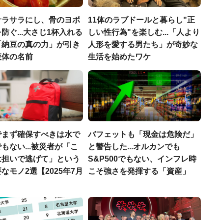
サラサラにし、骨のヨボ
11体のラブドールと暮らし"正
防ぐ...大さじ1杯入れる
しい性行為"を楽しむ...「人より
「納豆の真の力」が引き
人形を愛する男たち」が奇妙な
液体の名前
生活を始めたワケ
でまず確保すべきは水で
バフェットも「現金は危険だ」
もない...被災者が「こ
と警告した...オルカンでも
は担いで逃げて」という
S&P500でもない、インフレ時
なモノ2選【2025年7月
こそ強さを発揮する「資産」