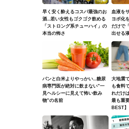
早く安く酔えるコスパ最強のお
血液を
酒...若い女性もゴクゴク飲める
ヨボ化を
「ストロング系チューハイ」の
だけで
本当の怖さ
出せる
パンと白米よりやっかい...糖尿
大地震
病専門医が絶対に飲まない"一
も食料で
見ヘルシーに見えて怖い飲み
れだけ
物"の名前
最も重要
BEST】