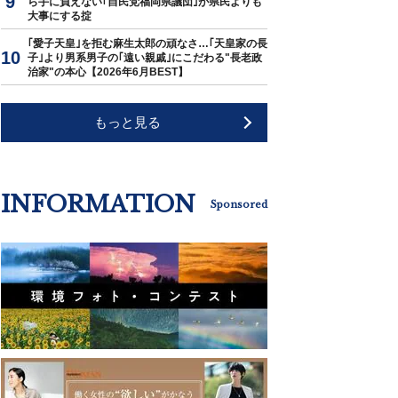
ら手に負えない｢自民党福岡県議団｣が県民よりも
大事にする掟
｢愛子天皇｣を拒む麻生太郎の頑なさ…｢天皇家の長
子｣より男系男子の｢遠い親戚｣にこだわる"長老政
治家"の本心【2026年6月BEST】
もっと見る
INFORMATION
Sponsored