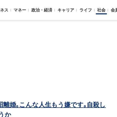
ネス
マネー
政治・経済
キャリア
ライフ
社会
会
沼離婚｡こんな人生もう嫌です｡自殺し
うか