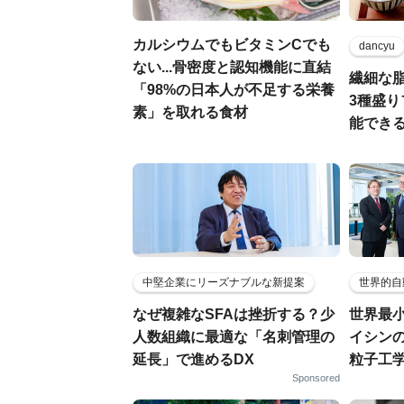
カルシウムでもビタミンCでも
dancyu
ない...骨密度と認知機能に直結
繊細な
「98%の日本人が不足する栄養
3種盛
素」を取れる食材
能でき
中堅企業にリーズナブルな新提案
世界的自
なぜ複雑なSFAは挫折する？少
世界最
人数組織に最適な「名刺管理の
イシンの
延長」で進めるDX
粒子工
Sponsored