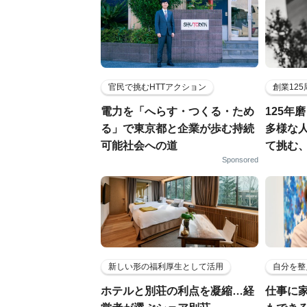
官民で挑むHTTアクション
創業12
電力を「へらす・つくる・ため
125年
る」で東京都と企業が歩む持続
多様な
可能社会への道
て挑む
Sponsored
新しい形の福利厚生として活用
自分を整
ホテルと別荘の利点を凝縮…経
仕事に