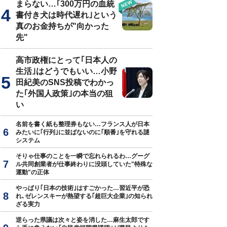
まらない…｢300万円の血統
書付き犬は時代遅れ｣という
真のお金持ちが"向かった
先"
高市政権にとって｢日本人の
生活｣はどうでもいい…小野
田紀美のSNS投稿でわかっ
た｢外国人政策｣の本当の狙
い
名前を書く紙も整理券もない…フランス人が日本
みたいに｢行列｣に並ばないのに｢順番｣を守れる謎
システム
そりゃ仕事のことを一瞬で忘れられるわ…グーグ
ル共同創業者が仕事終わりに没頭していた"特殊な
運動"の正体
やっぱり｢日本の技術｣はすごかった…習近平が恐
れ､ゼレンスキーが熱望する｢超巨大企業｣の知られ
ざる実力
逆らった県議は次々と姿を消した…麻生太郎です