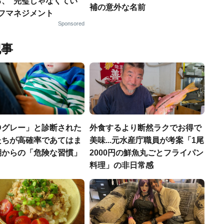
る、“完璧じゃなくてい
補の意外な名前
ルフマネジメント
Sponsored
記事
Dグレー」と診断された
外食するより断然ラクでお得で
たちが高確率であてはま
美味...元水産庁職員が考案「1尾
期からの「危険な習慣」
2000円の鮮魚丸ごとフライパン
料理」の非日常感