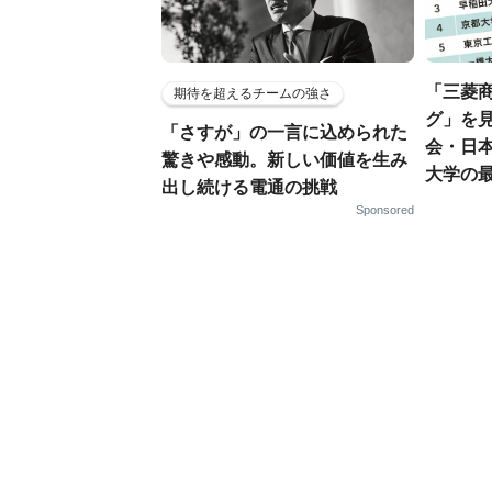
「三菱商
期待を超えるチームの強さ
グ」を見
「さすが」の一言に込められた
会・日
驚きや感動。新しい価値を生み
大学の
出し続ける電通の挑戦
Sponsored