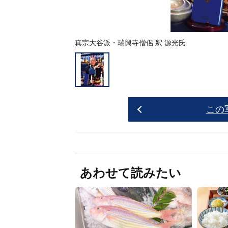
真宗大谷派・瑞興寺僧侶 釈 源光氏
この
あわせて読みたい