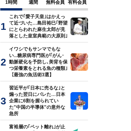
1時間
週間
無料会員
有料会員
これで｢愛子天皇｣はかえっ
て近づいた…島田裕巳｢野望
にとらわれた麻生太郎が見
落とした皇室典範の大原則｣
イワシでもサンマでもな
い...糖尿病専門医が｢がん･
動脈硬化を予防し､美背を保
つ栄養素をとれる魚の種類｣
【最強の魚活術3選】
習近平が｢日本に売るな｣と
煽った翌日にバレた…日本
企業に6割を握られてい
た"中国の半導体"の意外な
急所
富裕層の｢ペット離れ｣が止