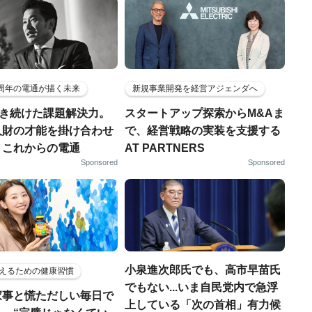
5周年の電通が描く未来
新規事業開発を経営アジェンダへ
磨き続けた課題解決力。
スタートアップ探索からM&Aま
人財の才能を掛け合わせ
で、経営戦略の実装を支援する
、これからの電通
AT PARTNERS
Sponsored
Sponsored
小泉進次郎氏でも、高市早苗氏
えるための健康習慣
でもない...いま自民党内で急浮
家事と慌ただしい毎日で
上している「次の首相」有力候