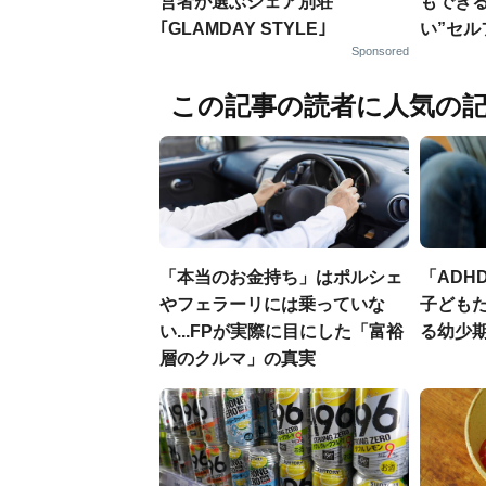
営者が選ぶシェア別荘
もでき
｢GLAMDAY STYLE｣
い”セ
Sponsored
この記事の読者に人気の
「本当のお金持ち」はポルシェ
「ADH
やフェラーリには乗っていな
子ども
い...FPが実際に目にした「富裕
る幼少
層のクルマ」の真実