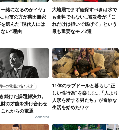
と一緒になるのがイヤ」
大地震でまず確保すべきは水で
...お市の方が柴田勝家
も食料でもない...被災者が「こ
害を選んだ"現代人には
れだけは担いで逃げて」という
ない"理由
最も重要なモノ2選
11体のラブドールと暮らし"正
5周年の電通が描く未来
しい性行為"を楽しむ...「人より
磨き続けた課題解決力。
人形を愛する男たち」が奇妙な
人財の才能を掛け合わせ
生活を始めたワケ
、これからの電通
Sponsored