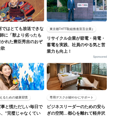
河ではとても放送できな
東京都｢HTT取組推進宣言企業｣
宣教師に「獣より劣ったも
リサイクル企業が節電・発電・
書かれた豊臣秀吉のおぞ
蓄電を実践、社員のやる気と営
性欲
業力も向上！
Sponsored
えるための健康習慣
専用デスクが細やかにサポート
家事と慌ただしい毎日で
ビジネスリーダーのための安ら
る、“完璧じゃなくてい
ぎの空間…都心を離れて軽井沢