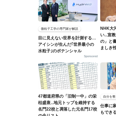
NHK大
微粒子工学の専門家が解説
い...
目に見えない世界を計測する…
の」と
アイシンが生んだ｢世界最小の
ましき
水粒子｣のポテンシャル
Sponsored
47都道府県の「旧制一中」の栄
自分を整
枯盛衰...地元トップを維持する
仕事に
名門22校と凋落した元名門17校
もでき
の全リスト