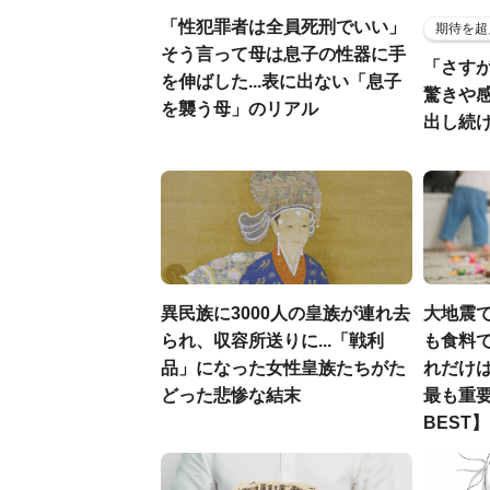
「性犯罪者は全員死刑でいい」
期待を超
そう言って母は息子の性器に手
「さす
を伸ばした...表に出ない「息子
驚きや
を襲う母」のリアル
出し続
異民族に3000人の皇族が連れ去
大地震
られ、収容所送りに...「戦利
も食料で
品」になった女性皇族たちがた
れだけ
どった悲惨な結末
最も重要
BEST】