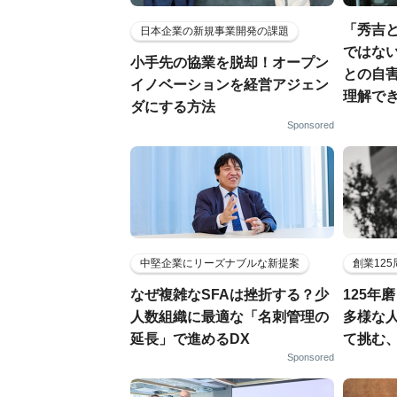
「秀吉
日本企業の新規事業開発の課題
ではない
小手先の協業を脱却！オープン
との自
イノベーションを経営アジェン
理解でき
ダにする方法
Sponsored
中堅企業にリーズナブルな新提案
創業12
なぜ複雑なSFAは挫折する？少
125年
人数組織に最適な「名刺管理の
多様な
延長」で進めるDX
て挑む
Sponsored