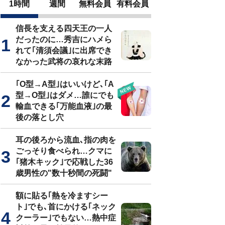
1時間
週間
無料会員
有料会員
信長を支える四天王の一人
だったのに…秀吉にハメら
れて｢清須会議｣に出席でき
なかった武将の哀れな末路
｢O型→A型｣はいいけど､｢A
型→O型｣はダメ…誰にでも
輸血できる｢万能血液｣の最
後の落とし穴
耳の後ろから流血､指の肉を
ごっそり食べられ…クマに
｢猪木キック｣で応戦した36
歳男性の"数十秒間の死闘"
額に貼る｢熱を冷ますシー
ト｣でも､首にかける｢ネック
クーラー｣でもない…熱中症