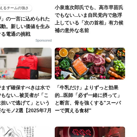
小泉進次郎氏でも、高市早苗氏
えるチームの強さ
でもない...いま自民党内で急浮
が」の一言に込められた
上している「次の首相」有力候
感動。新しい価値を生み
補の意外な名前
ける電通の挑戦
Sponsored
でまず確保すべきは水で
「牛乳だけ」よりずっと効果
もない...被災者が「こ
的...医師「必ず一緒に摂って」
は担いで逃げて」という
と断言、骨を強くする"スーパ
なモノ2選【2025年7月
ーで買える食材"