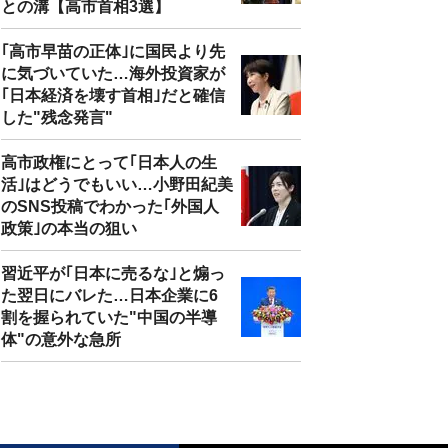
との溝【高市首相3選】
｢高市早苗の正体｣に国民より先
に気づいていた…海外投資家が
｢日本経済を壊す首相｣だと確信
した"残念発言"
高市政権にとって｢日本人の生
活｣はどうでもいい…小野田紀美
のSNS投稿でわかった｢外国人
政策｣の本当の狙い
習近平が｢日本に売るな｣と煽っ
た翌日にバレた…日本企業に6
割を握られていた"中国の半導
体"の意外な急所