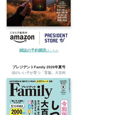
雑誌の予約購読
はこちら
プレジデントFamily 2026年夏号
頭のいい子が育つ「育脳」大百科