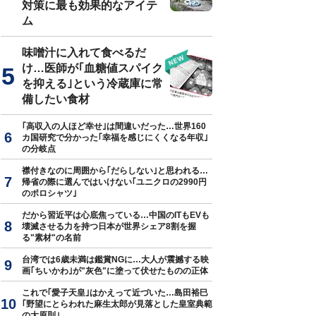
対策に最も効果的なアイテ
ム
兵の服（考証は微妙）に着替えを終えた筆者。同じ日本兵役の中国人共
記念写真も。（写真提供＝西谷格氏）
味噌汁に入れて食べるだ
け…医師が｢血糖値スパイク
を抑える｣という冷蔵庫に常
備したい食材
｢高収入の人ほど幸せ｣は間違いだった…世界160
カ国研究で分かった｢幸福を感じにくくなる年収｣
の分岐点
襟付きなのに周囲から｢だらしない｣と思われる…
帰省の際に選んではいけない｢ユニクロの2990円
のポロシャツ｣
だから習近平は心底焦っている…中国のITもEVも
壊滅させる力を持つ日本が世界シェア8割を握
る"素材"の名前
台湾では6歳未満は鑑賞NGに…大人が震撼する映
画｢ちいかわ｣が"灰色"に塗って伏せたものの正体
これで｢愛子天皇｣はかえって近づいた…島田裕巳
｢野望にとらわれた麻生太郎が見落とした皇室典範
の大原則｣