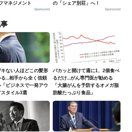
ルフマネジメント
の「シェア別荘」へ！
Sponsored
Sponsored
記事
デキない人ほどこの髪形
パカッと開けて週に1、2個食べ
る...相手から全く信頼
るだけ...がん専門医が勧める
い「ビジネスで一発アウ
「大腸がんを予防するオメガ脂
アスタイル3選
肪酸たっぷり食品」