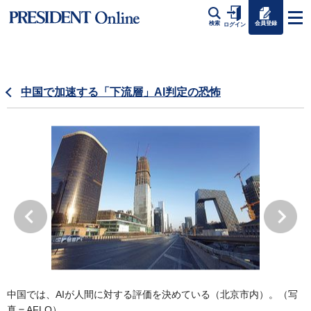
会員登録
検索
ログイン
中国で加速する「下流層」AI判定の恐怖
中国では、AIが人間に対する評価を決めている（北京市内）。（写
真＝AFLO）