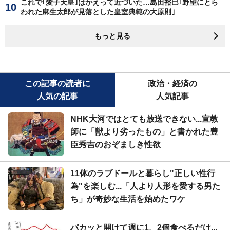
これで｢愛子天皇｣はかえって近づいた…島田裕巳｢野望にとら
われた麻生太郎が見落とした皇室典範の大原則｣
もっと見る
この記事の読者に
政治・経済の
人気の記事
人気記事
NHK大河ではとても放送できない...宣教
師に「獣より劣ったもの」と書かれた豊
臣秀吉のおぞましき性欲
11体のラブドールと暮らし"正しい性行
為"を楽しむ...「人より人形を愛する男た
ち」が奇妙な生活を始めたワケ
パカッと開けて週に1、2個食べるだけ...