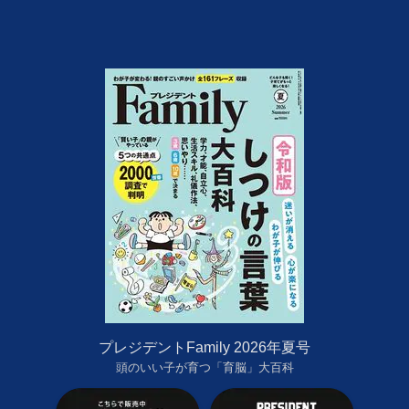
プレジデントFamily 2026年夏号
頭のいい子が育つ「育脳」大百科