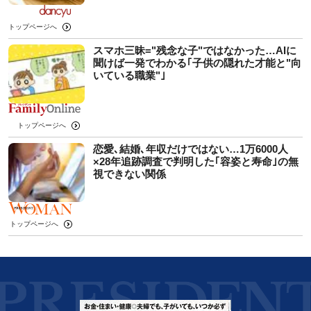
トップページへ
スマホ三昧="残念な子"ではなかった…AIに
聞けば一発でわかる｢子供の隠れた才能と"向
いている職業"｣
トップページへ
恋愛､結婚､年収だけではない…1万6000人
×28年追跡調査で判明した｢容姿と寿命｣の無
視できない関係
トップページへ