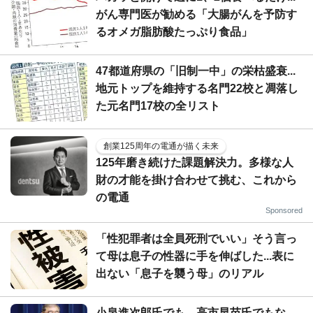
がん専門医が勧める「大腸がんを予防す
るオメガ脂肪酸たっぷり食品」
47都道府県の「旧制一中」の栄枯盛衰...
地元トップを維持する名門22校と凋落し
た元名門17校の全リスト
創業125周年の電通が描く未来
125年磨き続けた課題解決力。多様な人
財の才能を掛け合わせて挑む、これから
の電通
Sponsored
「性犯罪者は全員死刑でいい」そう言っ
て母は息子の性器に手を伸ばした...表に
出ない「息子を襲う母」のリアル
小泉進次郎氏でも、高市早苗氏でもな