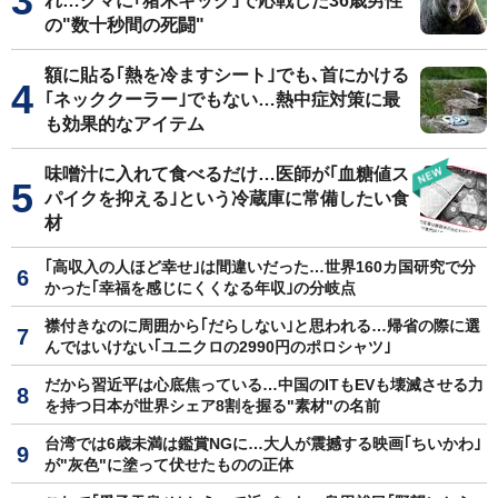
れ…クマに｢猪木キック｣で応戦した36歳男性
の"数十秒間の死闘"
額に貼る｢熱を冷ますシート｣でも､首にかける
｢ネッククーラー｣でもない…熱中症対策に最
も効果的なアイテム
味噌汁に入れて食べるだけ…医師が｢血糖値ス
パイクを抑える｣という冷蔵庫に常備したい食
材
｢高収入の人ほど幸せ｣は間違いだった…世界160カ国研究で分
かった｢幸福を感じにくくなる年収｣の分岐点
襟付きなのに周囲から｢だらしない｣と思われる…帰省の際に選
んではいけない｢ユニクロの2990円のポロシャツ｣
だから習近平は心底焦っている…中国のITもEVも壊滅させる力
を持つ日本が世界シェア8割を握る"素材"の名前
台湾では6歳未満は鑑賞NGに…大人が震撼する映画｢ちいかわ｣
が"灰色"に塗って伏せたものの正体