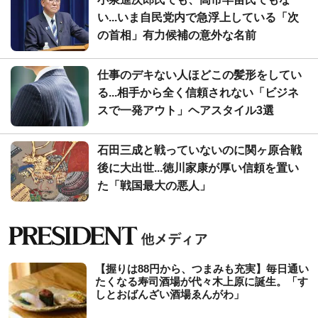
い...いま自民党内で急浮上している「次
の首相」有力候補の意外な名前
仕事のデキない人ほどこの髪形をしてい
る...相手から全く信頼されない「ビジネ
スで一発アウト」ヘアスタイル3選
石田三成と戦っていないのに関ヶ原合戦
後に大出世...徳川家康が厚い信頼を置い
た「戦国最大の悪人」
【握りは88円から、つまみも充実】毎日通い
たくなる寿司酒場が代々木上原に誕生。「す
しとおばんざい酒場ゑんがわ」