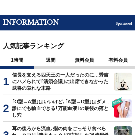
INFORMATION
Sponsored
人気記事ランキング
1時間
週間
無料会員
有料会員
信長を支える四天王の一人だったのに…秀吉
にハメられて｢清須会議｣に出席できなかった
武将の哀れな末路
｢O型→A型｣はいいけど､｢A型→O型｣はダメ…
誰にでも輸血できる｢万能血液｣の最後の落と
し穴
耳の後ろから流血､指の肉をごっそり食べら