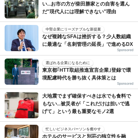
い...お市の方が柴田勝家との自害を選ん
だ"現代人には理解できない"理由
中堅企業にリーズナブルな新提案
なぜ複雑なSFAは挫折する？少人数組織
に最適な「名刺管理の延長」で進めるDX
Sponsored
選ばれる企業になるために
東京都｢HTT取組推進宣言企業｣登録で環
境配慮時代を勝ち抜く具体策とは
Sponsored
大地震でまず確保すべきは水でも食料で
もない...被災者が「これだけは担いで逃
げて」という最も重要なモノ2選
忙しいビジネスパーソンを癒やす
ホテルのサービスと別荘の独立性を融