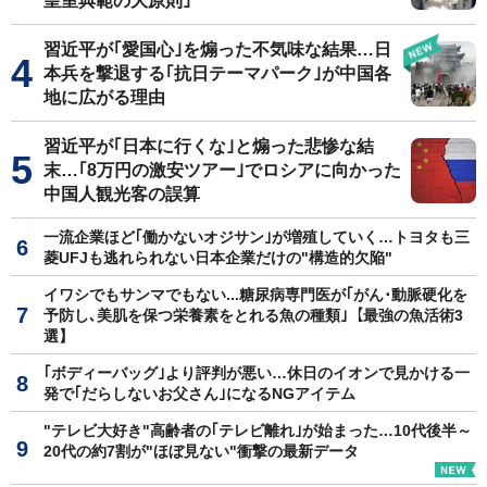
皇室典範の大原則｣
習近平が｢愛国心｣を煽った不気味な結果…日
本兵を撃退する｢抗日テーマパーク｣が中国各
地に広がる理由
習近平が｢日本に行くな｣と煽った悲惨な結
末…｢8万円の激安ツアー｣でロシアに向かった
中国人観光客の誤算
一流企業ほど｢働かないオジサン｣が増殖していく…トヨタも三
菱UFJも逃れられない日本企業だけの"構造的欠陥"
イワシでもサンマでもない...糖尿病専門医が｢がん･動脈硬化を
予防し､美肌を保つ栄養素をとれる魚の種類｣【最強の魚活術3
選】
｢ボディーバッグ｣より評判が悪い…休日のイオンで見かける一
発で｢だらしないお父さん｣になるNGアイテム
"テレビ大好き"高齢者の｢テレビ離れ｣が始まった…10代後半～
20代の約7割が"ほぼ見ない"衝撃の最新データ