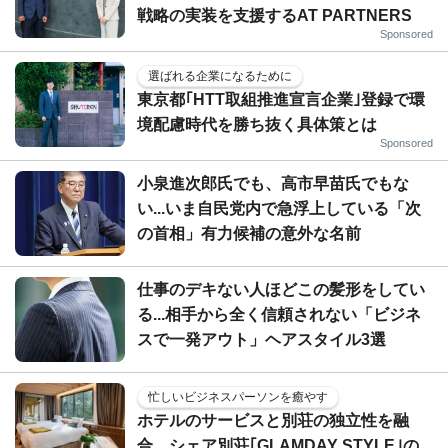
戦略の実装を支援するAT PARTNERS
Sponsored
選ばれる企業になるために
東京都｢HTT取組推進宣言企業｣登録で環
境配慮時代を勝ち抜く具体策とは
Sponsored
小泉進次郎氏でも、高市早苗氏でもな
い...いま自民党内で急浮上している「次
の首相」有力候補の意外な名前
仕事のデキない人ほどこの髪形をしてい
る...相手から全く信頼されない「ビジネ
スで一発アウト」ヘアスタイル3選
忙しいビジネスパーソンを癒やす
ホテルのサービスと別荘の独立性を融
合…シェア別荘｢GLAMDAY STYLE｣の