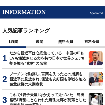
INFORMATION
Sponsored
人気記事ランキング
1時間
週間
無料会員
有料会員
だから習近平は心底焦っている…中国のITも
EVも壊滅させる力を持つ日本が世界シェア8
割を握る"素材"の名前
プーチンは動揺し､言葉を失ったとの指摘も…
習近平に見放され､側近も友好国も停戦を迫る
独裁政権の末期症状
これで｢愛子天皇｣はかえって近づいた…島田
裕巳｢野望にとらわれた麻生太郎が見落とした