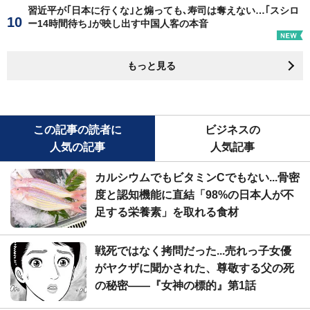
習近平が｢日本に行くな｣と煽っても､寿司は奪えない…｢スシロ
ー14時間待ち｣が映し出す中国人客の本音
もっと見る
この記事の読者に
ビジネスの
人気の記事
人気記事
カルシウムでもビタミンCでもない...骨密
度と認知機能に直結「98%の日本人が不
足する栄養素」を取れる食材
戦死ではなく拷問だった...売れっ子女優
がヤクザに聞かされた、尊敬する父の死
の秘密――『女神の標的』第1話