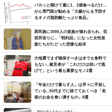
パカッと開けて週に1、2個食べるだけ...
がん専門医が勧める「大腸がんを予防す
るオメガ脂肪酸たっぷり食品」
異民族に3000人の皇族が連れ去られ、収
容所送りに...「戦利品」になった女性皇
族たちがたどった悲惨な結末
大地震でまず確保すべきは水でも食料で
もない...被災者が「これだけは担いで逃
げて」という最も重要なモノ2選
「年金だけで暮らす人」は早々に手放し
ている...50代までに捨てておくべき「老
後のお金を食い潰すもの」8選
期待を超えるチームの強さ