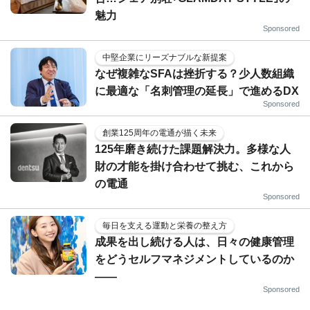
魅力
Sponsored
中堅企業にリーズナブルな新提案
なぜ複雑なSFAは挫折する？少人数組織
に最適な「名刺管理の延長」で進めるDX
Sponsored
創業125周年の電通が描く未来
125年磨き続けた課題解決力。多様な人
財の才能を掛け合わせて挑む、これから
の電通
Sponsored
毎日を支える運動と栄養の整え方
成果を出し続ける人は、日々の健康管理
をどうセルフマネジメントしているのか
——
Sponsored