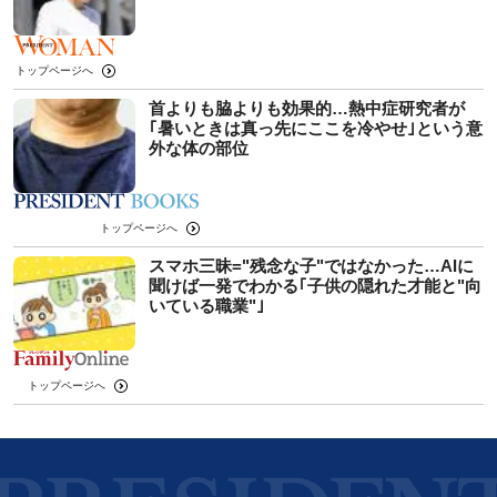
トップページへ
首よりも脇よりも効果的…熱中症研究者が
｢暑いときは真っ先にここを冷やせ｣という意
外な体の部位
トップページへ
スマホ三昧="残念な子"ではなかった…AIに
聞けば一発でわかる｢子供の隠れた才能と"向
いている職業"｣
トップページへ