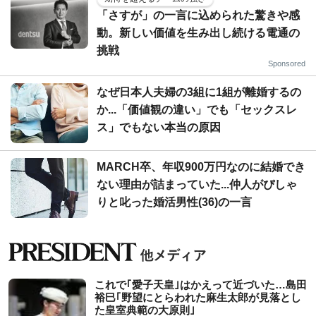
「さすが」の一言に込められた驚きや感
動。新しい価値を生み出し続ける電通の
挑戦
Sponsored
なぜ日本人夫婦の3組に1組が離婚するの
か...「価値観の違い」でも「セックスレ
ス」でもない本当の原因
MARCH卒、年収900万円なのに結婚でき
ない理由が詰まっていた...仲人がぴしゃ
りと叱った婚活男性(36)の一言
これで｢愛子天皇｣はかえって近づいた…島田
裕巳｢野望にとらわれた麻生太郎が見落とし
た皇室典範の大原則｣