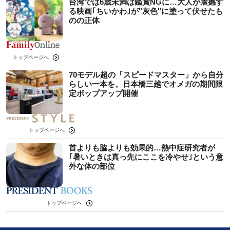
台湾では6歳未満は鑑賞NGに…大人が震撼す
る映画｢ちいかわ｣が"灰色"に塗って伏せたも
のの正体
トップページへ
70モデル超の「スピードマスター」から自分
らしい一本を。日本橋三越でオメガの期間限
定ポップアップ開催
トップページへ
首よりも脇よりも効果的…熱中症研究者が
｢暑いときは真っ先にここを冷やせ｣という意
外な体の部位
トップページへ