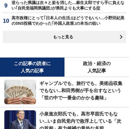
逆らった県議は次々と姿を消した…麻生太郎ですら手に負えな
い｢自民党福岡県議団｣が県民よりも大事にする掟
高市政権にとって｢日本人の生活｣はどうでもいい…小野田紀美
のSNS投稿でわかった｢外国人政策｣の本当の狙い
もっと見る
この記事の読者に
政治・経済の
人気の記事
人気記事
ギャンブルでも、旅行でも、美術品収集
でもない...和田秀樹が手を出すなという
「世の中で一番金のかかる趣味」
小泉進次郎氏でも、高市早苗氏でもな
い...いま自民党内で急浮上している「次
の首相」有力候補の意外な名前