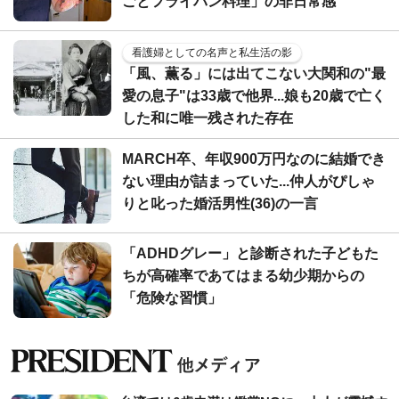
ごとフライパン料理」の非日常感
看護婦としての名声と私生活の影
「風、薫る」には出てこない大関和の"最
愛の息子"は33歳で他界...娘も20歳で亡く
した和に唯一残された存在
MARCH卒、年収900万円なのに結婚でき
ない理由が詰まっていた...仲人がぴしゃ
りと叱った婚活男性(36)の一言
「ADHDグレー」と診断された子どもた
ちが高確率であてはまる幼少期からの
「危険な習慣」