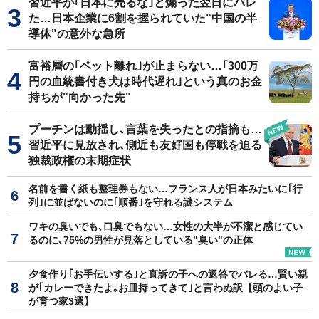
習近平が｢日本に売るな｣と煽った翌日にバレ
た…日本企業に6割を握られていた"中国の半
導体"の意外な急所
富裕層の｢ペット離れ｣が止まらない…｢300万
円の血統書付き犬は時代遅れ｣という真のお金
持ちが"向かった先"
プーチンは動揺し､言葉を失ったとの指摘も…
習近平に見放され､側近も友好国も停戦を迫る
独裁政権の末期症状
名前を書く紙も整理券もない…フランス人が日本みたいに｢行
列｣に並ばないのに｢順番｣を守れる謎システム
ワキの臭いでも､口臭でもない…女性の大半が不潔と感じてい
るのに､75%の男性が見落としている"臭い"の正体
夕食作り｢お手伝いする｣と直訴の子への返答でバレる…賢い親
が｢カレーできたよ｡お皿持ってきて｣と言わぬ訳【頭のよい子
が育つ家3選】