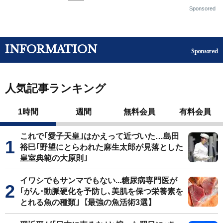
Sponsored
INFORMATION
Sponsored
人気記事ランキング
1時間
週間
無料会員
有料会員
これで｢愛子天皇｣はかえって近づいた…島田
裕巳｢野望にとらわれた麻生太郎が見落とした
皇室典範の大原則｣
イワシでもサンマでもない...糖尿病専門医が
｢がん･動脈硬化を予防し､美肌を保つ栄養素を
とれる魚の種類｣【最強の魚活術3選】