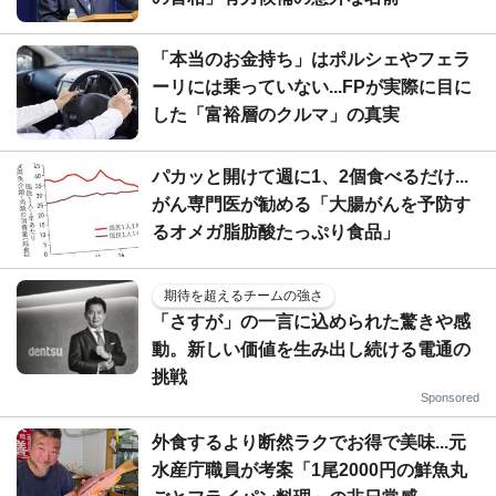
「本当のお金持ち」はポルシェやフェラ
ーリには乗っていない...FPが実際に目に
した「富裕層のクルマ」の真実
パカッと開けて週に1、2個食べるだけ...
がん専門医が勧める「大腸がんを予防す
るオメガ脂肪酸たっぷり食品」
期待を超えるチームの強さ
「さすが」の一言に込められた驚きや感
動。新しい価値を生み出し続ける電通の
挑戦
Sponsored
外食するより断然ラクでお得で美味...元
水産庁職員が考案「1尾2000円の鮮魚丸