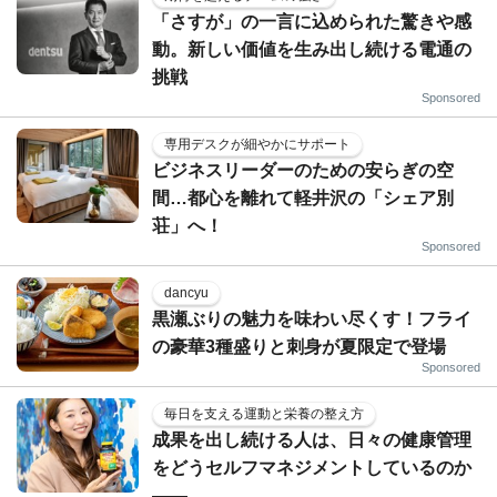
「さすが」の一言に込められた驚きや感
動。新しい価値を生み出し続ける電通の
挑戦
Sponsored
専用デスクが細やかにサポート
ビジネスリーダーのための安らぎの空
間…都心を離れて軽井沢の「シェア別
荘」へ！
Sponsored
dancyu
黒瀬ぶりの魅力を味わい尽くす！フライ
の豪華3種盛りと刺身が夏限定で登場
Sponsored
毎日を支える運動と栄養の整え方
成果を出し続ける人は、日々の健康管理
をどうセルフマネジメントしているのか
——