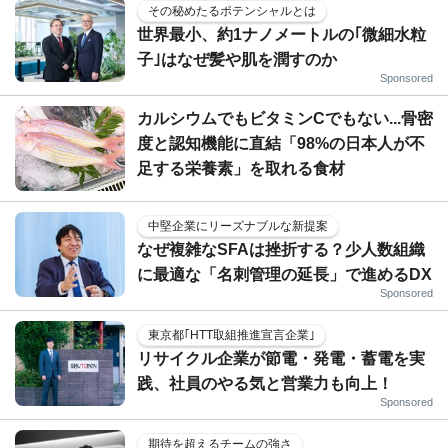
その秘めたるポテンシャルとは
世界最小、約1ナノメートルの｢微細水粒
子｣はなぜ髪や肌を潤すのか
Sponsored
カルシウムでもビタミンCでもない...骨密
度と認知機能に直結「98%の日本人が不
足する栄養素」を取れる食材
中堅企業にリーズナブルな新提案
なぜ複雑なSFAは挫折する？少人数組織
に最適な「名刺管理の延長」で進めるDX
Sponsored
東京都｢HTT取組推進宣言企業｣
リサイクル企業が節電・発電・蓄電を実
践、社員のやる気と営業力も向上！
Sponsored
期待を超えるチームの強さ