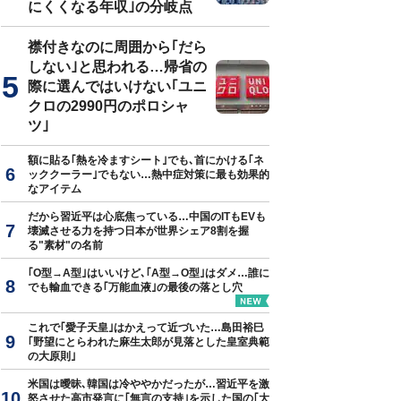
にくくなる年収｣の分岐点
襟付きなのに周囲から｢だら
しない｣と思われる…帰省の
作成
際に選んではいけない｢ユニ
クロの2990円のポロシャ
ツ｣
額に貼る｢熱を冷ますシート｣でも､首にかける｢ネ
ッククーラー｣でもない…熱中症対策に最も効果的
なアイテム
だから習近平は心底焦っている…中国のITもEVも
壊滅させる力を持つ日本が世界シェア8割を握
る"素材"の名前
｢O型→A型｣はいいけど､｢A型→O型｣はダメ…誰に
でも輸血できる｢万能血液｣の最後の落とし穴
これで｢愛子天皇｣はかえって近づいた…島田裕巳
｢野望にとらわれた麻生太郎が見落とした皇室典範
の大原則｣
米国は曖昧､韓国は冷ややかだったが…習近平を激
怒させた高市発言に｢無言の支持｣を示した国の｢大