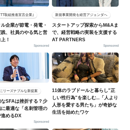
HTT取組推進宣言企業｣
新規事業開発を経営アジェンダへ
クル企業が節電・発電・
スタートアップ探索からM&Aま
実践、社員のやる気と営
で、経営戦略の実装を支援する
向上！
AT PARTNERS
Sponsored
Sponsored
11体のラブドールと暮らし"正
にリーズナブルな新提案
しい性行為"を楽しむ...「人より
なSFAは挫折する？少
人形を愛する男たち」が奇妙な
織に最適な「名刺管理の
生活を始めたワケ
進めるDX
Sponsored