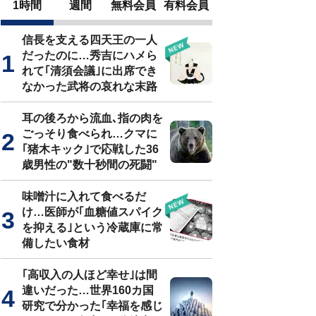
1時間
週間
無料会員
有料会員
信長を支える四天王の一人
だったのに…秀吉にハメら
れて｢清須会議｣に出席でき
なかった武将の哀れな末路
耳の後ろから流血､指の肉を
ごっそり食べられ…クマに
｢猪木キック｣で応戦した36
歳男性の"数十秒間の死闘"
味噌汁に入れて食べるだ
け…医師が｢血糖値スパイク
を抑える｣という冷蔵庫に常
備したい食材
｢高収入の人ほど幸せ｣は間
違いだった…世界160カ国
研究で分かった｢幸福を感じ