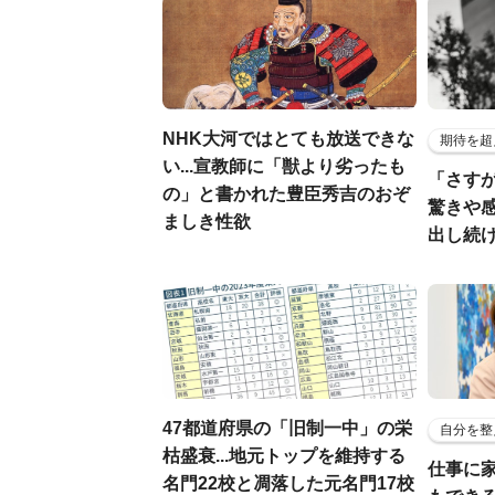
NHK大河ではとても放送できな
期待を超
い...宣教師に「獣より劣ったも
「さす
の」と書かれた豊臣秀吉のおぞ
驚きや
ましき性欲
出し続
47都道府県の「旧制一中」の栄
自分を整
枯盛衰...地元トップを維持する
仕事に
名門22校と凋落した元名門17校