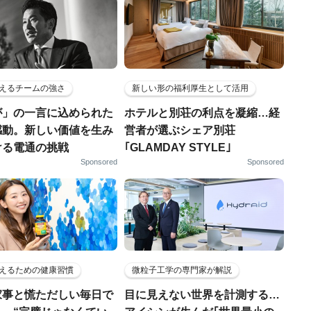
えるチームの強さ
新しい形の福利厚生として活用
が」の一言に込められた
ホテルと別荘の利点を凝縮…経
感動。新しい価値を生み
営者が選ぶシェア別荘
ける電通の挑戦
｢GLAMDAY STYLE｣
Sponsored
Sponsored
えるための健康習慣
微粒子工学の専門家が解説
家事と慌ただしい毎日で
目に見えない世界を計測する…