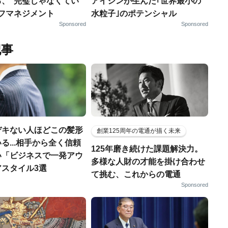
る、“完璧じゃなくてい
アイシンが生んだ｢世界最小の
ルフマネジメント
水粒子｣のポテンシャル
Sponsored
Sponsored
記事
デキない人ほどこの髪形
創業125周年の電通が描く未来
る...相手から全く信頼
125年磨き続けた課題解決力。
い「ビジネスで一発アウ
多様な人財の才能を掛け合わせ
アスタイル3選
て挑む、これからの電通
Sponsored