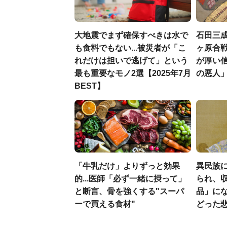
大地震でまず確保すべきは水で
石田三
も食料でもない...被災者が「こ
ヶ原合戦
れだけは担いで逃げて」という
が厚い
最も重要なモノ2選【2025年7月
の悪人
BEST】
「牛乳だけ」よりずっと効果
異民族に
的...医師「必ず一緒に摂って」
られ、収
と断言、骨を強くする"スーパ
品」に
ーで買える食材"
どった