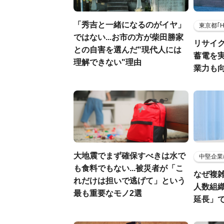
「秀吉と一緒になるのがイヤ」
東京都｢
ではない...お市の方が柴田勝家
リサイ
との自害を選んだ"現代人には
蓄電を
理解できない"理由
業力も
大地震でまず確保すべきは水で
中堅企業
も食料でもない...被災者が「こ
なぜ複雑
れだけは担いで逃げて」という
人数組
最も重要なモノ2選
延長」で