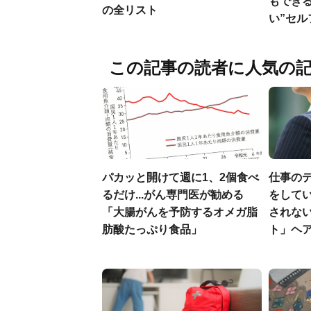
もでき
の全リスト
い”セ
この記事の読者に人気の
パカッと開けて週に1、2個食べ
仕事の
るだけ...がん専門医が勧める
をしてい
「大腸がんを予防するオメガ脂
されな
肪酸たっぷり食品」
ト」ヘ