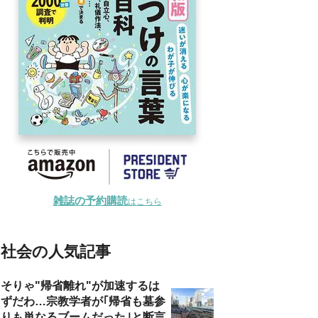
雑誌の予約購読
はこちら
社会の人気記事
そりゃ"帰省離れ"が加速するは
ずだわ…宗教学者が｢帰省も墓参
りも単なるブームだった｣と断言