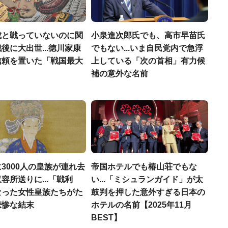
成と戦っていないのに関
小泉進次郎氏でも、高市早苗氏
後に大出世...徳川家康
でもない...いま自民党内で急浮
信頼を置いた「戦国最大
上している「次の首相」有力候
」
補の意外な名前
3000人の皇族が連れ去
帝国ホテルでも椿山荘でもな
容所送りに...「戦利
い...「ミシュランガイド」が太
なった女性皇族たちがた
鼓判を押した意外すぎる日本の
悲惨な結末
ホテルの名前【2025年11月
BEST】