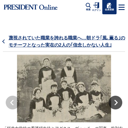
会員登録
検索
ログイン
蔑視されていた職業を誇れる職業へ…朝ドラ｢風､薫る｣の
モチーフとなった実在の2人の｢信念しかない人生｣