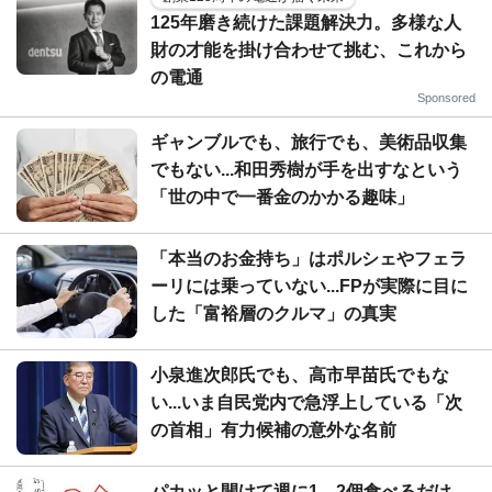
125年磨き続けた課題解決力。多様な人
財の才能を掛け合わせて挑む、これから
の電通
Sponsored
ギャンブルでも、旅行でも、美術品収集
でもない...和田秀樹が手を出すなという
「世の中で一番金のかかる趣味」
「本当のお金持ち」はポルシェやフェラ
ーリには乗っていない...FPが実際に目に
した「富裕層のクルマ」の真実
小泉進次郎氏でも、高市早苗氏でもな
い...いま自民党内で急浮上している「次
の首相」有力候補の意外な名前
パカッと開けて週に1、2個食べるだけ...