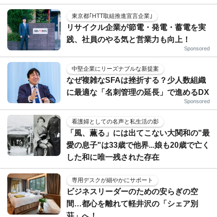
東京都｢HTT取組推進宣言企業｣
リサイクル企業が節電・発電・蓄電を実
践、社員のやる気と営業力も向上！
Sponsored
中堅企業にリーズナブルな新提案
なぜ複雑なSFAは挫折する？少人数組織
に最適な「名刺管理の延長」で進めるDX
Sponsored
看護婦としての名声と私生活の影
「風、薫る」には出てこない大関和の"最
愛の息子"は33歳で他界...娘も20歳で亡く
した和に唯一残された存在
専用デスクが細やかにサポート
ビジネスリーダーのための安らぎの空
間…都心を離れて軽井沢の「シェア別
荘」へ！