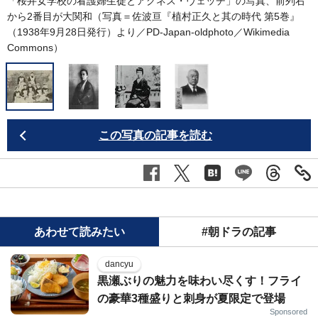
「桜井女学校の看護婦生徒とアグネス・ヴェッチ」の写真、前列右
から2番目が大関和（写真＝佐波亘『植村正久と其の時代 第5巻』
（1938年9月28日発行）より／PD-Japan-oldphoto／
Wikimedia
Commons
）
この写真の記事を読む
あわせて読みたい
#朝ドラの記事
dancyu
黒瀬ぶりの魅力を味わい尽くす！フライ
の豪華3種盛りと刺身が夏限定で登場
Sponsored