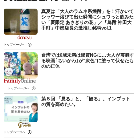
真夏は「大人のラムネ系焼酎」を！汗かいて
シャワー浴びて出た瞬間にシュワっと飲みた
い「夏限定 あさぎりの花」／「鳥酎 神田大
手町」中瀬店長の激推し銘柄vol.1
トップページへ
台湾では6歳未満は鑑賞NGに…大人が震撼す
る映画｢ちいかわ｣が"灰色"に塗って伏せたも
のの正体
トップページへ
第８回 「見る」と、「観る」。インプット
の質を高めたい。
トップページへ