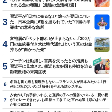
とれる魚の種類｣【最強の魚活術3選】
習近平が｢日本に売るな｣と煽った翌日にバレ
た…日本企業に6割を握られていた"中国の半
導体"の意外な急所
富裕層の｢ペット離れ｣が止まらない…｢300万
円の血統書付き犬は時代遅れ｣という真のお金
持ちが"向かった先"
プーチンは動揺し､言葉を失ったとの指摘も…
習近平に見放され､側近も友好国も停戦を迫る
独裁政権の末期症状
名前を書く紙も整理券もない…フランス人が日本みたいに｢行
列｣に並ばないのに｢順番｣を守れる謎システム
夕食作り｢お手伝いする｣と直訴の子への返答でバレる…賢い親
が｢カレーできたよ｡お皿持ってきて｣と言わぬ訳【頭のよい子
が育つ家3選】