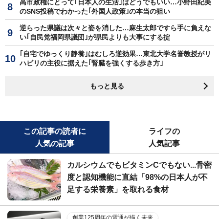
高市政権にとって｢日本人の生活｣はどうでもいい…小野田紀美
のSNS投稿でわかった｢外国人政策｣の本当の狙い
逆らった県議は次々と姿を消した…麻生太郎ですら手に負えな
い｢自民党福岡県議団｣が県民よりも大事にする掟
｢自宅でゆっくり静養｣はむしろ逆効果…東北大学名誉教授がリ
ハビリの主役に据えた｢腎臓を強くする歩き方｣
もっと見る
この記事の読者に
ライフの
人気の記事
人気記事
カルシウムでもビタミンCでもない...骨密
度と認知機能に直結「98%の日本人が不
足する栄養素」を取れる食材
創業125周年の電通が描く未来