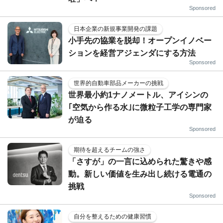
Sponsored
日本企業の新規事業開発の課題
小手先の協業を脱却！オープンイノベー
ションを経営アジェンダにする方法
Sponsored
世界的自動車部品メーカーの挑戦
世界最小約1ナノメートル、アイシンの
｢空気から作る水｣に微粒子工学の専門家
が迫る
Sponsored
期待を超えるチームの強さ
「さすが」の一言に込められた驚きや感
動。新しい価値を生み出し続ける電通の
挑戦
Sponsored
自分を整えるための健康習慣