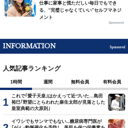
仕事に家事と慌ただしい毎日でもでき
る、“完璧じゃなくていい”セルフマネジ
メント
Sponsored
INFORMATION
Sponsored
人気記事ランキング
1時間
週間
無料会員
有料会員
これで｢愛子天皇｣はかえって近づいた…島田
裕巳｢野望にとらわれた麻生太郎が見落とした
皇室典範の大原則｣
イワシでもサンマでもない...糖尿病専門医が
｢がん･動脈硬化を予防し､美肌を保つ栄養素を