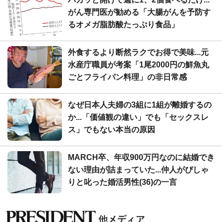
がん専門医が勧める「大腸がんを予防す
るオメガ脂肪酸たっぷり食品」
外食するより断然ラクでお得で美味...元
水産庁職員が考案「1尾2000円の鮮魚丸
ごとフライパン料理」の非日常感
なぜ日本人夫婦の3組に1組が離婚するの
か...「価値観の違い」でも「セックスレ
ス」でもない本当の原因
MARCH卒、年収900万円なのに結婚でき
ない理由が詰まっていた...仲人がぴしゃ
りと叱った婚活男性(36)の一言