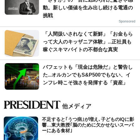
動。新しい価値を生み出し続ける電通の
挑戦
Sponsored
「人間扱いされなくて新鮮」「お金もら
って大人のキッザニア体験」...正社員も
稼ぐスキマバイトの不都合な真実
バフェットも「現金は危険だ」と警告し
た...オルカンでもS&P500でもない、イ
ンフレ時こそ強さを発揮する「資産」
不足すると｢うつ病｣が増え､子どものIQに影
響…東大教授｢脳のために欠かせないスーパ
ーにある食材｣