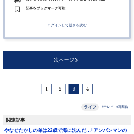
記事をブックマーク可能
ログインして続きを読む
次ページ
1
2
3
4
ライフ
#テレビ
#再配信
関連記事
やなせたかしの弟は22歳で海に沈んだ…｢アンパンマンの