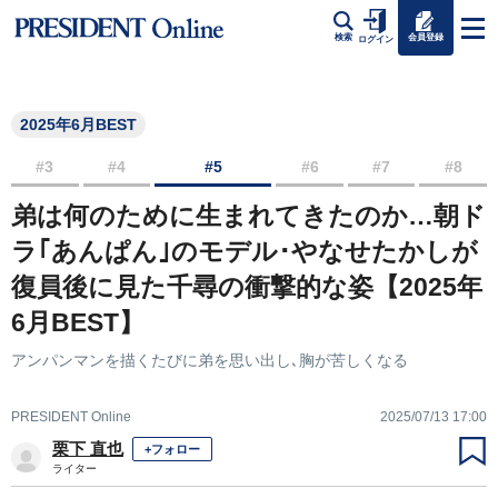
会員登録
検索
ログイン
2025年6月BEST
#3
#4
#5
#6
#7
#8
弟は何のために生まれてきたのか…朝ド
ラ｢あんぱん｣のモデル･やなせたかしが
復員後に見た千尋の衝撃的な姿【2025年
6月BEST】
アンパンマンを描くたびに弟を思い出し､胸が苦しくなる
PRESIDENT Online
2025/07/13 17:00
栗下 直也
+フォロー
ライター