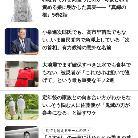
責める娘に明かした真実――『真綿の
檻』5巻2話
小泉進次郎氏でも、高市早苗氏でもな
い...いま自民党内で急浮上している「次
の首相」有力候補の意外な名前
大地震でまず確保すべきは水でも食料で
もない...被災者が「これだけは担いで逃
げて」という最も重要なモノ2選
定年後の家族との向き合い方がわからな
い...そう悩む人に佐藤優が「鬼滅の刃が
参考になる」と話すワケ
期待を超えるチームの強さ
「さすが」の一言に込められた驚きや感