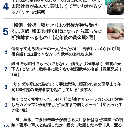
太郎社長が生んだ､美味しくて早い｢儲かるダ
シパック｣の秘密
｢転倒→骨折→寝たきり｣の老後が待ち受け
る…医師･和田秀樹｢60代になったら真っ先に
断捨離すべきもの｣【定年後の黄金期3選】
信長を支える四天王の一人だったのに…秀吉にハメられて｢清
須会議｣に出席できなかった武将の哀れな末路
織田でも武田でも上杉でもない…信長より20年早く｢最初の天
下人｣になった､教科書に載らない戦国武将の名前【豊臣兄弟！
3選】
｢サンダル登山の若者｣より実は危険…標高599ｍの高尾山で年
間100件超の遭難事故を起こしている"張本人"
魚ではなく怪物だった…44年前に｢生きたシーラカンス｣と対峙
したカメラマンが戦慄した"天井まで届くオーラ"【変わった生
き物3選】
「風、薫る」で多部未華子が演じる大山捨松はなぜ20歳上の宿
敵・薩摩の軍人と結婚したか...親友に吐露した本音【風、薫る