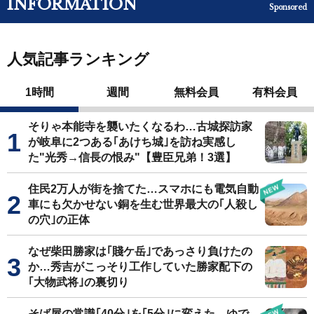
INFORMATION
Sponsored
人気記事ランキング
1時間
週間
無料会員
有料会員
そりゃ本能寺を襲いたくなるわ…古城探訪家
が岐阜に2つある｢あけち城｣を訪ね実感し
た"光秀→信長の恨み"【豊臣兄弟！3選】
住民2万人が街を捨てた…スマホにも電気自動
車にも欠かせない銅を生む世界最大の｢人殺し
の穴｣の正体
なぜ柴田勝家は｢賤ケ岳｣であっさり負けたの
か…秀吉がこっそり工作していた勝家配下の
｢大物武将｣の裏切り
そば屋の常識｢40分｣を｢5分｣に変えた…ゆで