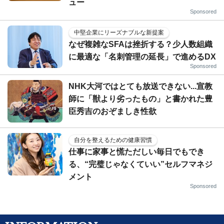
ュー
Sponsored
中堅企業にリーズナブルな新提案
なぜ複雑なSFAは挫折する？少人数組織
に最適な「名刺管理の延長」で進めるDX
Sponsored
NHK大河ではとても放送できない...宣教
師に「獣より劣ったもの」と書かれた豊
臣秀吉のおぞましき性欲
自分を整えるための健康習慣
仕事に家事と慌ただしい毎日でもでき
る、“完璧じゃなくていい”セルフマネジ
メント
Sponsored