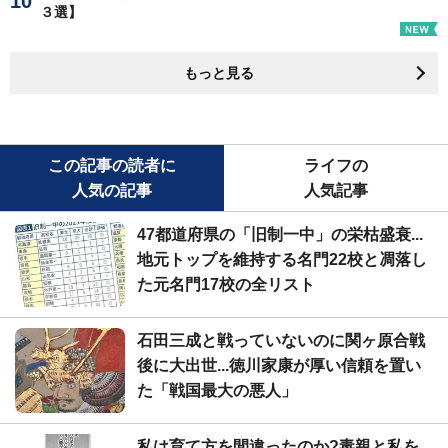
３選】
もっと見る
この記事の読者に
ライフの
人気の記事
人気記事
47都道府県の「旧制一中」の栄枯盛衰...
地元トップを維持する名門22校と凋落し
た元名門17校の全リスト
石田三成と戦っていないのに関ヶ原合戦
後に大出世...徳川家康が厚い信頼を置い
た「戦国最大の悪人」
私は育て方を間違ったのか?毒親と私を