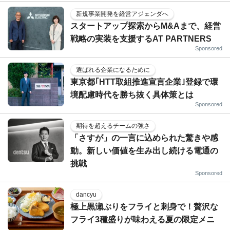
新規事業開発を経営アジェンダへ
スタートアップ探索からM&Aまで、経営
戦略の実装を支援するAT PARTNERS
Sponsored
選ばれる企業になるために
東京都｢HTT取組推進宣言企業｣登録で環
境配慮時代を勝ち抜く具体策とは
Sponsored
期待を超えるチームの強さ
「さすが」の一言に込められた驚きや感
動。新しい価値を生み出し続ける電通の
挑戦
Sponsored
dancyu
極上黒瀬ぶりをフライと刺身で！贅沢な
フライ3種盛りが味わえる夏の限定メニ