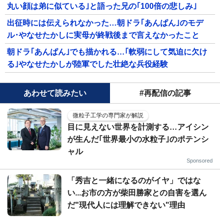
丸い顔は弟に似ている｣と語った兄の｢100倍の悲しみ｣
出征時には伝えられなかった…朝ドラ｢あんぱん｣のモデ
ル･やなせたかしに実母が終戦後まで言えなかったこと
朝ドラ｢あんぱん｣でも描かれる…｢軟弱にして気迫に欠け
る｣やなせたかしが陸軍でした壮絶な兵役経験
あわせて読みたい
#再配信の記事
微粒子工学の専門家が解説
目に見えない世界を計測する…アイシン
が生んだ｢世界最小の水粒子｣のポテンシ
ャル
Sponsored
「秀吉と一緒になるのがイヤ」ではな
い...お市の方が柴田勝家との自害を選ん
だ"現代人には理解できない"理由