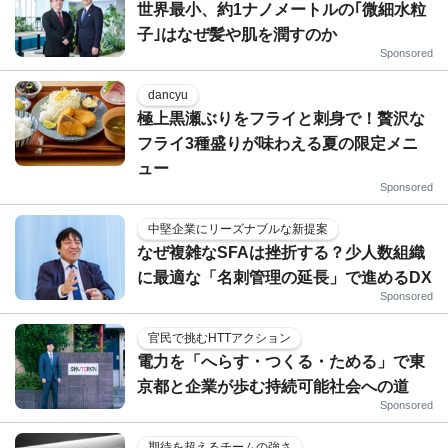
世界最小、約1ナノメートルの｢微細水粒
子｣はなぜ髪や肌を潤すのか
Sponsored
dancyu
極上黒瀬ぶりをフライと刺身で！贅沢な
フライ3種盛りが味わえる夏の限定メニ
ュー
Sponsored
中堅企業にリーズナブルな新提案
なぜ複雑なSFAは挫折する？少人数組織
に最適な「名刺管理の延長」で進めるDX
Sponsored
官民で挑むHTTアクション
電力を「へらす・つくる・ためる」で東
京都と企業が歩む持続可能社会への道
Sponsored
期待を超えるチームの強さ