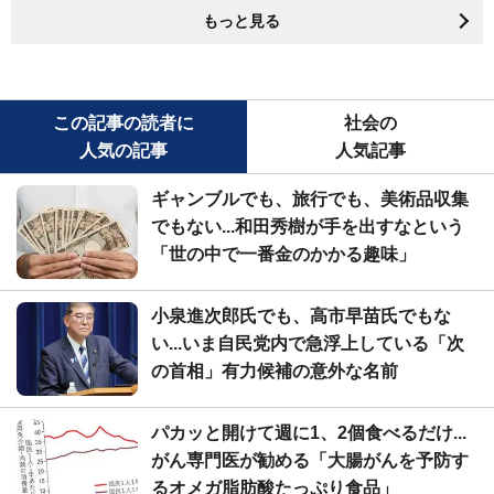
もっと見る
この記事の読者に
社会の
人気の記事
人気記事
ギャンブルでも、旅行でも、美術品収集
でもない...和田秀樹が手を出すなという
「世の中で一番金のかかる趣味」
小泉進次郎氏でも、高市早苗氏でもな
い...いま自民党内で急浮上している「次
の首相」有力候補の意外な名前
パカッと開けて週に1、2個食べるだけ...
がん専門医が勧める「大腸がんを予防す
るオメガ脂肪酸たっぷり食品」