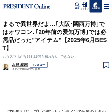
会員登録
検索
ログイン
まるで異世界だよ…｢大阪･関西万博｣で
はオワコン､｢20年前の愛知万博｣では必
需品だった"アイテム"【2025年6月BES
T】
もうスマホがなければ何も知れない､できない
水野 泰志
+フォロー
メディア激動研究所 代表
2025年6月に、プレジデントオンラインで反響の大きか