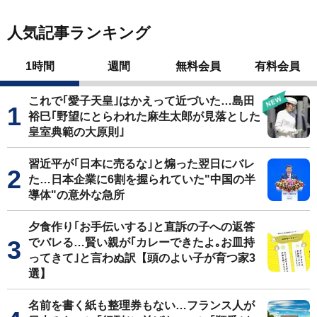
人気記事ランキング
1時間
週間
無料会員
有料会員
これで｢愛子天皇｣はかえって近づいた…島田
裕巳｢野望にとらわれた麻生太郎が見落とした
皇室典範の大原則｣
習近平が｢日本に売るな｣と煽った翌日にバレ
た…日本企業に6割を握られていた"中国の半
導体"の意外な急所
夕食作り｢お手伝いする｣と直訴の子への返答
でバレる…賢い親が｢カレーできたよ｡お皿持
ってきて｣と言わぬ訳【頭のよい子が育つ家3
選】
名前を書く紙も整理券もない…フランス人が