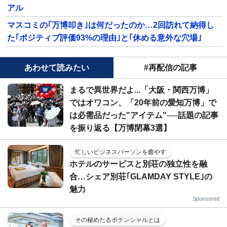
アル
マスコミの｢万博叩き｣は何だったのか…2回訪れて納得し
た｢ポジティブ評価93%の理由｣と｢休める意外な穴場｣
あわせて読みたい
#再配信の記事
まるで異世界だよ...「大阪・関西万博」
ではオワコン、「20年前の愛知万博」で
は必需品だった"アイテム"──話題の記事
を振り返る【万博閉幕3選】
忙しいビジネスパーソンを癒やす
ホテルのサービスと別荘の独立性を融
合…シェア別荘｢GLAMDAY STYLE｣の
魅力
Sponsored
その秘めたるポテンシャルとは