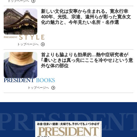
トップページへ
新しい文化は安寧から生まれる。寛永行幸
400年、光悦、宗達、遠州らが彩った寛永文
化の魅力と、今年見たい名所・名作選
トップページへ
首よりも脇よりも効果的…熱中症研究者が
｢暑いときは真っ先にここを冷やせ｣という意
外な体の部位
トップページへ