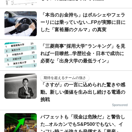
「本当のお金持ち」はポルシェやフェラ
ーリには乗っていない...FPが実際に目に
した「富裕層のクルマ」の真実
「三菱商事"採用大学"ランキング」を見
れば一目瞭然...学歴社会・日本で成功に
必要な「出身大学の最低ライン」
期待を超えるチームの強さ
「さすが」の一言に込められた驚きや感
動。新しい価値を生み出し続ける電通の
挑戦
Sponsored
バフェットも「現金は危険だ」と警告し
た...オルカンでもS&P500でもない、イ
ンフレ時こそ強さを発揮する「資産」