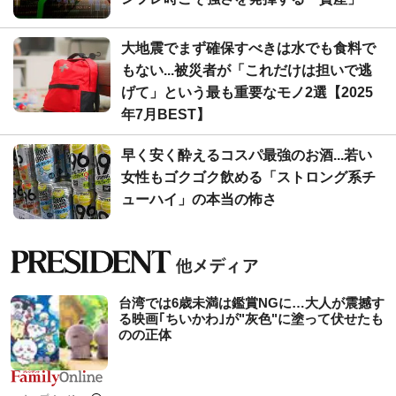
大地震でまず確保すべきは水でも食料で
もない...被災者が「これだけは担いで逃
げて」という最も重要なモノ2選【2025
年7月BEST】
早く安く酔えるコスパ最強のお酒...若い
女性もゴクゴク飲める「ストロング系チ
ューハイ」の本当の怖さ
台湾では6歳未満は鑑賞NGに…大人が震撼す
る映画｢ちいかわ｣が"灰色"に塗って伏せたも
のの正体