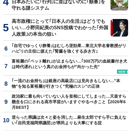
日本みたいに｢行列｣に並ばないのに｢順番｣を
守れる謎システム
高市政権にとって｢日本人の生活｣はどうでも
いい…小野田紀美のSNS投稿でわかった｢外国
人政策｣の本当の狙い
｢自宅でゆっくり静養｣はむしろ逆効果…東北大学名誉教授がリ
ハビリの主役に据えた｢腎臓を強くする歩き方｣
富裕層の｢ペット離れ｣が止まらない…｢300万円の血統書付き犬
は時代遅れ｣という真のお金持ちが"向かった先"
｢一流のお金持ち｣は銀座の高級店には見向きもしない…"本
物"を知る富裕層が行きつく"究極のスシ"の正体
政治家に最も向いていない人を首相にしてしまった…天皇すら
懸念を口にされる高市早苗がいますぐやるべきこと【2026年6
月BEST】
逆らった県議は次々と姿を消した…麻生太郎ですら手に負えな
い｢自民党福岡県議団｣が県民よりも大事にする掟