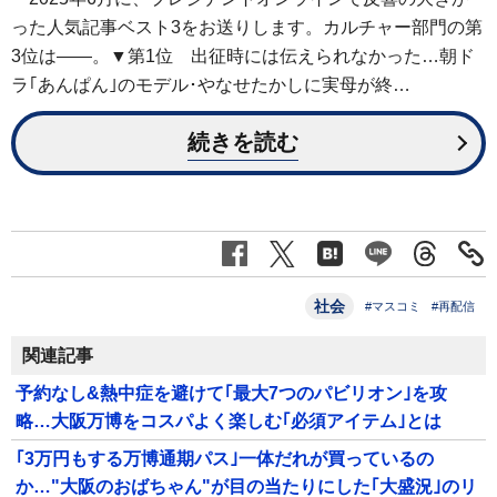
った人気記事ベスト3をお送りします。カルチャー部門の第
3位は――。▼第1位 出征時には伝えられなかった…朝ド
ラ｢あんぱん｣のモデル･やなせたかしに実母が終…
続きを読む
社会
#マスコミ
#再配信
関連記事
予約なし&熱中症を避けて｢最大7つのパビリオン｣を攻
略…大阪万博をコスパよく楽しむ｢必須アイテム｣とは
｢3万円もする万博通期パス｣一体だれが買っているの
か…"大阪のおばちゃん"が目の当たりにした｢大盛況｣のリ