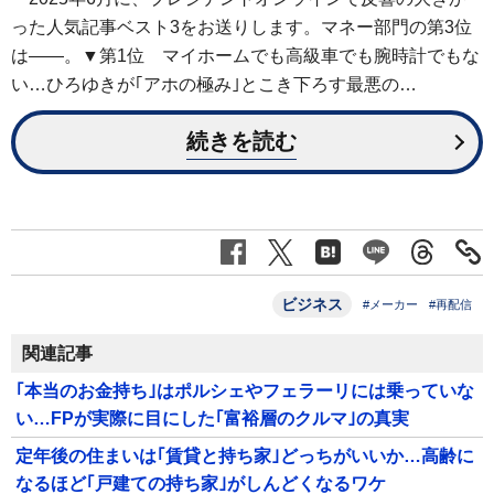
った人気記事ベスト3をお送りします。マネー部門の第3位
は――。▼第1位 マイホームでも高級車でも腕時計でもな
い…ひろゆきが｢アホの極み｣とこき下ろす最悪の…
続きを読む
ビジネス
#メーカー
#再配信
関連記事
｢本当のお金持ち｣はポルシェやフェラーリには乗っていな
い…FPが実際に目にした｢富裕層のクルマ｣の真実
定年後の住まいは｢賃貸と持ち家｣どっちがいいか…高齢に
なるほど｢戸建ての持ち家｣がしんどくなるワケ