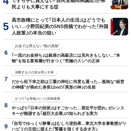
ですら手に負えない｢自民党福岡県議団｣が県
民よりも大事にする掟
高市政権にとって｢日本人の生活｣はどうでも
いい…小野田紀美のSNS投稿でわかった｢外国
人政策｣の本当の狙い
お金では買えない"鮨の真髄"
｢一流のお金持ち｣は銀座の高級店には見向きもしない…"本
物"を知る富裕層が行きつく"究極のスシ"の正体
決断する人の道を照らす神
だから松下幸之助は三重の神社に何度も通った…孤独な"経営
の神様"が崇めた身長12mの｢異形の神｣の名前
かつて｢お荷物｣だった防衛産業
やっぱり｢日本の技術｣はすごかった…習近平が恐れ､ゼレンス
キーが熱望する｢超巨大企業｣の知られざる実力
｢自宅でゆっくり静養｣はむしろ逆効果…東北大学名誉教授がリ
ハビリの主役に据えた｢腎臓を強くする歩き方｣