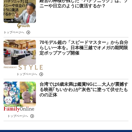
経営の神様が残した「パナソニック」は、ソ
ニーや日立のように復活するか？
トップページへ
70モデル超の「スピードマスター」から自分
らしい一本を。日本橋三越でオメガの期間限
定ポップアップ開催
トップページへ
台湾では6歳未満は鑑賞NGに…大人が震撼す
る映画｢ちいかわ｣が"灰色"に塗って伏せたも
のの正体
トップページへ