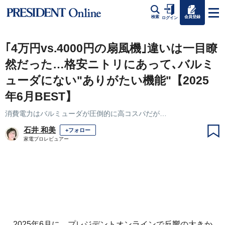
会員登録
検索
ログイン
｢4万円vs.4000円の扇風機｣違いは一目瞭
然だった…格安ニトリにあって､バルミ
ューダにない"ありがたい機能"【2025
年6月BEST】
消費電力はバルミューダが圧倒的に高コスパだが…
石井 和美
+フォロー
家電プロレビュアー
2025年6月に、プレジデントオンラインで反響の大きか