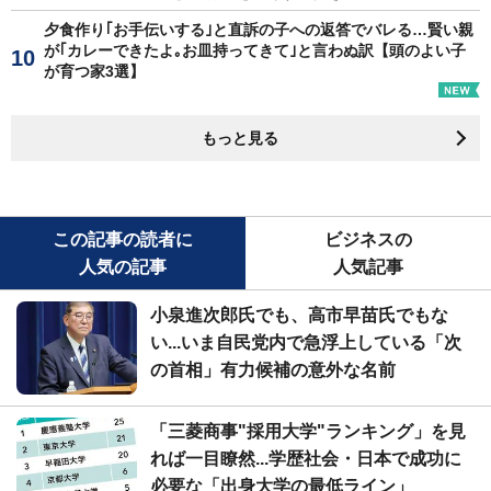
夕食作り｢お手伝いする｣と直訴の子への返答でバレる…賢い親
が｢カレーできたよ｡お皿持ってきて｣と言わぬ訳【頭のよい子
が育つ家3選】
もっと見る
この記事の読者に
ビジネスの
人気の記事
人気記事
小泉進次郎氏でも、高市早苗氏でもな
い...いま自民党内で急浮上している「次
の首相」有力候補の意外な名前
「三菱商事"採用大学"ランキング」を見
れば一目瞭然...学歴社会・日本で成功に
必要な「出身大学の最低ライン」