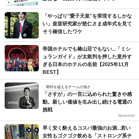
「やっぱり"愛子天皇"を実現するしかな
い」皇室研究家が悠仁さま成年式を見て
そう確信したワケ
帝国ホテルでも椿山荘でもない...「ミシ
ュランガイド」が太鼓判を押した意外す
ぎる日本のホテルの名前【2025年11月
BEST】
期待を超えるチームの強さ
「さすが」の一言に込められた驚きや感
動。新しい価値を生み出し続ける電通の
挑戦
Sponsored
早く安く酔えるコスパ最強のお酒...若い
女性もゴクゴク飲める「ストロング系チ