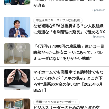
が迫る
Sponsored
中堅企業にリーズナブルな新提案
なぜ複雑なSFAは挫折する？少人数組織
に最適な「名刺管理の延長」で進めるDX
Sponsored
「4万円vs.4000円の扇風機」違いは一目
瞭然だった...格安ニトリにあって、バル
ミューダにない"ありがたい機能"
マイホームでも高級車でも腕時計でもな
い...ひろゆきが「アホの極み」とこき下
ろす"最悪のお金の使い道"【2025年6月
BEST】
専用デスクが細やかにサポート
ビジネスリーダーのための安らぎの空