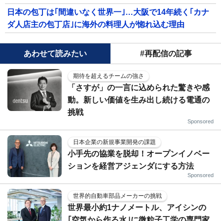
日本の包丁は｢間違いなく世界一｣…大阪で14年続く｢カナ
ダ人店主の包丁店｣に海外の料理人が惚れ込む理由
あわせて読みたい
#再配信の記事
期待を超えるチームの強さ
「さすが」の一言に込められた驚きや感
動。新しい価値を生み出し続ける電通の
挑戦
Sponsored
日本企業の新規事業開発の課題
小手先の協業を脱却！オープンイノベー
ションを経営アジェンダにする方法
Sponsored
世界的自動車部品メーカーの挑戦
世界最小約1ナノメートル、アイシンの
｢空気から作る水｣に微粒子工学の専門家