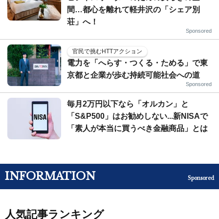
間…都心を離れて軽井沢の「シェア別
荘」へ！
Sponsored
官民で挑むHTTアクション
電力を「へらす・つくる・ためる」で東
京都と企業が歩む持続可能社会への道
Sponsored
毎月2万円以下なら「オルカン」と
「S&P500」はお勧めしない...新NISAで
「素人が本当に買うべき金融商品」とは
INFORMATION
Sponsored
人気記事ランキング