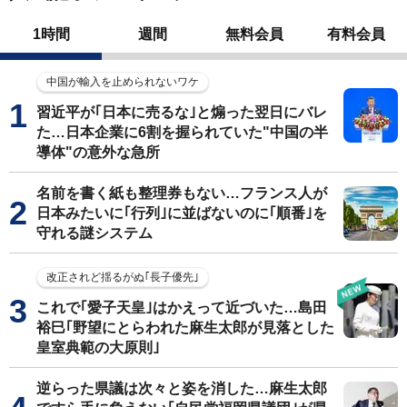
1時間
週間
無料会員
有料会員
中国が輸入を止められないワケ
習近平が｢日本に売るな｣と煽った翌日にバレ
た…日本企業に6割を握られていた"中国の半
導体"の意外な急所
名前を書く紙も整理券もない…フランス人が
日本みたいに｢行列｣に並ばないのに｢順番｣を
守れる謎システム
改正されど揺るがぬ｢長子優先｣
これで｢愛子天皇｣はかえって近づいた…島田
裕巳｢野望にとらわれた麻生太郎が見落とした
皇室典範の大原則｣
逆らった県議は次々と姿を消した…麻生太郎