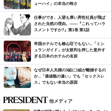
ューハイ」の本当の怖さ
仕事ができ、人望も厚い男性社員が飛ば
された当然の理由。――『これってハラ
スメントですか?』第1巻 第1話
帝国ホテルでも椿山荘でもない...「ミシ
ュランガイド」が太鼓判を押した意外す
ぎる日本のホテルの名前
なぜ日本人夫婦の3組に1組が離婚するの
か...「価値観の違い」でも「セックスレ
ス」でもない本当の原因