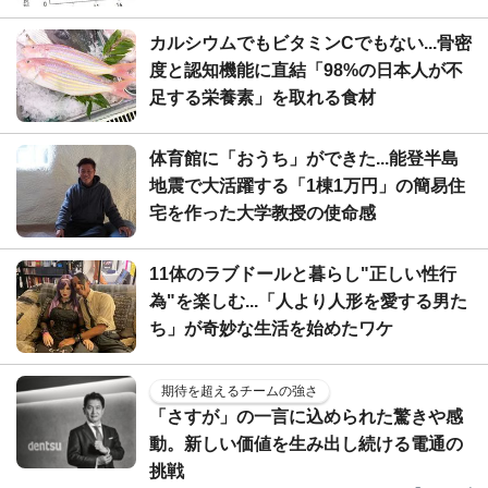
カルシウムでもビタミンCでもない...骨密
度と認知機能に直結「98%の日本人が不
足する栄養素」を取れる食材
体育館に「おうち」ができた...能登半島
地震で大活躍する「1棟1万円」の簡易住
宅を作った大学教授の使命感
11体のラブドールと暮らし"正しい性行
為"を楽しむ...「人より人形を愛する男た
ち」が奇妙な生活を始めたワケ
期待を超えるチームの強さ
「さすが」の一言に込められた驚きや感
動。新しい価値を生み出し続ける電通の
挑戦