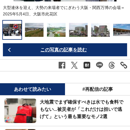
大型連休を迎え、大勢の来場者でにぎわう大阪・関西万博の会場＝
2025年5月4日、大阪市此花区
C
この写真の記事を読む
あわせて読みたい
#再配信の記事
大地震でまず確保すべきは水でも食料で
もない...被災者が「これだけは担いで逃
げて」という最も重要なモノ2選