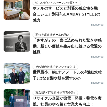
忙しいビジネスパーソンを癒やす
ホテルのサービスと別荘の独立性を融
合…シェア別荘｢GLAMDAY STYLE｣の
魅力
Sponsored
期待を超えるチームの強さ
「さすが」の一言に込められた驚きや感
動。新しい価値を生み出し続ける電通の
挑戦
Sponsored
その秘めたるポテンシャルとは
世界最小、約1ナノメートルの｢微細水粒
子｣はなぜ髪や肌を潤すのか
Sponsored
東京都｢HTT取組推進宣言企業｣
リサイクル企業が節電・発電・蓄電を実
践、社員のやる気と営業力も向上！