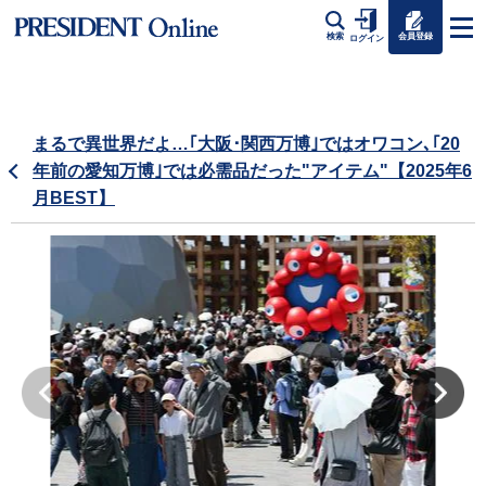
会員登録
検索
ログイン
まるで異世界だよ…｢大阪･関西万博｣ではオワコン､｢20
年前の愛知万博｣では必需品だった"アイテム"【2025年6
月BEST】