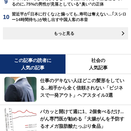
るのに､75%の男性が見落としている"臭い"の正体
習近平が｢日本に行くな｣と煽っても､寿司は奪えない…｢スシロ
ー14時間待ち｣が映し出す中国人客の本音
もっと見る
この記事の読者に
社会の
人気の記事
人気記事
仕事のデキない人ほどこの髪形をしてい
る...相手から全く信頼されない「ビジネ
スで一発アウト」ヘアスタイル3選
パカッと開けて週に1、2個食べるだけ...
がん専門医が勧める「大腸がんを予防す
るオメガ脂肪酸たっぷり食品」