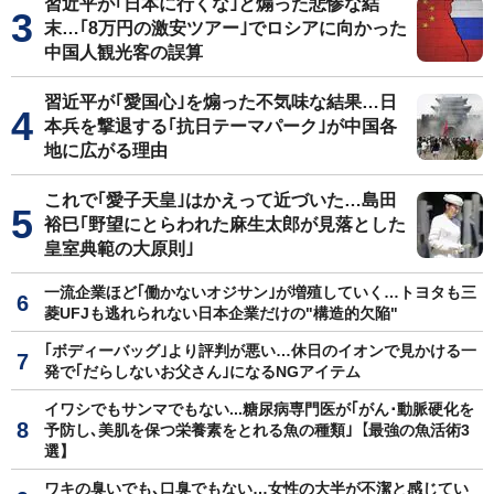
習近平が｢日本に行くな｣と煽った悲惨な結
末…｢8万円の激安ツアー｣でロシアに向かった
中国人観光客の誤算
習近平が｢愛国心｣を煽った不気味な結果…日
本兵を撃退する｢抗日テーマパーク｣が中国各
地に広がる理由
これで｢愛子天皇｣はかえって近づいた…島田
裕巳｢野望にとらわれた麻生太郎が見落とした
皇室典範の大原則｣
一流企業ほど｢働かないオジサン｣が増殖していく…トヨタも三
菱UFJも逃れられない日本企業だけの"構造的欠陥"
｢ボディーバッグ｣より評判が悪い…休日のイオンで見かける一
発で｢だらしないお父さん｣になるNGアイテム
イワシでもサンマでもない...糖尿病専門医が｢がん･動脈硬化を
予防し､美肌を保つ栄養素をとれる魚の種類｣【最強の魚活術3
選】
ワキの臭いでも､口臭でもない…女性の大半が不潔と感じてい