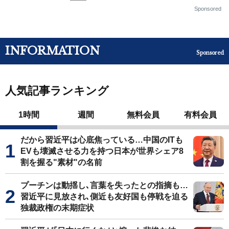
Sponsored
INFORMATION
Sponsored
人気記事ランキング
1時間
週間
無料会員
有料会員
だから習近平は心底焦っている…中国のITも
EVも壊滅させる力を持つ日本が世界シェア8
割を握る"素材"の名前
プーチンは動揺し､言葉を失ったとの指摘も…
習近平に見放され､側近も友好国も停戦を迫る
独裁政権の末期症状