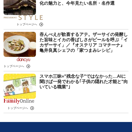
化の魅力と、今年見たい名所・名作選
トップページへ
吞んべえが歓喜するアテ。ザーサイの発酵し
た旨味とイカの香ばしさがビールを呼ぶ「イ
カザーサイ」／『オステリア コマチーナ』
⻲井良真シェフの「家つまみレシピ」
トップページへ
スマホ三昧="残念な子"ではなかった…AIに
聞けば一発でわかる｢子供の隠れた才能と"向
いている職業"｣
トップページへ