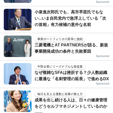
Sponsored
小泉進次郎氏でも、高市早苗氏でもな
い...いま自民党内で急浮上している「次
の首相」有力候補の意外な名前
事業ポートフォリオの変革に挑戦
三菱電機とAT PARTNERSが語る、新規
事業開発成功の条件と失敗要因
Sponsored
中堅企業にリーズナブルな新提案
なぜ複雑なSFAは挫折する？少人数組織
に最適な「名刺管理の延長」で進めるDX
Sponsored
毎日を支える運動と栄養の整え方
成果を出し続ける人は、日々の健康管理
をどうセルフマネジメントしているのか
——