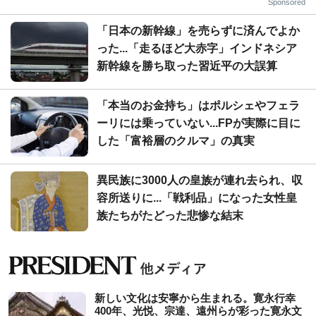
Sponsored
「日本の新幹線」を売らずに済んでよか
った...「走るほど大赤字」インドネシア
新幹線を勝ち取った習近平の大誤算
「本当のお金持ち」はポルシェやフェラ
ーリには乗っていない...FPが実際に目に
した「富裕層のクルマ」の真実
異民族に3000人の皇族が連れ去られ、収
容所送りに...「戦利品」になった女性皇
族たちがたどった悲惨な結末
新しい文化は安寧から生まれる。寛永行幸
400年、光悦、宗達、遠州らが彩った寛永文