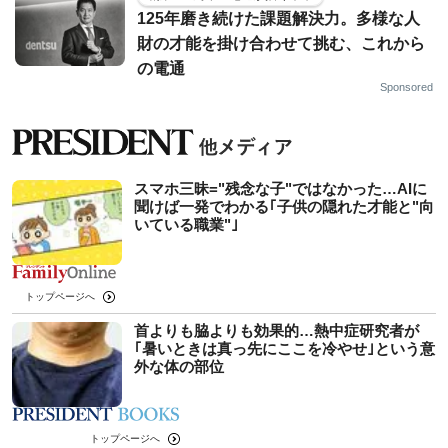
125年磨き続けた課題解決力。多様な人
財の才能を掛け合わせて挑む、これから
の電通
Sponsored
スマホ三昧="残念な子"ではなかった…AIに
聞けば一発でわかる｢子供の隠れた才能と"向
いている職業"｣
トップページへ
首よりも脇よりも効果的…熱中症研究者が
｢暑いときは真っ先にここを冷やせ｣という意
外な体の部位
トップページへ