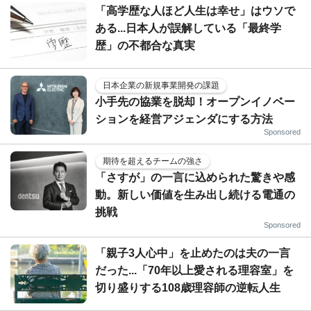
「高学歴な人ほど人生は幸せ」はウソで
ある...日本人が誤解している「最終学
歴」の不都合な真実
日本企業の新規事業開発の課題
小手先の協業を脱却！オープンイノベー
ションを経営アジェンダにする方法
Sponsored
期待を超えるチームの強さ
「さすが」の一言に込められた驚きや感
動。新しい価値を生み出し続ける電通の
挑戦
Sponsored
「親子3人心中」を止めたのは夫の一言
だった...「70年以上愛される理容室」を
切り盛りする108歳理容師の逆転人生