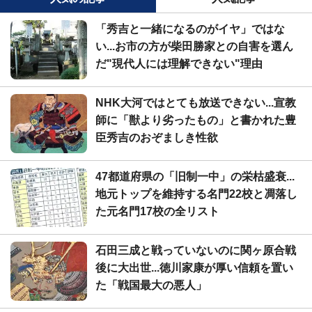
「秀吉と一緒になるのがイヤ」ではな
い...お市の方が柴田勝家との自害を選ん
だ"現代人には理解できない"理由
NHK大河ではとても放送できない...宣教
師に「獣より劣ったもの」と書かれた豊
臣秀吉のおぞましき性欲
47都道府県の「旧制一中」の栄枯盛衰...
地元トップを維持する名門22校と凋落し
た元名門17校の全リスト
石田三成と戦っていないのに関ヶ原合戦
後に大出世...徳川家康が厚い信頼を置い
た「戦国最大の悪人」