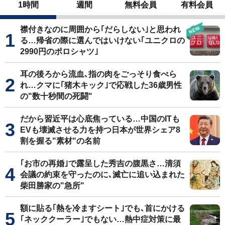
1時間
週間
無料会員
有料会員
襟付きなのに周囲から｢だらしない｣と思われ
る…帰省の際に選んではいけない｢ユニクロの
2990円のポロシャツ｣
耳の後ろから流血､指の肉をごっそり食べら
れ…クマに｢猪木キック｣で応戦した36歳男性
の"数十秒間の死闘"
だから習近平は心底焦っている…中国のITも
EVも壊滅させる力を持つ日本が世界シェア8
割を握る"素材"の名前
｢お市の再婚｣で露呈した秀吉の腹黒さ…清須
会議の約束を守ったのに､滅亡に追い込まれた
柴田勝家の"急所"
額に貼る｢熱を冷ますシート｣でも､首にかける
｢ネッククーラー｣でもない…熱中症対策に最