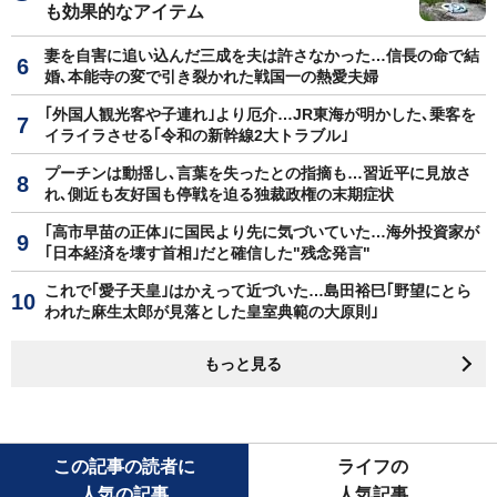
も効果的なアイテム
妻を自害に追い込んだ三成を夫は許さなかった…信長の命で結
婚､本能寺の変で引き裂かれた戦国一の熱愛夫婦
｢外国人観光客や子連れ｣より厄介…JR東海が明かした､乗客を
イライラさせる｢令和の新幹線2大トラブル｣
プーチンは動揺し､言葉を失ったとの指摘も…習近平に見放さ
れ､側近も友好国も停戦を迫る独裁政権の末期症状
｢高市早苗の正体｣に国民より先に気づいていた…海外投資家が
｢日本経済を壊す首相｣だと確信した"残念発言"
これで｢愛子天皇｣はかえって近づいた…島田裕巳｢野望にとら
われた麻生太郎が見落とした皇室典範の大原則｣
もっと見る
この記事の読者に
ライフの
人気の記事
人気記事