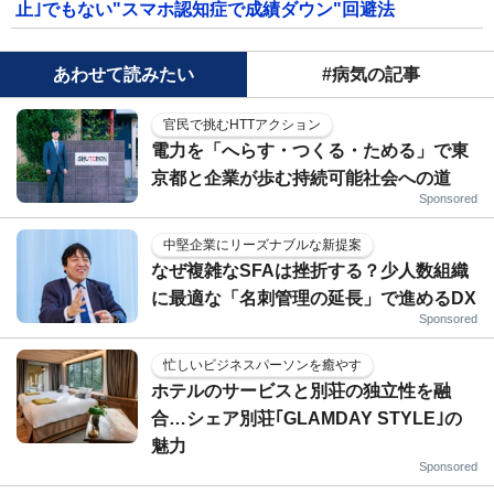
止｣でもない"スマホ認知症で成績ダウン"回避法
あわせて読みたい
#病気の記事
官民で挑むHTTアクション
電力を「へらす・つくる・ためる」で東
京都と企業が歩む持続可能社会への道
Sponsored
中堅企業にリーズナブルな新提案
なぜ複雑なSFAは挫折する？少人数組織
に最適な「名刺管理の延長」で進めるDX
Sponsored
忙しいビジネスパーソンを癒やす
ホテルのサービスと別荘の独立性を融
合…シェア別荘｢GLAMDAY STYLE｣の
魅力
Sponsored