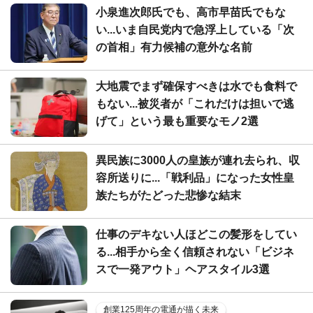
小泉進次郎氏でも、高市早苗氏でもな
い...いま自民党内で急浮上している「次
の首相」有力候補の意外な名前
大地震でまず確保すべきは水でも食料で
もない...被災者が「これだけは担いで逃
げて」という最も重要なモノ2選
異民族に3000人の皇族が連れ去られ、収
容所送りに...「戦利品」になった女性皇
族たちがたどった悲惨な結末
仕事のデキない人ほどこの髪形をしてい
る...相手から全く信頼されない「ビジネ
スで一発アウト」ヘアスタイル3選
創業125周年の電通が描く未来