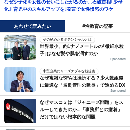
なぜ少子化を女性のせいにしたがるのか…石破首相｢少母
化｣｢育児中のスキルアップを｣発言で女性憤怒のワケ
あわせて読みたい
#性教育の記事
その秘めたるポテンシャルとは
世界最小、約1ナノメートルの｢微細水粒
子｣はなぜ髪や肌を潤すのか
Sponsored
中堅企業にリーズナブルな新提案
なぜ複雑なSFAは挫折する？少人数組織
に最適な「名刺管理の延長」で進めるDX
Sponsored
なぜマスコミは「ジャニーズ問題」をス
ルーしてきたのか...「事務所との癒着」
だけではない根本的な問題