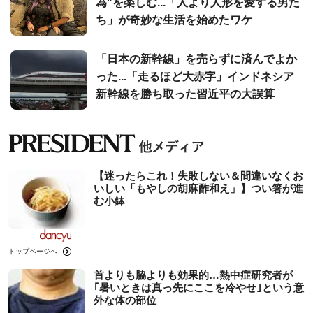
為"を楽しむ...「人より人形を愛する男た
ち」が奇妙な生活を始めたワケ
「日本の新幹線」を売らずに済んでよか
った...「走るほど大赤字」インドネシア
新幹線を勝ち取った習近平の大誤算
【迷ったらこれ！失敗しない＆間違いなくお
いしい「もやしの胡麻酢和え」】つい箸が進
む小鉢
トップページへ
首よりも脇よりも効果的…熱中症研究者が
｢暑いときは真っ先にここを冷やせ｣という意
外な体の部位