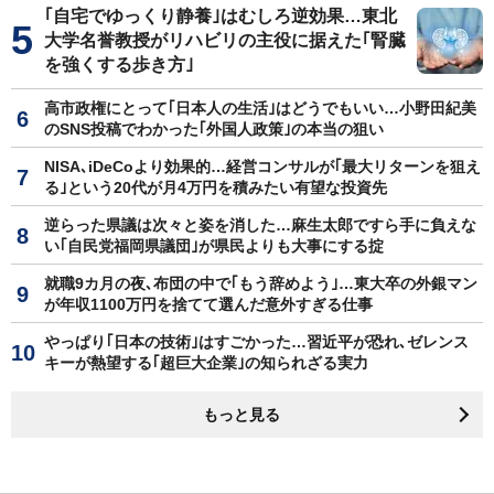
｢自宅でゆっくり静養｣はむしろ逆効果…東北
大学名誉教授がリハビリの主役に据えた｢腎臓
を強くする歩き方｣
高市政権にとって｢日本人の生活｣はどうでもいい…小野田紀美
のSNS投稿でわかった｢外国人政策｣の本当の狙い
NISA､iDeCoより効果的…経営コンサルが｢最大リターンを狙え
る｣という20代が月4万円を積みたい有望な投資先
逆らった県議は次々と姿を消した…麻生太郎ですら手に負えな
い｢自民党福岡県議団｣が県民よりも大事にする掟
就職9カ月の夜､布団の中で｢もう辞めよう｣…東大卒の外銀マン
が年収1100万円を捨てて選んだ意外すぎる仕事
やっぱり｢日本の技術｣はすごかった…習近平が恐れ､ゼレンス
キーが熱望する｢超巨大企業｣の知られざる実力
もっと見る