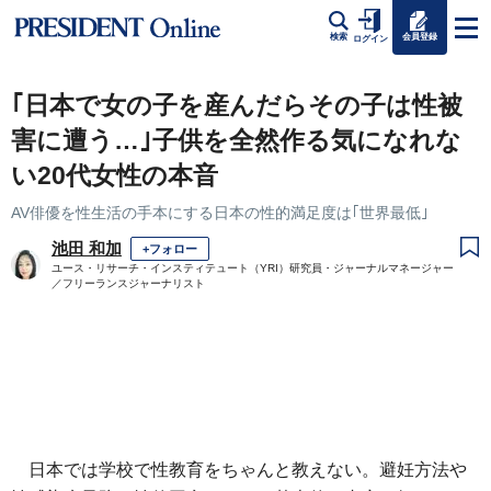
会員登録
検索
ログイン
｢日本で女の子を産んだらその子は性被
害に遭う…｣子供を全然作る気になれな
い20代女性の本音
AV俳優を性生活の手本にする日本の性的満足度は｢世界最低｣
池田 和加
+フォロー
ユース・リサーチ・インスティテュート（YRI）研究員・ジャーナルマネージャー
／フリーランスジャーナリスト
日本では学校で性教育をちゃんと教えない。避妊方法や