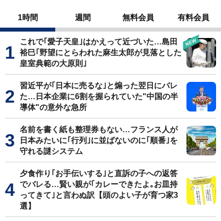
1時間
週間
無料会員
有料会員
これで｢愛子天皇｣はかえって近づいた…島田
裕巳｢野望にとらわれた麻生太郎が見落とした
皇室典範の大原則｣
習近平が｢日本に売るな｣と煽った翌日にバレ
た…日本企業に6割を握られていた"中国の半
導体"の意外な急所
名前を書く紙も整理券もない…フランス人が
日本みたいに｢行列｣に並ばないのに｢順番｣を
守れる謎システム
夕食作り｢お手伝いする｣と直訴の子への返答
でバレる…賢い親が｢カレーできたよ｡お皿持
ってきて｣と言わぬ訳【頭のよい子が育つ家3
選】