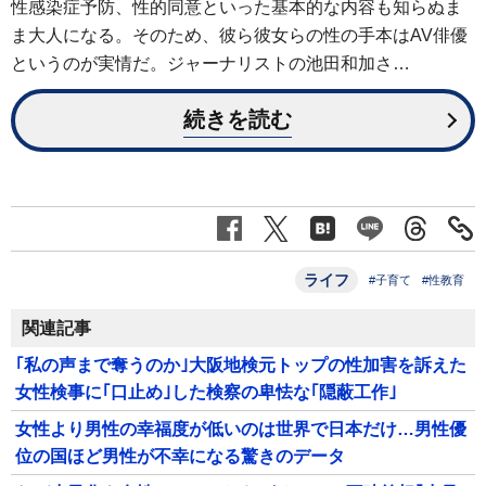
性感染症予防、性的同意といった基本的な内容も知らぬま
ま大人になる。そのため、彼ら彼女らの性の手本はAV俳優
というのが実情だ。ジャーナリストの池田和加さ…
続きを読む
ライフ
#子育て
#性教育
関連記事
｢私の声まで奪うのか｣大阪地検元トップの性加害を訴えた
女性検事に｢口止め｣した検察の卑怯な｢隠蔽工作｣
女性より男性の幸福度が低いのは世界で日本だけ…男性優
位の国ほど男性が不幸になる驚きのデータ