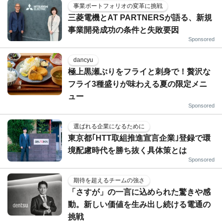
事業ポートフォリオの変革に挑戦
三菱電機とAT PARTNERSが語る、新規
事業開発成功の条件と失敗要因
Sponsored
dancyu
極上黒瀬ぶりをフライと刺身で！贅沢な
フライ3種盛りが味わえる夏の限定メニ
ュー
Sponsored
選ばれる企業になるために
東京都｢HTT取組推進宣言企業｣登録で環
境配慮時代を勝ち抜く具体策とは
Sponsored
期待を超えるチームの強さ
「さすが」の一言に込められた驚きや感
動。新しい価値を生み出し続ける電通の
挑戦