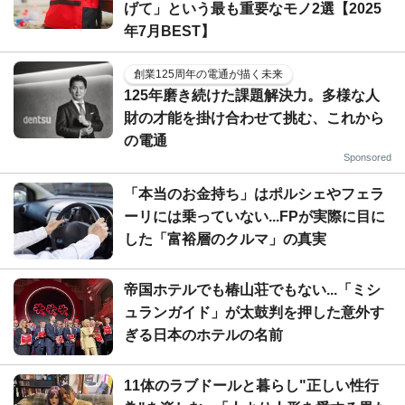
げて」という最も重要なモノ2選【2025
年7月BEST】
創業125周年の電通が描く未来
125年磨き続けた課題解決力。多様な人
財の才能を掛け合わせて挑む、これから
の電通
Sponsored
「本当のお金持ち」はポルシェやフェラ
ーリには乗っていない...FPが実際に目に
した「富裕層のクルマ」の真実
帝国ホテルでも椿山荘でもない...「ミシ
ュランガイド」が太鼓判を押した意外す
ぎる日本のホテルの名前
11体のラブドールと暮らし"正しい性行