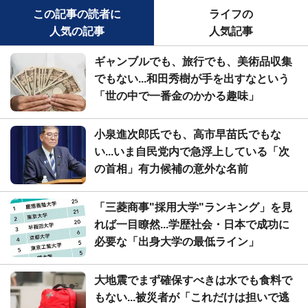
この記事の読者に
ライフの
人気の記事
人気記事
ギャンブルでも、旅行でも、美術品収集
でもない...和田秀樹が手を出すなという
「世の中で一番金のかかる趣味」
小泉進次郎氏でも、高市早苗氏でもな
い...いま自民党内で急浮上している「次
の首相」有力候補の意外な名前
「三菱商事"採用大学"ランキング」を見
れば一目瞭然...学歴社会・日本で成功に
必要な「出身大学の最低ライン」
大地震でまず確保すべきは水でも食料で
もない...被災者が「これだけは担いで逃