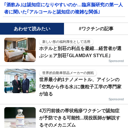
｢酒飲み｣は認知症になりやすいのか…臨床脳研究の第一人
者に聞いた｢アルコールと認知症の複雑な関係｣
あわせて読みたい
#ワクチンの記事
新しい形の福利厚生として活用
ホテルと別荘の利点を凝縮…経営者が選
ぶシェア別荘｢GLAMDAY STYLE｣
Sponsored
世界的自動車部品メーカーの挑戦
世界最小約1ナノメートル、アイシンの
｢空気から作る水｣に微粒子工学の専門家
が迫る
Sponsored
4万円前後の帯状疱疹ワクチンで認知症
が予防できる可能性...現役医師が解説す
るそのメカニズム