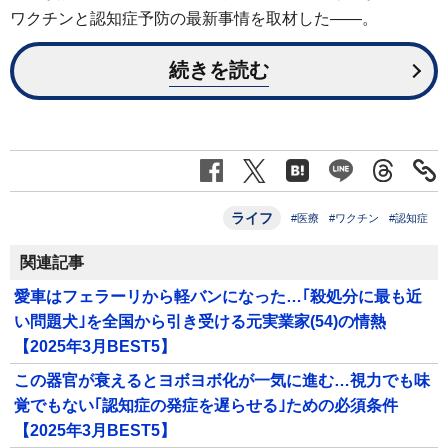
ワクチンと認知症予防の最新事情を取材した――。
続きを読む
ライフ
#医療
#ワクチン
#認知症
関連記事
愛車はフェラーリから軽バンになった…｢殺処分に最も近
い問題犬｣を全国から引き受ける元実業家(54)の情熱
【2025年3月BEST5】
この器官が衰えるとヨボヨボ化が一気に進む…視力でも味
覚でもない｢認知症の発症を遅らせる｣ための必須条件
【2025年3月BEST5】