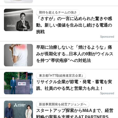
期待を超えるチームの強さ
「さすが」の一言に込められた驚きや感
動。新しい価値を生み出し続ける電通の
挑戦
Sponsored
早期に治療しないと「焼けるような」痛
みが長期化する...日本人の9割がウイルス
を持つ"帯状疱疹"への対処法
東京都｢HTT取組推進宣言企業｣
リサイクル企業が節電・発電・蓄電を実
践、社員のやる気と営業力も向上！
Sponsored
新規事業開発を経営アジェンダへ
スタートアップ探索からM&Aまで、経営
戦略の実装を支援するAT PARTNERS