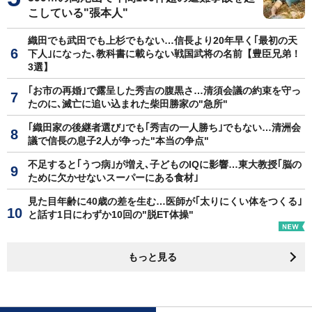
こしている"張本人"
織田でも武田でも上杉でもない…信長より20年早く｢最初の天
下人｣になった､教科書に載らない戦国武将の名前【豊臣兄弟！
3選】
｢お市の再婚｣で露呈した秀吉の腹黒さ…清須会議の約束を守っ
たのに､滅亡に追い込まれた柴田勝家の"急所"
｢織田家の後継者選び｣でも｢秀吉の一人勝ち｣でもない…清洲会
議で信長の息子2人が争った"本当の争点"
不足すると｢うつ病｣が増え､子どものIQに影響…東大教授｢脳の
ために欠かせないスーパーにある食材｣
見た目年齢に40歳の差を生む…医師が｢太りにくい体をつくる｣
と話す1日にわずか10回の"脱ET体操"
もっと見る