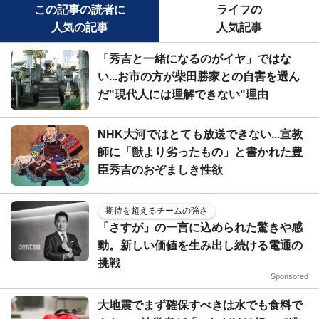
この記事の読者に
ライフの
人気の記事
人気記事
「秀吉と一緒になるのがイヤ」ではな
い...お市の方が柴田勝家との自害を選ん
だ"現代人には理解できない"理由
NHK大河ではとても放送できない...宣教
師に「獣より劣ったもの」と書かれた豊
臣秀吉のおぞましき性欲
期待を超えるチームの強さ
「さすが」の一言に込められた驚きや感
動。新しい価値を生み出し続ける電通の
挑戦
Sponsored
大地震でまず確保すべきは水でも食料で