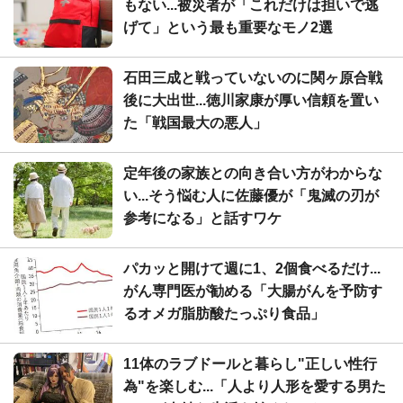
もない...被災者が「これだけは担いで逃
げて」という最も重要なモノ2選
石田三成と戦っていないのに関ヶ原合戦
後に大出世...徳川家康が厚い信頼を置い
た「戦国最大の悪人」
定年後の家族との向き合い方がわからな
い...そう悩む人に佐藤優が「鬼滅の刃が
参考になる」と話すワケ
パカッと開けて週に1、2個食べるだけ...
がん専門医が勧める「大腸がんを予防す
るオメガ脂肪酸たっぷり食品」
11体のラブドールと暮らし"正しい性行
為"を楽しむ...「人より人形を愛する男た