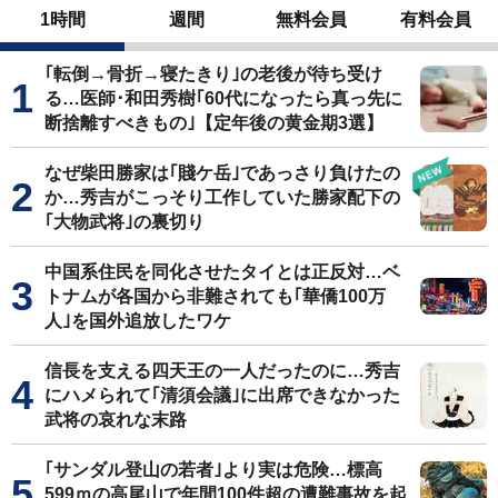
1時間
週間
無料会員
有料会員
｢転倒→骨折→寝たきり｣の老後が待ち受け
る…医師･和田秀樹｢60代になったら真っ先に
断捨離すべきもの｣【定年後の黄金期3選】
なぜ柴田勝家は｢賤ケ岳｣であっさり負けたの
か…秀吉がこっそり工作していた勝家配下の
｢大物武将｣の裏切り
中国系住民を同化させたタイとは正反対…ベ
トナムが各国から非難されても｢華僑100万
人｣を国外追放したワケ
信長を支える四天王の一人だったのに…秀吉
にハメられて｢清須会議｣に出席できなかった
武将の哀れな末路
｢サンダル登山の若者｣より実は危険…標高
599ｍの高尾山で年間100件超の遭難事故を起