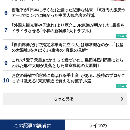
習近平が｢日本に行くな｣と煽った悲惨な結末…｢8万円の激安ツ
アー｣でロシアに向かった中国人観光客の誤算
｢外国人観光客や子連れ｣より厄介…JR東海が明かした､乗客を
イライラさせる｢令和の新幹線2大トラブル｣
｢自由席券だけで指定席車両に立つ人｣は非常識なのか…｢お盆
の大混雑｣をさばくJR東海の"真逆の見解"
これで｢愛子天皇｣はかえって近づいた…島田裕巳｢野望にとら
われた麻生太郎が見落とした皇室典範の大原則｣
お盆の帰省で｢絶対に喜ばれる手土産｣がある…接待のプロがこ
っそり教える｢東京駅近で買えるお菓子｣6選
もっと見る
この記事の読者に
ライフの