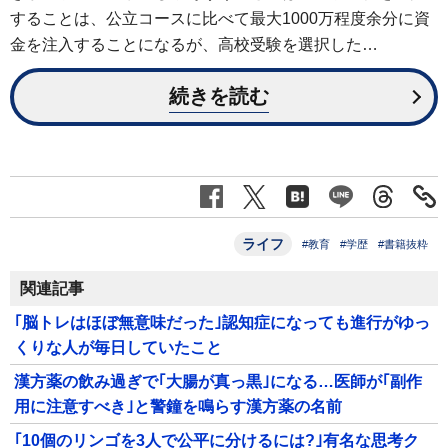
することは、公立コースに比べて最大1000万程度余分に資
金を注入することになるが、高校受験を選択した…
続きを読む
ライフ
#教育
#学歴
#書籍抜粋
関連記事
｢脳トレはほぼ無意味だった｣認知症になっても進行がゆっ
くりな人が毎日していたこと
漢方薬の飲み過ぎで｢大腸が真っ黒｣になる…医師が｢副作
用に注意すべき｣と警鐘を鳴らす漢方薬の名前
｢10個のリンゴを3人で公平に分けるには?｣有名な思考ク