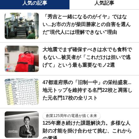
人気の記事
人気記事
「秀吉と一緒になるのがイヤ」ではな
い...お市の方が柴田勝家との自害を選ん
だ"現代人には理解できない"理由
大地震でまず確保すべきは水でも食料で
もない...被災者が「これだけは担いで逃
げて」という最も重要なモノ2選
47都道府県の「旧制一中」の栄枯盛衰...
地元トップを維持する名門22校と凋落し
た元名門17校の全リスト
創業125周年の電通が描く未来
125年磨き続けた課題解決力。多様な人
財の才能を掛け合わせて挑む、これから
の電通