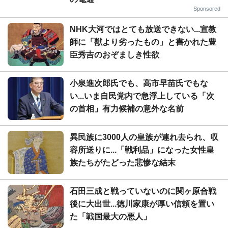
Sponsored
NHK大河ではとても放送できない...宣教
師に「獣より劣ったもの」と書かれた豊
臣秀吉のおぞましき性欲
小泉進次郎氏でも、高市早苗氏でもな
い...いま自民党内で急浮上している「次
の首相」有力候補の意外な名前
異民族に3000人の皇族が連れ去られ、収
容所送りに...「戦利品」になった女性皇
族たちがたどった悲惨な結末
石田三成と戦っていないのに関ヶ原合戦
後に大出世...徳川家康が厚い信頼を置い
た「戦国最大の悪人」