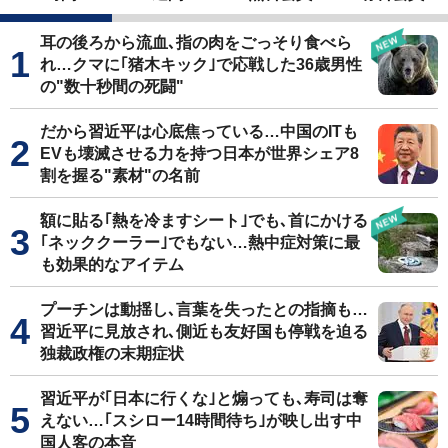
耳の後ろから流血､指の肉をごっそり食べら
れ…クマに｢猪木キック｣で応戦した36歳男性
の"数十秒間の死闘"
だから習近平は心底焦っている…中国のITも
EVも壊滅させる力を持つ日本が世界シェア8
割を握る"素材"の名前
額に貼る｢熱を冷ますシート｣でも､首にかける
｢ネッククーラー｣でもない…熱中症対策に最
も効果的なアイテム
プーチンは動揺し､言葉を失ったとの指摘も…
習近平に見放され､側近も友好国も停戦を迫る
独裁政権の末期症状
習近平が｢日本に行くな｣と煽っても､寿司は奪
えない…｢スシロー14時間待ち｣が映し出す中
国人客の本音