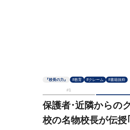
『校長の力』
#教育
#クレーム
#書籍抜粋
#1
保護者･近隣からの
校の名物校長が伝授