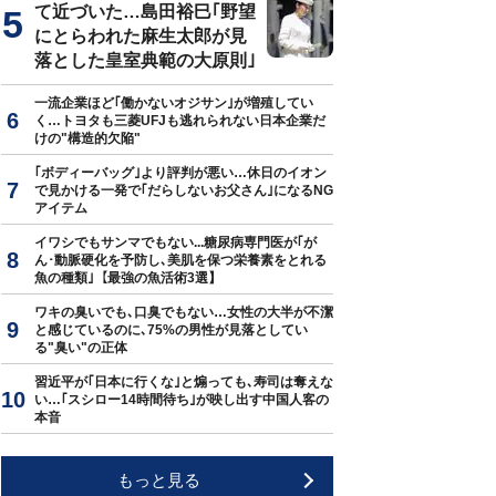
て近づいた…島田裕巳｢野望
にとらわれた麻生太郎が見
落とした皇室典範の大原則｣
一流企業ほど｢働かないオジサン｣が増殖してい
く…トヨタも三菱UFJも逃れられない日本企業だ
けの"構造的欠陥"
｢ボディーバッグ｣より評判が悪い…休日のイオン
で見かける一発で｢だらしないお父さん｣になるNG
アイテム
イワシでもサンマでもない...糖尿病専門医が｢が
ん･動脈硬化を予防し､美肌を保つ栄養素をとれる
魚の種類｣【最強の魚活術3選】
ワキの臭いでも､口臭でもない…女性の大半が不潔
と感じているのに､75%の男性が見落としてい
る"臭い"の正体
習近平が｢日本に行くな｣と煽っても､寿司は奪えな
い…｢スシロー14時間待ち｣が映し出す中国人客の
本音
もっと見る