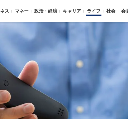
ネス
マネー
政治・経済
キャリア
ライフ
社会
会