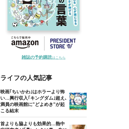
雑誌の予約購読
はこちら
ライフの人気記事
映画｢ちいかわ｣はホラーより怖
い…興行収入｢キングダム｣超え､
満員の映画館に"どよめき"が起
こる結末
首よりも脇よりも効果的…熱中