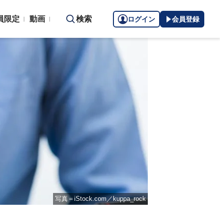
員限定
動画
検索
ログイン
会員登録
写真＝iStock.com／kuppa_rock