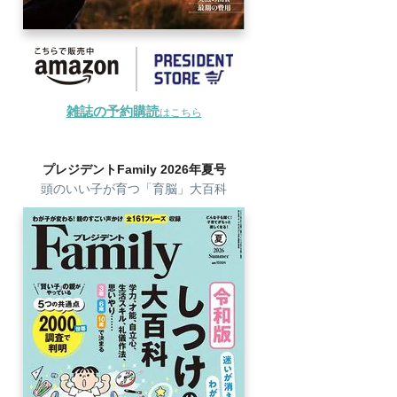
雑誌の予約購読
はこちら
プレジデントFamily 2026年夏号
頭のいい子が育つ「育脳」大百科