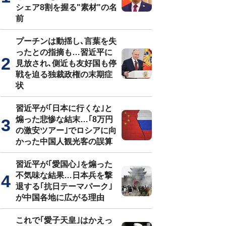
シェア8割を握る"素材"の名
前
プーチンは動揺し､言葉を失
ったとの指摘も…習近平に
見放され､側近も友好国も停
戦を迫る独裁政権の末期症
状
習近平が｢日本に行くな｣と
煽った悲惨な結末…｢8万円
の激安ツアー｣でロシアに向
かった中国人観光客の誤算
習近平が｢愛国心｣を煽った
不気味な結果…日本兵を撃
退する｢抗日テーマパーク｣
が中国各地に広がる理由
これで｢愛子天皇｣はかえっ