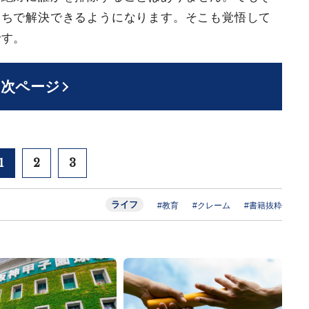
たちで解決できるようになります。そこも覚悟して
です。
次ページ
1
2
3
ライフ
#教育
#クレーム
#書籍抜粋