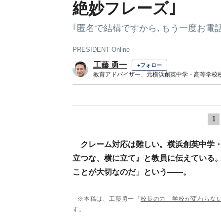
絶妙フレーズ｣
｢匿名で結構ですから､もう一度お電
PRESIDENT Online
工藤 勇一
+フォロー
教育アドバイザー、元横浜創英中学・高等学校
1
クレーム対応は難しい。横浜創英中学
立つな、横に立て』と教員に伝えている
ことが大切なのだ」という――。
※本稿は、工藤勇一『
校長の力 学校が変わらな
す。