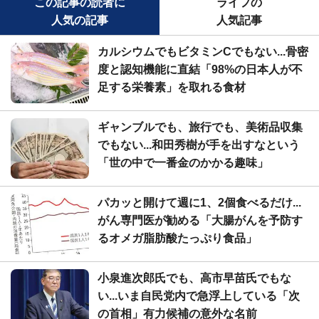
この記事の読者に
ライフの
人気の記事
人気記事
カルシウムでもビタミンCでもない...骨密
度と認知機能に直結「98%の日本人が不
足する栄養素」を取れる食材
ギャンブルでも、旅行でも、美術品収集
でもない...和田秀樹が手を出すなという
「世の中で一番金のかかる趣味」
パカッと開けて週に1、2個食べるだけ...
がん専門医が勧める「大腸がんを予防す
るオメガ脂肪酸たっぷり食品」
小泉進次郎氏でも、高市早苗氏でもな
い...いま自民党内で急浮上している「次
の首相」有力候補の意外な名前