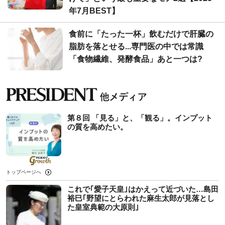
年7月BEST】
食前に「たった一杯」飲むだけで肝臓の
脂肪を落とせる...専門医の中では常識
「食物繊維、発酵食品」あと一つは?
第８回 「見る」と、「観る」。インプット
の質を高めたい。
トップページへ
これで｢愛子天皇｣はかえって近づいた…島田
裕巳｢野望にとらわれた麻生太郎が見落とし
た皇室典範の大原則｣