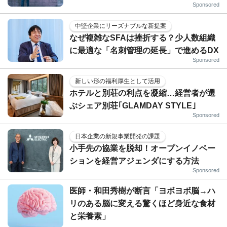
Sponsored
中堅企業にリーズナブルな新提案
なぜ複雑なSFAは挫折する？少人数組織
に最適な「名刺管理の延長」で進めるDX
Sponsored
新しい形の福利厚生として活用
ホテルと別荘の利点を凝縮…経営者が選
ぶシェア別荘｢GLAMDAY STYLE｣
Sponsored
日本企業の新規事業開発の課題
小手先の協業を脱却！オープンイノベー
ションを経営アジェンダにする方法
Sponsored
医師・和田秀樹が断言「ヨボヨボ脳→ハ
リのある脳に変える驚くほど身近な食材
と栄養素」