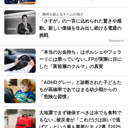
期待を超えるチームの強さ
「さすが」の一言に込められた驚きや感
動。新しい価値を生み出し続ける電通の
挑戦
Sponsored
「本当のお金持ち」はポルシェやフェラ
ーリには乗っていない...FPが実際に目に
した「富裕層のクルマ」の真実
「ADHDグレー」と診断された子どもた
ちが高確率であてはまる幼少期からの
「危険な習慣」
大地震でまず確保すべきは水でも食料で
もない...被災者が「これだけは担いで逃
げて」という最も重要なモノ2選【2025