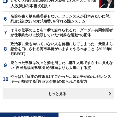
いい…小野田紀美のSNS投稿でわかった｢外国
人政策｣の本当の狙い
名前を書く紙も整理券もない…フランス人が日本みたいに｢行
列｣に並ばないのに｢順番｣を守れる謎システム
そりゃ仕事のことを一瞬で忘れられるわ…グーグル共同創業者
が仕事終わりに没頭していた"特殊な運動"の正体
政治家に最も向いていない人を首相にしてしまった…天皇すら
懸念を口にされる高市早苗がいますぐやるべきこと【2026年6
月BEST】
逆らった県議は次々と姿を消した…麻生太郎ですら手に負えな
い｢自民党福岡県議団｣が県民よりも大事にする掟
やっぱり｢日本の技術｣はすごかった…習近平が恐れ､ゼレンス
キーが熱望する｢超巨大企業｣の知られざる実力
もっと見る