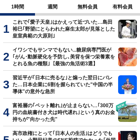
1時間
週間
無料会員
有料会員
これで｢愛子天皇｣はかえって近づいた…島田
裕巳｢野望にとらわれた麻生太郎が見落とした
皇室典範の大原則｣
イワシでもサンマでもない...糖尿病専門医が
｢がん･動脈硬化を予防し､美背を保つ栄養素を
とれる魚の種類｣【最強の魚活術3選】
習近平が｢日本に売るな｣と煽った翌日にバレ
た…日本企業に6割を握られていた"中国の半
導体"の意外な急所
富裕層の｢ペット離れ｣が止まらない…｢300万
円の血統書付き犬は時代遅れ｣という真のお金
持ちが"向かった先"
高市政権にとって｢日本人の生活｣はどうでも