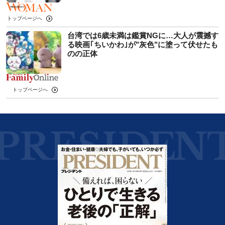
トップページへ
台湾では6歳未満は鑑賞NGに…大人が震撼す
る映画｢ちいかわ｣が"灰色"に塗って伏せたも
のの正体
トップページへ