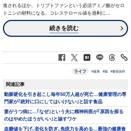
進されるほか、トリプトファンという必須アミノ酸がセロ
トニンの材料になる。コレステロール値を過剰に…
続きを読む
ライフ
#健康
#脳
#書籍抜粋
関連記事
動脈硬化を引き起こし毎年50万人超が死亡…健康管理の専
門家が｢絶対に口にしてはいけない｣と話す食品
妻がうつ病に…｢なぜ｣という夫に精神科医が｢原因を探る
のはやめたほうがいい｣と諭すワケ
血糖値を下げ､老化を防ぎ､免疫力を高める…最強の健康食