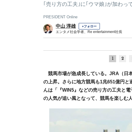
｢売り方の工夫｣に｢ウマ娘｣が加わっ
PRESIDENT Online
中山 淳雄
+フォロー
エンタメ社会学者、Re entertainment社長
1
2
競馬市場が急成長している。JRA（日本
の上昇。さらに地方競馬も1兆651億円
んは「『WIN5』などの売り方の工夫と
の人気が追い風となって、競馬を楽しむ