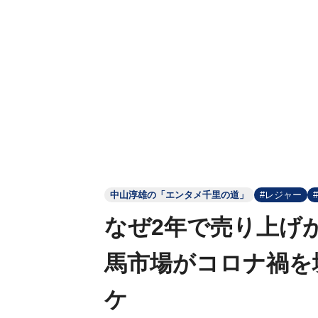
中山淳雄の「エンタメ千里の道」
#レジャー
なぜ2年で売り上げが
馬市場がコロナ禍を
ケ