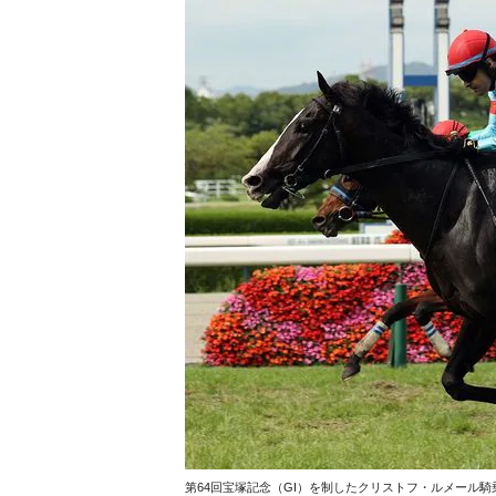
第64回宝塚記念（GI）を制したクリストフ・ルメール騎乗