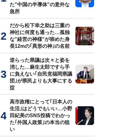
た"中国の半導体"の意外な
急所
だから松下幸之助は三重の
神社に何度も通った…孤独
な"経営の神様"が崇めた身
長12mの｢異形の神｣の名前
逆らった県議は次々と姿を
消した…麻生太郎ですら手
に負えない｢自民党福岡県議
団｣が県民よりも大事にする
掟
高市政権にとって｢日本人の
生活｣はどうでもいい…小野
田紀美のSNS投稿でわかっ
た｢外国人政策｣の本当の狙
い