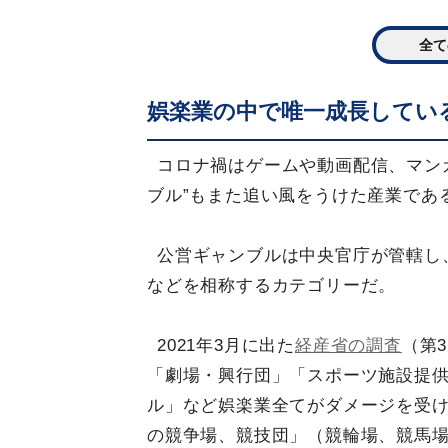
全て
娯楽業の中で唯一成長してい
コロナ禍はゲームや動画配信、マン
ブル”もまた追い風をうけた産業であ
公営ギャンブルは中央官庁が管轄し
などを相称するカテゴリーだ。
2021年3月に出た
経産省の調査
（第
「劇場・興行団」「スポーツ施設提
ル」など娯楽業全てがダメージを受け
の競争場、競技団」（競輪場、競馬場