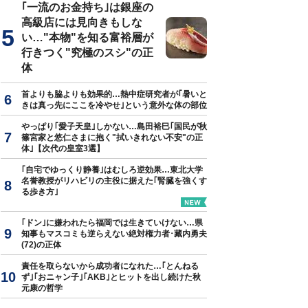
｢一流のお金持ち｣は銀座の
高級店には見向きもしな
い…"本物"を知る富裕層が
行きつく"究極のスシ"の正
体
首よりも脇よりも効果的…熱中症研究者が｢暑いと
きは真っ先にここを冷やせ｣という意外な体の部位
やっぱり｢愛子天皇｣しかない…島田裕巳｢国民が秋
篠宮家と悠仁さまに抱く"拭いきれない不安"の正
体｣【次代の皇室3選】
｢自宅でゆっくり静養｣はむしろ逆効果…東北大学
名誉教授がリハビリの主役に据えた｢腎臓を強くす
る歩き方｣
｢ドン｣に嫌われたら福岡では生きていけない…県
知事もマスコミも逆らえない絶対権力者･藏内勇夫
(72)の正体
責任を取らないから成功者になれた…｢とんねる
ず｣｢おニャン子｣｢AKB｣とヒットを出し続けた秋
元康の哲学