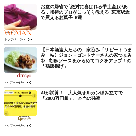
お盆の帰省で｢絶対に喜ばれる手土産｣があ
る…接待のプロがこっそり教える｢東京駅近
で買えるお菓子｣6選
トップページへ
【日本酒達人たちの、家呑み「リピートつま
み」帖】ジョン・ゴントナーさんの家つまみ
➁ 胡麻ソースをからめてコクをアップ！の
「鶏唐揚げ」
トップページへ
AIが試算！ 大人気オルカン積み立てで
「2000万円超」、本当の確率
トップページへ