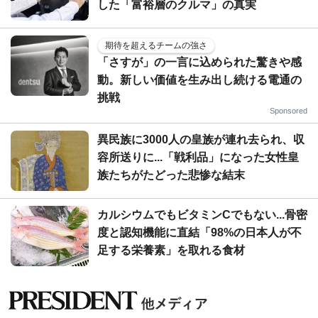
した「富裕層のクルマ」の真実
期待を超えるチームの強さ
「さすが」の一言に込められた驚きや感
動。新しい価値を生み出し続ける電通の
挑戦
Sponsored
異民族に3000人の皇族が連れ去られ、収
容所送りに...「戦利品」になった女性皇
族たちがたどった悲惨な結末
カルシウムでもビタミンCでもない...骨密
度と認知機能に直結「98%の日本人が不
足する栄養素」を取れる食材