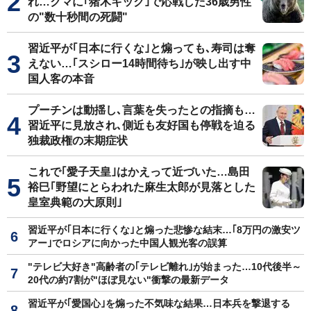
れ…クマに｢猪木キック｣で応戦した36歳男性
の"数十秒間の死闘"
習近平が｢日本に行くな｣と煽っても､寿司は奪
えない…｢スシロー14時間待ち｣が映し出す中
国人客の本音
プーチンは動揺し､言葉を失ったとの指摘も…
習近平に見放され､側近も友好国も停戦を迫る
独裁政権の末期症状
これで｢愛子天皇｣はかえって近づいた…島田
裕巳｢野望にとらわれた麻生太郎が見落とした
皇室典範の大原則｣
習近平が｢日本に行くな｣と煽った悲惨な結末…｢8万円の激安ツ
アー｣でロシアに向かった中国人観光客の誤算
"テレビ大好き"高齢者の｢テレビ離れ｣が始まった…10代後半～
20代の約7割が"ほぼ見ない"衝撃の最新データ
習近平が｢愛国心｣を煽った不気味な結果…日本兵を撃退する