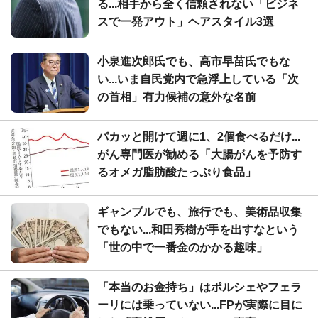
る...相手から全く信頼されない「ビジネ
スで一発アウト」ヘアスタイル3選
小泉進次郎氏でも、高市早苗氏でもな
い...いま自民党内で急浮上している「次
の首相」有力候補の意外な名前
パカッと開けて週に1、2個食べるだけ...
がん専門医が勧める「大腸がんを予防す
るオメガ脂肪酸たっぷり食品」
ギャンブルでも、旅行でも、美術品収集
でもない...和田秀樹が手を出すなという
「世の中で一番金のかかる趣味」
「本当のお金持ち」はポルシェやフェラ
ーリには乗っていない...FPが実際に目に