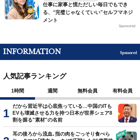
仕事に家事と慌ただしい毎日でもでき
る、“完璧じゃなくていい”セルフマネジ
メント
Sponsored
INFORMATION
Sponsored
人気記事ランキング
1時間
週間
無料会員
有料会員
だから習近平は心底焦っている…中国のITも
EVも壊滅させる力を持つ日本が世界シェア8
割を握る"素材"の名前
耳の後ろから流血､指の肉をごっそり食べら