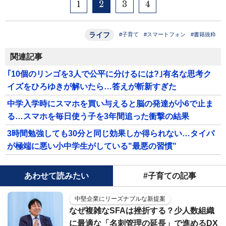
1
2
3
4
ライフ
#子育て
#スマートフォン
#書籍抜粋
関連記事
｢10個のリンゴを3人で公平に分けるには?｣有名な思考ク
イズをひろゆきが解いたら…答えが斬新すぎた
中学入学時にスマホを買い与えると脳の発達が小6で止ま
る…スマホを毎日使う子を3年間追った衝撃の結果
3時間勉強しても30分と同じ効果しか得られない…タイパ
が極端に悪い小中学生がしている"最悪の習慣"
あわせて読みたい
#子育ての記事
中堅企業にリーズナブルな新提案
なぜ複雑なSFAは挫折する？少人数組織
に最適な「名刺管理の延長」で進めるDX