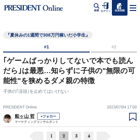
会員登録
検索
ログイン
『夏休みの1週間で308万円稼いだ小学生』
#1
#2
｢ゲームばっかりしてないで本でも読ん
だら｣は最悪…知らずに子供の"無限の可
能性"を狭めるダメ親の特徴
子供の｢没頭｣を止めてはいけない
PRESIDENT Online
2023/07/04 17:00
船ヶ山 哲
+フォロー
マーケティングコンサルタント
1
2
3
4