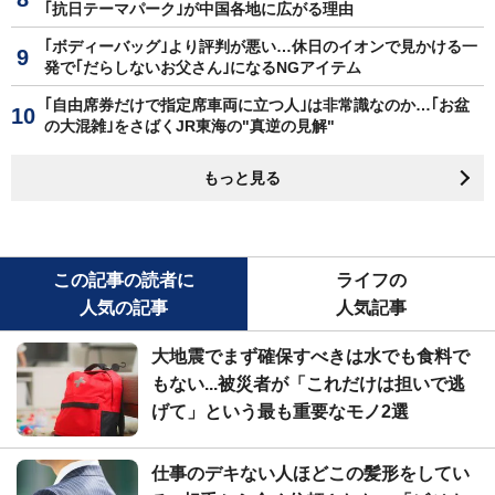
｢抗日テーマパーク｣が中国各地に広がる理由
｢ボディーバッグ｣より評判が悪い…休日のイオンで見かける一
発で｢だらしないお父さん｣になるNGアイテム
｢自由席券だけで指定席車両に立つ人｣は非常識なのか…｢お盆
の大混雑｣をさばくJR東海の"真逆の見解"
もっと見る
この記事の読者に
ライフの
人気の記事
人気記事
大地震でまず確保すべきは水でも食料で
もない...被災者が「これだけは担いで逃
げて」という最も重要なモノ2選
仕事のデキない人ほどこの髪形をしてい