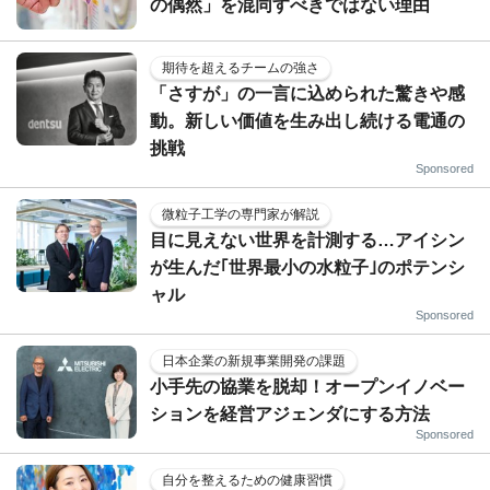
の偶然」を混同すべきではない理由
期待を超えるチームの強さ
「さすが」の一言に込められた驚きや感
動。新しい価値を生み出し続ける電通の
挑戦
Sponsored
微粒子工学の専門家が解説
目に見えない世界を計測する…アイシン
が生んだ｢世界最小の水粒子｣のポテンシ
ャル
Sponsored
日本企業の新規事業開発の課題
小手先の協業を脱却！オープンイノベー
ションを経営アジェンダにする方法
Sponsored
自分を整えるための健康習慣