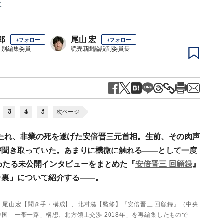
た
郎
尾山 宏
+フォロー
+フォロー
特別編集委員
読売新聞論説副委員長
3
4
5
次ページ
に撃たれ、非業の死を遂げた安倍晋三元首相。生前、その肉声
が聞き取っていた。あまりに機微に触れる――として一度
わたる未公開インタビューをまとめた『
安倍晋三 回顧録
』
台裏」について紹介する――。
、尾山宏【聞き手・構成】、北村滋【監修】『
安倍晋三 回顧録
』（中央
国「一帯一路」構想、北方領土交渉 2018年」を再編集したもので