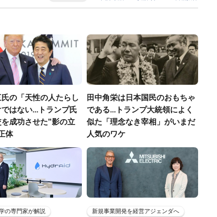
三氏の「天性の人たらし
田中角栄は日本国民のおもちゃ
ではない...トランプ氏
である...トランプ大統領によく
交を成功させた"影の立
似た「理念なき宰相」がいまだ
正体
人気のワケ
学の専門家が解説
新規事業開発を経営アジェンダへ