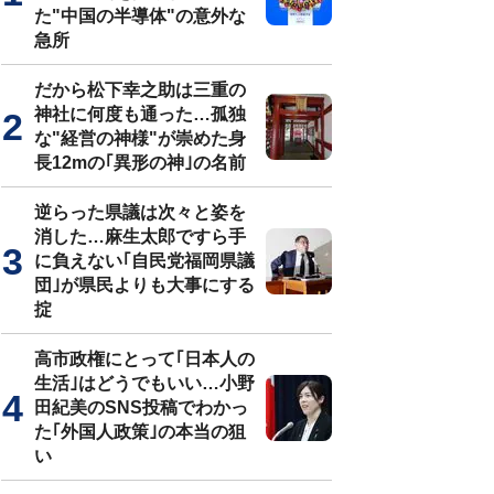
た"中国の半導体"の意外な
急所
だから松下幸之助は三重の
神社に何度も通った…孤独
な"経営の神様"が崇めた身
長12mの｢異形の神｣の名前
逆らった県議は次々と姿を
消した…麻生太郎ですら手
に負えない｢自民党福岡県議
団｣が県民よりも大事にする
掟
高市政権にとって｢日本人の
生活｣はどうでもいい…小野
田紀美のSNS投稿でわかっ
た｢外国人政策｣の本当の狙
い