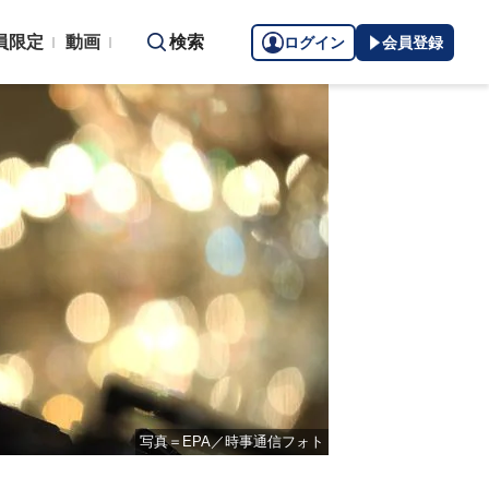
員限定
動画
検索
ログイン
会員登録
写真＝EPA／時事通信フォト