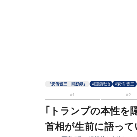
『安倍晋三 回顧録』
#国際政治
#安倍 晋三
#1
#2
｢トランプの本性を
首相が生前に語って