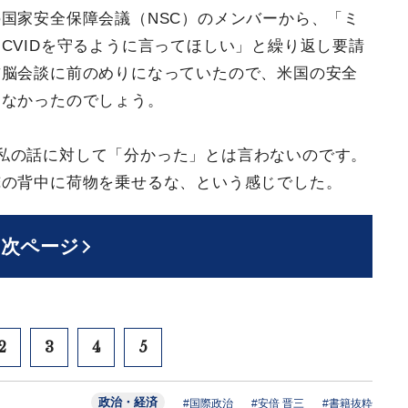
国家安全保障会議（NSC）のメンバーから、「ミ
CVIDを守るように言ってほしい」と繰り返し要請
首脳会談に前のめりになっていたので、米国の安全
しなかったのでしょう。
私の話に対して「分かった」とは言わないのです。
俺の背中に荷物を乗せるな、という感じでした。
次ページ
2
3
4
5
政治・経済
#国際政治
#安倍 晋三
#書籍抜粋