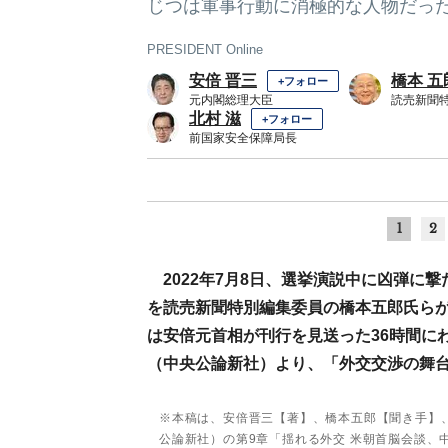
じつは軍事行動に消極的な人物だっ
PRESIDENT Online
安倍 晋三
橋本 五
+フォロー
元内閣総理大臣
読売新聞
北村 滋
+フォロー
前国家安全保障局長
1
2
2022年7月8日、選挙演説中に凶弾
を読売新聞特別編集委員の橋本五郎氏ら
は安倍元首相が刊行を見送った36時間に
（中央公論新社）より、「外交交渉の舞
※本稿は、安倍晋三【著】、橋本五郎【聞き手】
公論新社）の第9章「揺れる外交 米朝首脳会談、中