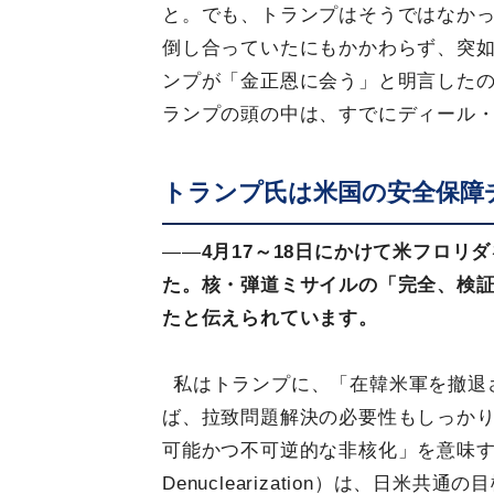
と。でも、トランプはそうではなか
倒し合っていたにもかかわらず、突如
ンプが「金正恩に会う」と明言した
ランプの頭の中は、すでにディール
トランプ氏は米国の安全保障
――
4月17～18日にかけて米フロ
た。核・弾道ミサイルの「完全、検
たと伝えられています。
私はトランプに、「在韓米軍を撤退
ば、拉致問題解決の必要性もしっか
可能かつ不可逆的な非核化」を意味するCVID（Com
Denuclearization）は、日