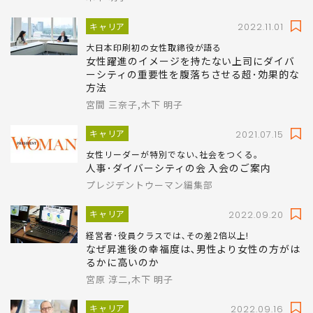
急増する育休&時短中の女性を戦力にするに
はどうしたらいいか
木下 明子
キャリア
2022.11.01
大日本印刷初の女性取締役が語る
女性躍進のイメージを持たない上司にダイバ
ーシティの重要性を腹落ちさせる超･効果的な
方法
宮間 三奈子,木下 明子
キャリア
2021.07.15
女性リーダーが特別でない､社会をつくる｡
人事･ダイバーシティの会 入会のご案内
プレジデントウーマン編集部
キャリア
2022.09.20
経営者･役員クラスでは､その差2倍以上!
なぜ昇進後の幸福度は､男性より女性の方がは
るかに高いのか