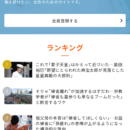
プレジデントウーマン会員
仕事でリーダーを目指し、高みを目指して生きる。情熱を持って
働き続けたい、女性のためのサイトです。
会員登録する
ランキング
1
これで｢愛子天皇｣はかえって近づいた…島田
裕巳｢野望にとらわれた麻生太郎が見落とした
皇室典範の大原則｣
2
そりゃ"帰省離れ"が加速するはずだわ…宗教
学者が｢帰省も墓参りも単なるブームだった｣
と断言するワケ