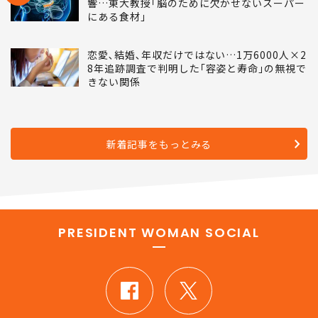
不足すると｢うつ病｣が増え､子どものIQに影
NEW
響…東大教授｢脳のために欠かせないスーパー
にある食材｣
恋愛､結婚､年収だけではない…1万6000人×2
8年追跡調査で判明した｢容姿と寿命｣の無視で
きない関係
新着記事をもっとみる
PRESIDENT WOMAN SOCIAL