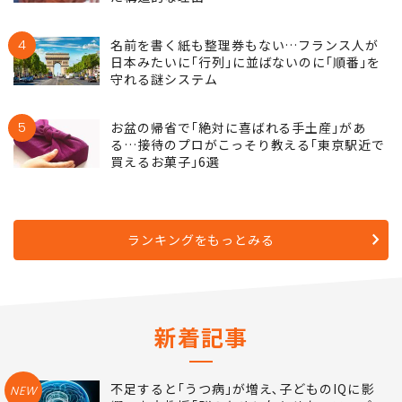
3
祖父母の本音は｢帰省してほしくない｣…お盆
の帰省に｢孫疲れ｣の悲鳴が上がるようになっ
た構造的な理由
4
名前を書く紙も整理券もない…フランス人が
日本みたいに｢行列｣に並ばないのに｢順番｣を
守れる謎システム
5
お盆の帰省で｢絶対に喜ばれる手土産｣があ
る…接待のプロがこっそり教える｢東京駅近で
買えるお菓子｣6選
ランキングをもっとみる
新着記事