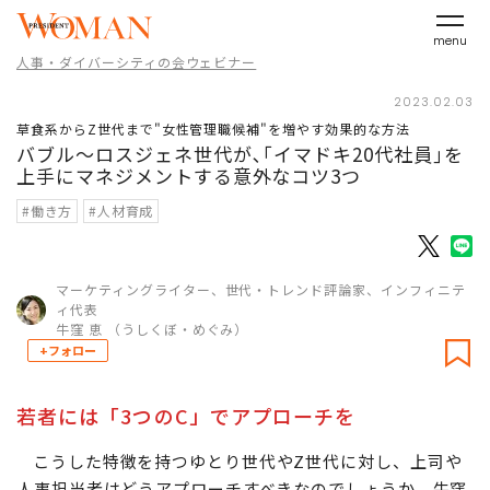
menu
人事・ダイバーシティの会ウェビナー
2023.02.03
草食系からZ世代まで"女性管理職候補"を増やす効果的な方法
バブル～ロスジェネ世代が､｢イマドキ20代社員｣を
上手にマネジメントする意外なコツ3つ
#働き方
#人材育成
マーケティングライター、世代・トレンド評論家、インフィニテ
ィ代表
牛窪 恵 （うしくぼ・めぐみ）
+フォロー
若者には「3つのC」でアプローチを
こうした特徴を持つゆとり世代やZ世代に対し、上司や
人事担当者はどうアプローチすべきなのでしょうか。牛窪