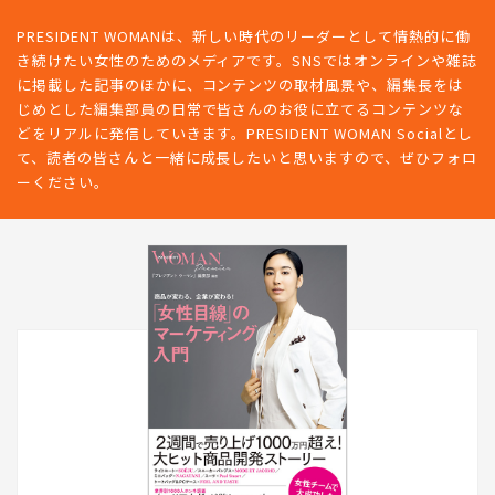
PRESIDENT WOMANは、新しい時代のリーダーとして情熱的に働
き続けたい女性のためのメディアです。SNSではオンラインや雑誌
に掲載した記事のほかに、コンテンツの取材風景や、編集長をは
じめとした編集部員の日常で皆さんのお役に立てるコンテンツな
どをリアルに発信していきます。PRESIDENT WOMAN Socialとし
て、読者の皆さんと一緒に成長したいと思いますので、ぜひフォロ
ーください。