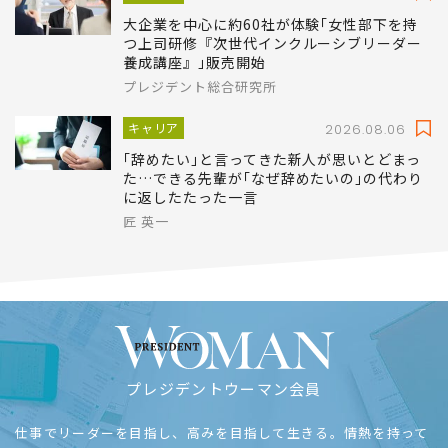
宮原 淳二,木下 明子
キャリア
2022.09.16
大企業を中心に約60社が体験｢女性部下を持
つ上司研修『次世代インクルーシブリーダー
養成講座』｣販売開始
プレジデント総合研究所
キャリア
2026.08.06
｢辞めたい｣と言ってきた新人が思いとどまっ
た…できる先輩が｢なぜ辞めたいの｣の代わり
に返したたった一言
匠 英一