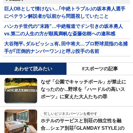
巨人OBとして情けない…｢中絶トラブル｣の坂本勇人選手
にベテラン解説者が以前から問題視していたこと
ハンカチ世代の"末路"…中絶報道でドン引きの坂本勇人
vs.第二の人生の方が順風満帆な斎藤佑樹への違和感
大谷翔平､ダルビッシュ有､田中将大…プロ野球屈指の名捕
手が｢圧倒的ナンバーワン｣と呼ぶ投手の名前
あわせて読みたい
#スポーツの記事
なぜ「公園でキャッチボール」が禁止に
なったのか...野球を「ハードルの高いス
ポーツ」に変えた大人たちの罪
忙しいビジネスパーソンを癒やす
ホテルのサービスと別荘の独立性を融
合…シェア別荘｢GLAMDAY STYLE｣の