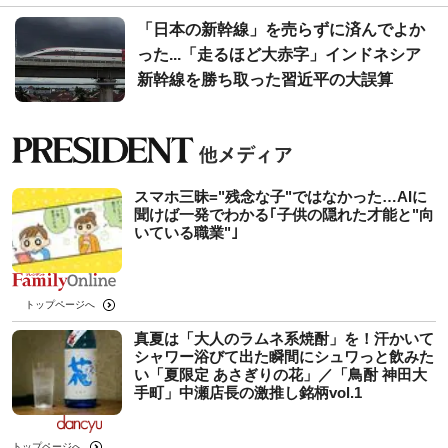
「日本の新幹線」を売らずに済んでよか
った...「走るほど大赤字」インドネシア
新幹線を勝ち取った習近平の大誤算
スマホ三昧="残念な子"ではなかった…AIに
聞けば一発でわかる｢子供の隠れた才能と"向
いている職業"｣
トップページへ
真夏は「大人のラムネ系焼酎」を！汗かいて
シャワー浴びて出た瞬間にシュワっと飲みた
い「夏限定 あさぎりの花」／「鳥酎 神田大
手町」中瀬店長の激推し銘柄vol.1
トップページへ