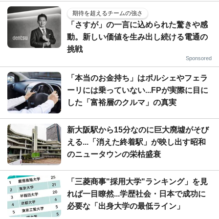
期待を超えるチームの強さ
「さすが」の一言に込められた驚きや感
動。新しい価値を生み出し続ける電通の
挑戦
Sponsored
「本当のお金持ち」はポルシェやフェラ
ーリには乗っていない...FPが実際に目に
した「富裕層のクルマ」の真実
新大阪駅から15分なのに巨大廃墟がそび
える...「消えた終着駅」が映し出す昭和
のニュータウンの栄枯盛衰
「三菱商事"採用大学"ランキング」を見
れば一目瞭然...学歴社会・日本で成功に
必要な「出身大学の最低ライン」