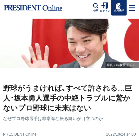
会員登録
検索
ログイン
写真＝時事通信フォト
野球がうまければ､すべて許される…巨
人･坂本勇人選手の中絶トラブルに驚か
ないプロ野球に未来はない
なぜプロ野球選手は非常識な振る舞いが目立つのか
PRESIDENT Online
2022/10/24 14:00