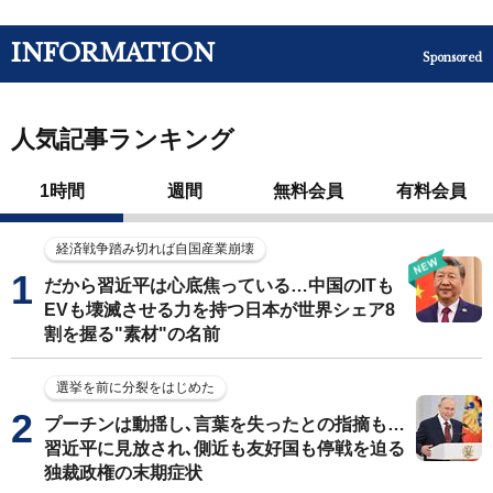
INFORMATION
Sponsored
人気記事ランキング
1時間
週間
無料会員
有料会員
経済戦争踏み切れば自国産業崩壊
だから習近平は心底焦っている…中国のITも
EVも壊滅させる力を持つ日本が世界シェア8
割を握る"素材"の名前
選挙を前に分裂をはじめた
プーチンは動揺し､言葉を失ったとの指摘も…
習近平に見放され､側近も友好国も停戦を迫る
独裁政権の末期症状