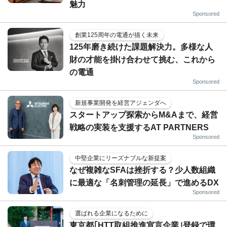
魅力
Sponsored
創業125周年の電通が描く未来
125年磨き続けた課題解決力。多様な人
財の才能を掛け合わせて挑む、これから
の電通
Sponsored
新規事業開発を経営アジェンダへ
スタートアップ探索からM&Aまで、経営
戦略の実装を支援するAT PARTNERS
Sponsored
中堅企業にリーズナブルな新提案
なぜ複雑なSFAは挫折する？少人数組織
に最適な「名刺管理の延長」で進めるDX
Sponsored
選ばれる企業になるために
東京都｢HTT取組推進宣言企業｣登録で環