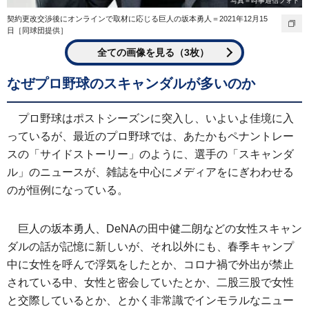
写真＝時事通信フォト
契約更改交渉後にオンラインで取材に応じる巨人の坂本勇人＝2021年12月15
日［同球団提供］
全ての画像を見る（3枚）
なぜプロ野球のスキャンダルが多いのか
プロ野球はポストシーズンに突入し、いよいよ佳境に入
っているが、最近のプロ野球では、あたかもペナントレー
スの「サイドストーリー」のように、選手の「スキャンダ
ル」のニュースが、雑誌を中心にメディアをにぎわわせる
のが恒例になっている。
巨人の坂本勇人、DeNAの田中健二朗などの女性スキャン
ダルの話が記憶に新しいが、それ以外にも、春季キャンプ
中に女性を呼んで浮気をしたとか、コロナ禍で外出が禁止
されている中、女性と密会していたとか、二股三股で女性
と交際しているとか、とかく非常識でインモラルなニュー