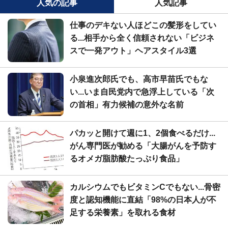
人気の記事
人気記事
仕事のデキない人ほどこの髪形をしてい
る...相手から全く信頼されない「ビジネ
スで一発アウト」ヘアスタイル3選
小泉進次郎氏でも、高市早苗氏でもな
い...いま自民党内で急浮上している「次
の首相」有力候補の意外な名前
パカッと開けて週に1、2個食べるだけ...
がん専門医が勧める「大腸がんを予防す
るオメガ脂肪酸たっぷり食品」
カルシウムでもビタミンCでもない...骨密
度と認知機能に直結「98%の日本人が不
足する栄養素」を取れる食材