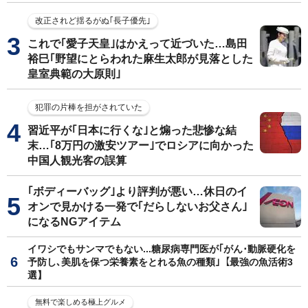
改正されど揺るがぬ｢長子優先｣
これで｢愛子天皇｣はかえって近づいた…島田
裕巳｢野望にとらわれた麻生太郎が見落とした
皇室典範の大原則｣
犯罪の片棒を担がされていた
習近平が｢日本に行くな｣と煽った悲惨な結
末…｢8万円の激安ツアー｣でロシアに向かった
中国人観光客の誤算
｢ボディーバッグ｣より評判が悪い…休日のイ
オンで見かける一発で｢だらしないお父さん｣
になるNGアイテム
イワシでもサンマでもない...糖尿病専門医が｢がん･動脈硬化を
予防し､美肌を保つ栄養素をとれる魚の種類｣【最強の魚活術3
選】
無料で楽しめる極上グルメ