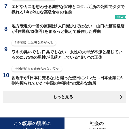
エビやカニを想わせる濃密な旨味とコク…近所の公園でタダで
採れる｢今が旬｣な高級食材の名前
地方衰退の一番の原因は｢人口減少｣ではない…山口の超富裕層
が｢住民税43億円｣をまるっと抱えて移住した理由
｢清潔感｣には男女差がある
ワキの臭いでも､口臭でもない…女性の大半が不潔と感じてい
るのに､75%の男性が見落としている"臭い"の正体
中国が輸入を止められないワケ
習近平が｢日本に売るな｣と煽った翌日にバレた…日本企業に6
割を握られていた"中国の半導体"の意外な急所
もっと見る
この記事の読者に
社会の