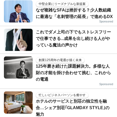
中堅企業にリーズナブルな新提案
なぜ複雑なSFAは挫折する？少人数組織
に最適な「名刺管理の延長」で進めるDX
Sponsored
これでダメ上司の下でもストレスフリー
で仕事できる...成果を出し続ける人がや
っている魔法の声かけ
創業125周年の電通が描く未来
125年磨き続けた課題解決力。多様な人
財の才能を掛け合わせて挑む、これから
の電通
Sponsored
忙しいビジネスパーソンを癒やす
ホテルのサービスと別荘の独立性を融
合…シェア別荘｢GLAMDAY STYLE｣の
魅力