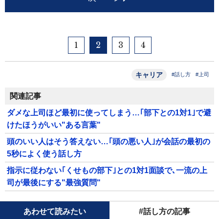
1
2
3
4
キャリア
#話し方
#上司
関連記事
ダメな上司ほど最初に使ってしまう…｢部下との1対1｣で避
けたほうがいい"ある言葉"
頭のいい人はそう答えない…｢頭の悪い人｣が会話の最初の
5秒によく使う話し方
指示に従わない｢くせもの部下｣との1対1面談で､一流の上
司が最後にする"最強質問"
あわせて読みたい
#話し方の記事