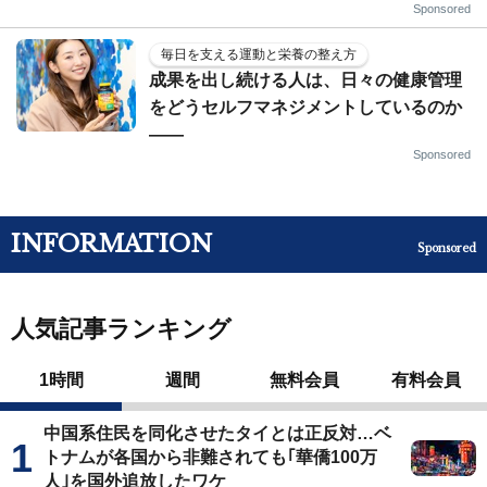
Sponsored
毎日を支える運動と栄養の整え方
成果を出し続ける人は、日々の健康管理
をどうセルフマネジメントしているのか
——
Sponsored
INFORMATION
Sponsored
人気記事ランキング
1時間
週間
無料会員
有料会員
中国系住民を同化させたタイとは正反対…ベ
トナムが各国から非難されても｢華僑100万
人｣を国外追放したワケ