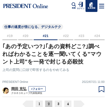
会員登録
検索
ログイン
仕事の速度が倍になる、デジタルテク
#19
#20
#21
#22
#23
#24
｢あの予定いつ?｣｢あの資料どこ?｣調べ
ればわかることを逐一聞いてくる"マウ
ント上司"を一発で封じる必殺技
上司の質問に口頭で即答するのをやめてみる
PRESIDENT Online
2022/07/21 11:00
岡田 充弘
+フォロー
クロネコキューブ代表取締役
1
2
3
4