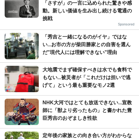
「さすが」の一言に込められた驚きや感
動。新しい価値を生み出し続ける電通の
挑戦
Sponsored
「秀吉と一緒になるのがイヤ」ではな
い...お市の方が柴田勝家との自害を選ん
だ"現代人には理解できない"理由
大地震でまず確保すべきは水でも食料で
もない...被災者が「これだけは担いで逃
げて」という最も重要なモノ2選
NHK大河ではとても放送できない...宣教
師に「獣より劣ったもの」と書かれた豊
臣秀吉のおぞましき性欲
定年後の家族との向き合い方がわからな