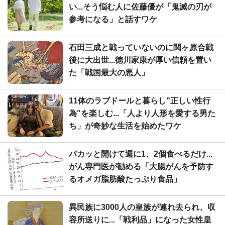
い...そう悩む人に佐藤優が「鬼滅の刃が
参考になる」と話すワケ
石田三成と戦っていないのに関ヶ原合戦
後に大出世...徳川家康が厚い信頼を置い
た「戦国最大の悪人」
11体のラブドールと暮らし"正しい性行
為"を楽しむ...「人より人形を愛する男た
ち」が奇妙な生活を始めたワケ
パカッと開けて週に1、2個食べるだけ...
がん専門医が勧める「大腸がんを予防す
るオメガ脂肪酸たっぷり食品」
異民族に3000人の皇族が連れ去られ、収
容所送りに...「戦利品」になった女性皇