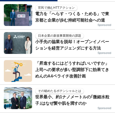
官民で挑むHTTアクション
電力を「へらす・つくる・ためる」で東
京都と企業が歩む持続可能社会への道
Sponsored
日本企業の新規事業開発の課題
小手先の協業を脱却！オープンイノベー
ションを経営アジェンダにする方法
Sponsored
「昇進するにはどうすればいいですか」
上司への要求が多い堅調部下に効果てき
めんのA4ペライチ改善計画
その秘めたるポテンシャルとは
世界最小、約1ナノメートルの｢微細水粒
子｣はなぜ髪や肌を潤すのか
Sponsored