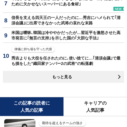
ために欠かせないスーパーにある食材｣
信長を支える四天王の一人だったのに…秀吉にハメられて｢清
須会議｣に出席できなかった武将の哀れな末路
米国は曖昧､韓国は冷ややかだったが…習近平を激怒させた高
市発言に｢無言の支持｣を示した国の｢大胆な手法｣
律儀に持ち場を守った代償
秀吉よりも大役を任されたのに､使い捨てに…｢清須会議｣で最
も損をした"織田家ナンバー2の武将"の転落劇
もっと見る
この記事の読者に
キャリアの
人気の記事
人気記事
期待を超えるチームの強さ