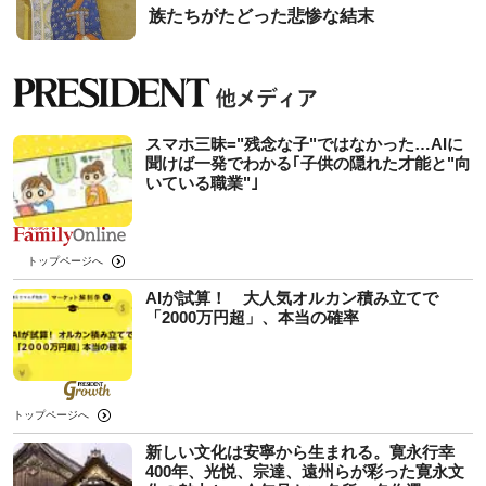
族たちがたどった悲惨な結末
スマホ三昧="残念な子"ではなかった…AIに
聞けば一発でわかる｢子供の隠れた才能と"向
いている職業"｣
トップページへ
AIが試算！ 大人気オルカン積み立てで
「2000万円超」、本当の確率
トップページへ
新しい文化は安寧から生まれる。寛永行幸
400年、光悦、宗達、遠州らが彩った寛永文