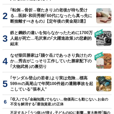
｢転倒→骨折→寝たきり｣の老後が待ち受け
る…医師･和田秀樹｢60代になったら真っ先に
断捨離すべきもの｣【定年後の黄金期3選】
鉄と鋼鉄の違いを知らなかったために1700万
人超が死亡…毛沢東の｢大躍進政策｣の悲劇的
結末
なぜ柴田勝家は｢賤ケ岳｣であっさり負けたの
か…秀吉がこっそり工作していた勝家配下の
｢大物武将｣の裏切り
｢サンダル登山の若者｣より実は危険…標高
599ｍの高尾山で年間100件超の遭難事故を起
こしている"張本人"
｢収入｣でも｢金融知識｣でもない…物価高にも動じない､お金の
不安を解消する｢最強資産｣の正体
不足すると｢うつ病｣が増え､子どものIQに影響…東大教授｢脳の