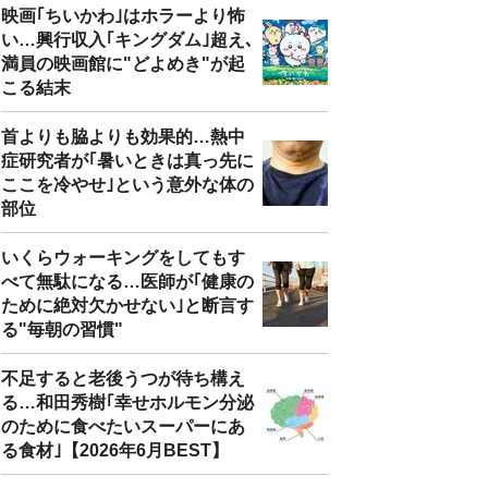
映画｢ちいかわ｣はホラーより怖
い…興行収入｢キングダム｣超え､
満員の映画館に"どよめき"が起
こる結末
首よりも脇よりも効果的…熱中
症研究者が｢暑いときは真っ先に
ここを冷やせ｣という意外な体の
部位
いくらウォーキングをしてもす
べて無駄になる…医師が｢健康の
ために絶対欠かせない｣と断言す
る"毎朝の習慣"
不足すると老後うつが待ち構え
る…和田秀樹｢幸せホルモン分泌
のために食べたいスーパーにあ
る食材｣【2026年6月BEST】