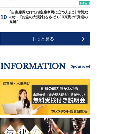
｢自由席券だけで指定席車両に立つ人｣は非常識な
のか…｢お盆の大混雑｣をさばくJR東海の"真逆の
見解"
もっと見る
INFORMATION
Sponsored