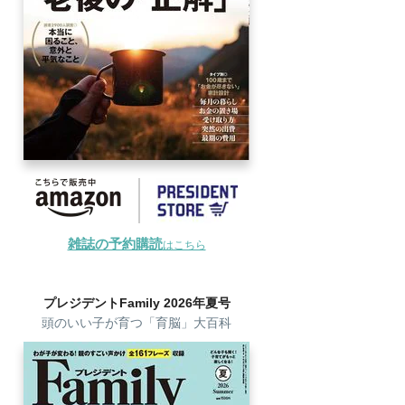
雑誌の予約購読
はこちら
プレジデントFamily 2026年夏号
頭のいい子が育つ「育脳」大百科