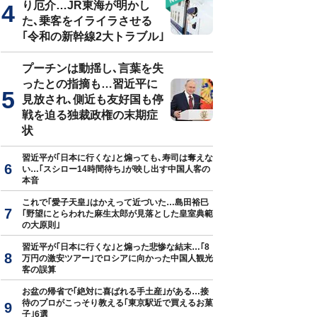
り厄介…JR東海が明かし
た､乗客をイライラさせる
｢令和の新幹線2大トラブル｣
プーチンは動揺し､言葉を失
ったとの指摘も…習近平に
見放され､側近も友好国も停
戦を迫る独裁政権の末期症
状
習近平が｢日本に行くな｣と煽っても､寿司は奪えな
い…｢スシロー14時間待ち｣が映し出す中国人客の
本音
これで｢愛子天皇｣はかえって近づいた…島田裕巳
｢野望にとらわれた麻生太郎が見落とした皇室典範
の大原則｣
習近平が｢日本に行くな｣と煽った悲惨な結末…｢8
万円の激安ツアー｣でロシアに向かった中国人観光
客の誤算
お盆の帰省で｢絶対に喜ばれる手土産｣がある…接
待のプロがこっそり教える｢東京駅近で買えるお菓
子｣6選