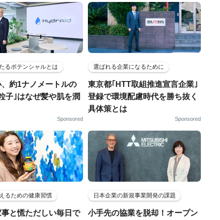
たるポテンシャルとは
選ばれる企業になるために
小、約1ナノメートルの
東京都｢HTT取組推進宣言企業｣
粒子｣はなぜ髪や肌を潤
登録で環境配慮時代を勝ち抜く
具体策とは
Sponsored
Sponsored
えるための健康習慣
日本企業の新規事業開発の課題
家事と慌ただしい毎日で
小手先の協業を脱却！オープン