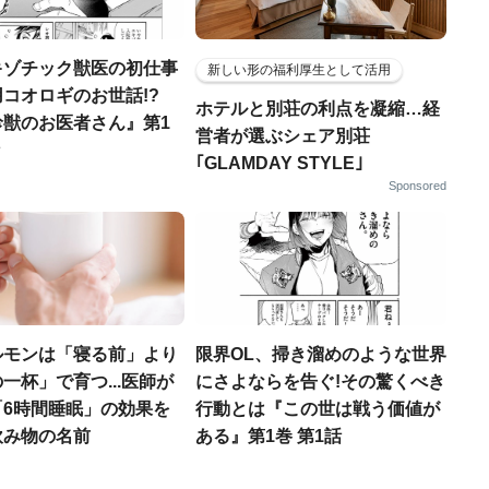
キゾチック獣医の初仕事
新しい形の福利厚生として活用
コオロギのお世話!?
ホテルと別荘の利点を凝縮…経
珍獣のお医者さん』第1
営者が選ぶシェア別荘
｢GLAMDAY STYLE｣
Sponsored
ルモンは「寝る前」より
限界OL、掃き溜めのような世界
一杯」で育つ...医師が
にさよならを告ぐ!その驚くべき
「6時間睡眠」の効果を
行動とは『この世は戦う価値が
飲み物の名前
ある』第1巻 第1話