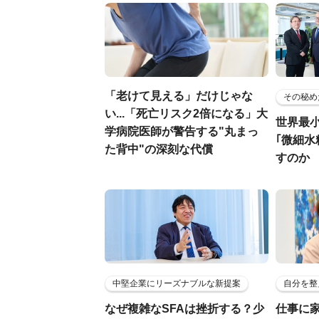
「老けて見える」だけじゃな
その秘め
い...「死亡リスク2倍になる」大
世界最
学病院医師が警告する"丸まっ
｢微細水
た背中"の深刻な代償
すのか
中堅企業にリーズナブルな新提案
自分を整
なぜ複雑なSFAは挫折する？少
仕事に