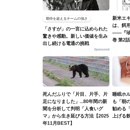
新米エ
期待を超えるチームの強さ
は、餌用
「さすが」の一言に込められた
――『
驚きや感動。新しい価値を生み
巻 第2話
出し続ける電通の挑戦
Sponsored
死んだふりで「片目、片手、片
睡眠ホ
足になりました」...80年間の新
も「朝の
聞を分析して判明「人食いグ
勧める
マ」から生き延びる方法【2025
上げる
年11月BEST】