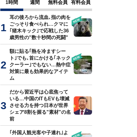
1時間
週間
無料会員
有料会員
耳の後ろから流血､指の肉を
ごっそり食べられ…クマに
｢猪木キック｣で応戦した36
歳男性の"数十秒間の死闘"
額に貼る｢熱を冷ますシー
ト｣でも､首にかける｢ネック
クーラー｣でもない…熱中症
対策に最も効果的なアイテ
ム
だから習近平は心底焦って
いる…中国のITもEVも壊滅
させる力を持つ日本が世界
シェア8割を握る"素材"の名
前
｢外国人観光客や子連れ｣よ