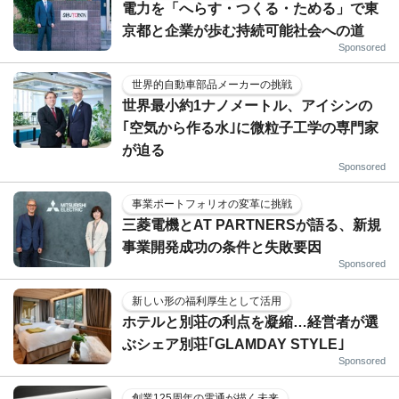
電力を「へらす・つくる・ためる」で東
京都と企業が歩む持続可能社会への道
Sponsored
世界的自動車部品メーカーの挑戦
世界最小約1ナノメートル、アイシンの
｢空気から作る水｣に微粒子工学の専門家
が迫る
Sponsored
事業ポートフォリオの変革に挑戦
三菱電機とAT PARTNERSが語る、新規
事業開発成功の条件と失敗要因
Sponsored
新しい形の福利厚生として活用
ホテルと別荘の利点を凝縮…経営者が選
ぶシェア別荘｢GLAMDAY STYLE｣
Sponsored
創業125周年の電通が描く未来