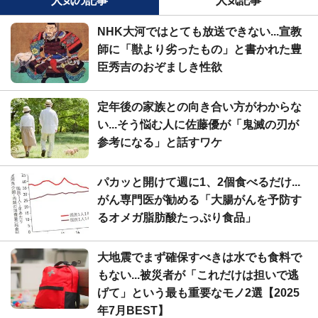
人気の記事
人気記事
NHK大河ではとても放送できない...宣教
師に「獣より劣ったもの」と書かれた豊
臣秀吉のおぞましき性欲
定年後の家族との向き合い方がわからな
い...そう悩む人に佐藤優が「鬼滅の刃が
参考になる」と話すワケ
パカッと開けて週に1、2個食べるだけ...
がん専門医が勧める「大腸がんを予防す
るオメガ脂肪酸たっぷり食品」
大地震でまず確保すべきは水でも食料で
もない...被災者が「これだけは担いで逃
げて」という最も重要なモノ2選【2025
年7月BEST】