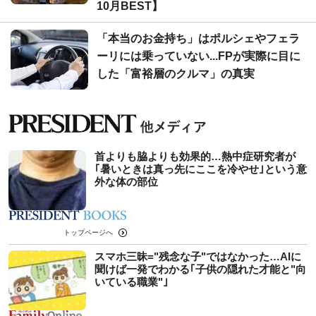
10月BEST】
「本当のお金持ち」はポルシェやフェラ
ーリには乗っていない...FPが実際に目に
した「富裕層のクルマ」の真実
首よりも脇よりも効果的…熱中症研究者が
｢暑いときは真っ先にここを冷やせ｣という意
外な体の部位
トップページへ
スマホ三昧="残念な子"ではなかった…AIに
聞けば一発でわかる｢子供の隠れた才能と"向
いている職業"｣