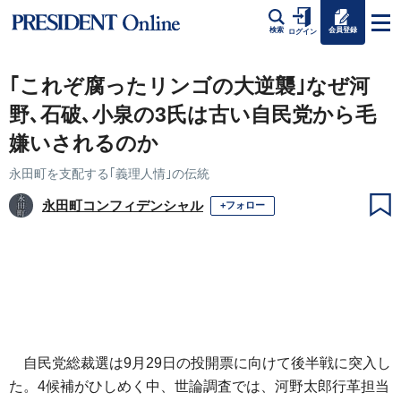
会員登録
検索
ログイン
｢これぞ腐ったリンゴの大逆襲｣なぜ河
野､石破､小泉の3氏は古い自民党から毛
嫌いされるのか
永田町を支配する｢義理人情｣の伝統
永田町コンフィデンシャル
+フォロー
自民党総裁選は9月29日の投開票に向けて後半戦に突入し
た。4候補がひしめく中、世論調査では、河野太郎行革担当