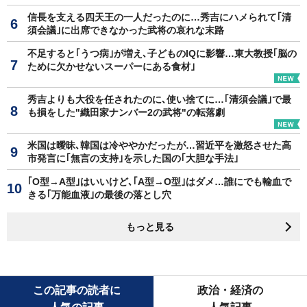
信長を支える四天王の一人だったのに…秀吉にハメられて｢清
須会議｣に出席できなかった武将の哀れな末路
不足すると｢うつ病｣が増え､子どものIQに影響…東大教授｢脳の
ために欠かせないスーパーにある食材｣
秀吉よりも大役を任されたのに､使い捨てに…｢清須会議｣で最
も損をした"織田家ナンバー2の武将"の転落劇
米国は曖昧､韓国は冷ややかだったが…習近平を激怒させた高
市発言に｢無言の支持｣を示した国の｢大胆な手法｣
｢O型→A型｣はいいけど､｢A型→O型｣はダメ…誰にでも輸血で
きる｢万能血液｣の最後の落とし穴
もっと見る
この記事の読者に
政治・経済の