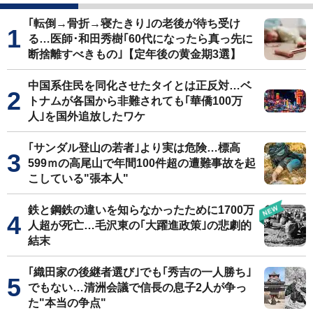
｢転倒→骨折→寝たきり｣の老後が待ち受け
る…医師･和田秀樹｢60代になったら真っ先に
断捨離すべきもの｣【定年後の黄金期3選】
中国系住民を同化させたタイとは正反対…ベ
トナムが各国から非難されても｢華僑100万
人｣を国外追放したワケ
｢サンダル登山の若者｣より実は危険…標高
599ｍの高尾山で年間100件超の遭難事故を起
こしている"張本人"
鉄と鋼鉄の違いを知らなかったために1700万
人超が死亡…毛沢東の｢大躍進政策｣の悲劇的
結末
｢織田家の後継者選び｣でも｢秀吉の一人勝ち｣
でもない…清洲会議で信長の息子2人が争っ
た"本当の争点"