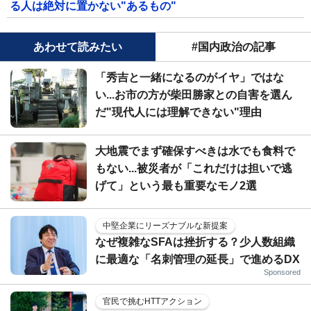
る人は絶対に置かない"あるもの"
あわせて読みたい
#国内政治の記事
「秀吉と一緒になるのがイヤ」ではな
い...お市の方が柴田勝家との自害を選ん
だ"現代人には理解できない"理由
大地震でまず確保すべきは水でも食料で
もない...被災者が「これだけは担いで逃
げて」という最も重要なモノ2選
中堅企業にリーズナブルな新提案
なぜ複雑なSFAは挫折する？少人数組織
に最適な「名刺管理の延長」で進めるDX
Sponsored
官民で挑むHTTアクション