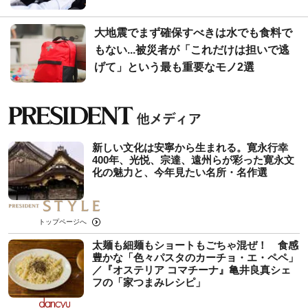
大地震でまず確保すべきは水でも食料で
もない...被災者が「これだけは担いで逃
げて」という最も重要なモノ2選
新しい文化は安寧から生まれる。寛永行幸
400年、光悦、宗達、遠州らが彩った寛永文
化の魅力と、今年見たい名所・名作選
トップページへ
太麺も細麺もショートもごちゃ混ぜ！ 食感
豊かな「色々パスタのカーチョ・エ・ペペ」
／『オステリア コマチーナ』亀井良真シェ
フの「家つまみレシピ」