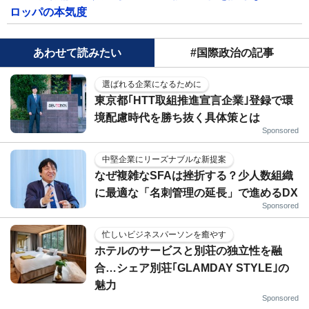
ロッパの本気度
あわせて読みたい
#国際政治の記事
選ばれる企業になるために
東京都｢HTT取組推進宣言企業｣登録で環
境配慮時代を勝ち抜く具体策とは
Sponsored
中堅企業にリーズナブルな新提案
なぜ複雑なSFAは挫折する？少人数組織
に最適な「名刺管理の延長」で進めるDX
Sponsored
忙しいビジネスパーソンを癒やす
ホテルのサービスと別荘の独立性を融
合…シェア別荘｢GLAMDAY STYLE｣の
魅力
Sponsored