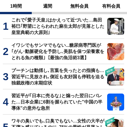
1時間
週間
無料会員
有料会員
これで｢愛子天皇｣はかえって近づいた…島田
裕巳｢野望にとらわれた麻生太郎が見落とした
皇室典範の大原則｣
イワシでもサンマでもない...糖尿病専門医が
｢がん･動脈硬化を予防し､美肌を保つ栄養素を
とれる魚の種類｣【最強の魚活術3選】
プーチンは動揺し､言葉を失ったとの指摘も…
習近平に見放され､側近も友好国も停戦を迫る
独裁政権の末期症状
習近平が｢日本に売るな｣と煽った翌日にバレ
た…日本企業に6割を握られていた"中国の半
導体"の意外な急所
ワキの臭いでも､口臭でもない…女性の大半が