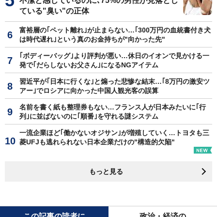
不潔と感じているのに､75%の男性が見落とし
ている"臭い"の正体
富裕層の｢ペット離れ｣が止まらない…｢300万円の血統書付き犬
は時代遅れ｣という真のお金持ちが"向かった先"
｢ボディーバッグ｣より評判が悪い…休日のイオンで見かける一
発で｢だらしないお父さん｣になるNGアイテム
習近平が｢日本に行くな｣と煽った悲惨な結末…｢8万円の激安ツ
アー｣でロシアに向かった中国人観光客の誤算
名前を書く紙も整理券もない…フランス人が日本みたいに｢行
列｣に並ばないのに｢順番｣を守れる謎システム
一流企業ほど｢働かないオジサン｣が増殖していく…トヨタも三
菱UFJも逃れられない日本企業だけの"構造的欠陥"
もっと見る
この記事の読者に
政治・経済の