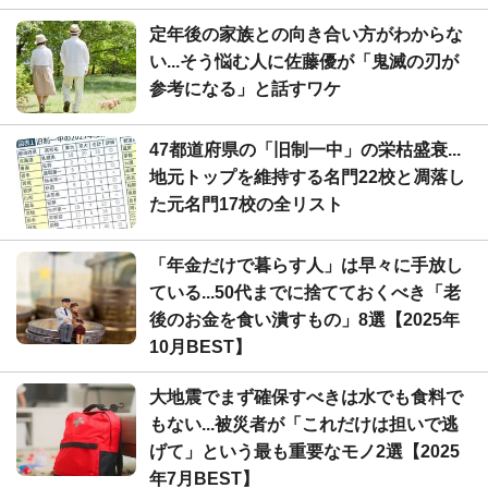
定年後の家族との向き合い方がわからな
い...そう悩む人に佐藤優が「鬼滅の刃が
参考になる」と話すワケ
47都道府県の「旧制一中」の栄枯盛衰...
地元トップを維持する名門22校と凋落し
た元名門17校の全リスト
「年金だけで暮らす人」は早々に手放し
ている...50代までに捨てておくべき「老
後のお金を食い潰すもの」8選【2025年
10月BEST】
大地震でまず確保すべきは水でも食料で
もない...被災者が「これだけは担いで逃
げて」という最も重要なモノ2選【2025
年7月BEST】