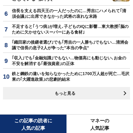
信長を支える四天王の一人だったのに…秀吉にハメられて｢清
須会議｣に出席できなかった武将の哀れな末路
不足すると｢うつ病｣が増え､子どものIQに影響…東大教授｢脳の
ために欠かせないスーパーにある食材｣
｢織田家の後継者選び｣でも｢秀吉の一人勝ち｣でもない…清洲会
議で信長の息子2人が争った"本当の争点"
｢収入｣でも｢金融知識｣でもない…物価高にも動じない､お金の
不安を解消する｢最強資産｣の正体
鉄と鋼鉄の違いを知らなかったために1700万人超が死亡…毛沢
東の｢大躍進政策｣の悲劇的結末
もっと見る
この記事の読者に
マネーの
人気の記事
人気記事