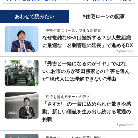
あわせて読みたい
#住宅ローンの記事
中堅企業にリーズナブルな新提案
なぜ複雑なSFAは挫折する？少人数組織
に最適な「名刺管理の延長」で進めるDX
Sponsored
「秀吉と一緒になるのがイヤ」ではな
い...お市の方が柴田勝家との自害を選ん
だ"現代人には理解できない"理由
期待を超えるチームの強さ
「さすが」の一言に込められた驚きや感
動。新しい価値を生み出し続ける電通の
挑戦
Sponsored