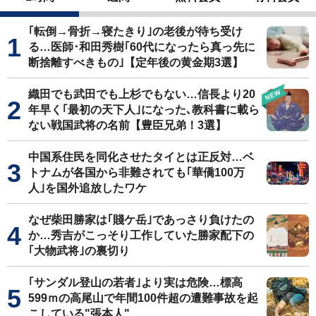
｢転倒→骨折→寝たきり｣の老後が待ち受け
る…医師･和田秀樹｢60代になったら真っ先に
断捨離すべきもの｣【定年後の黄金期3選】
織田でも武田でも上杉でもない…信長より20
年早く｢最初の天下人｣になった､教科書に載ら
ない戦国武将の名前【豊臣兄弟！3選】
中国系住民を同化させたタイとは正反対…ベ
トナムが各国から非難されても｢華僑100万
人｣を国外追放したワケ
なぜ柴田勝家は｢賤ケ岳｣であっさり負けたの
か…秀吉がこっそり工作していた勝家配下の
｢大物武将｣の裏切り
｢サンダル登山の若者｣より実は危険…標高
599ｍの高尾山で年間100件超の遭難事故を起
こしている"張本人"