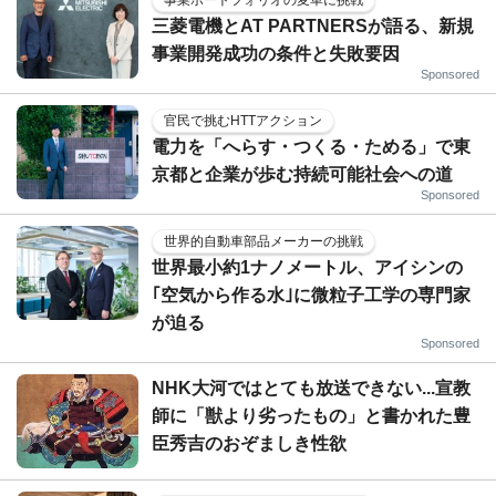
事業ポートフォリオの変革に挑戦
三菱電機とAT PARTNERSが語る、新規
事業開発成功の条件と失敗要因
Sponsored
官民で挑むHTTアクション
電力を「へらす・つくる・ためる」で東
京都と企業が歩む持続可能社会への道
Sponsored
世界的自動車部品メーカーの挑戦
世界最小約1ナノメートル、アイシンの
｢空気から作る水｣に微粒子工学の専門家
が迫る
Sponsored
NHK大河ではとても放送できない...宣教
師に「獣より劣ったもの」と書かれた豊
臣秀吉のおぞましき性欲