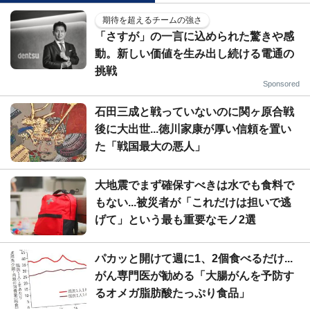
期待を超えるチームの強さ
「さすが」の一言に込められた驚きや感
動。新しい価値を生み出し続ける電通の
挑戦
Sponsored
石田三成と戦っていないのに関ヶ原合戦
後に大出世...徳川家康が厚い信頼を置い
た「戦国最大の悪人」
大地震でまず確保すべきは水でも食料で
もない...被災者が「これだけは担いで逃
げて」という最も重要なモノ2選
パカッと開けて週に1、2個食べるだけ...
がん専門医が勧める「大腸がんを予防す
るオメガ脂肪酸たっぷり食品」