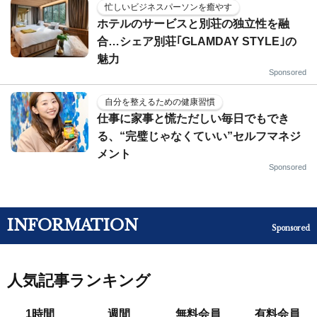
忙しいビジネスパーソンを癒やす
ホテルのサービスと別荘の独立性を融
合…シェア別荘｢GLAMDAY STYLE｣の
魅力
Sponsored
自分を整えるための健康習慣
仕事に家事と慌ただしい毎日でもでき
る、“完璧じゃなくていい”セルフマネジ
メント
Sponsored
INFORMATION
Sponsored
人気記事ランキング
1時間
週間
無料会員
有料会員