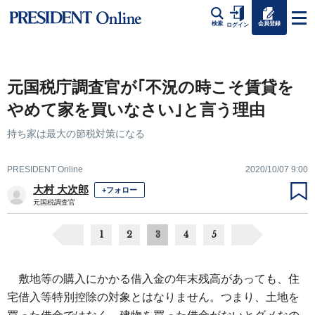
会員登録
検索
ログイン
元国税庁調査官が｢不況の時こそ賃貸を
やめて家を買いなさい｣と言う理由
持ち家は最大の節税対策になる
PRESIDENT Online
2020/10/07 9:00
大村 大次郎
+フォロー
元国税調査官
1
2
3
4
5
敷地等の購入にかかる借入金の年末残高があっても、住
宅借入等特別控除の対象とはなりません。つまり、土地を