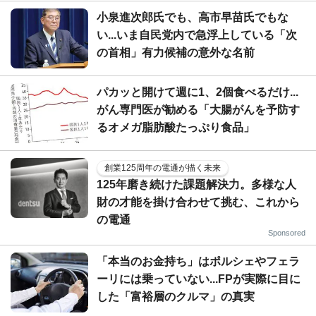
小泉進次郎氏でも、高市早苗氏でもな
い...いま自民党内で急浮上している「次
の首相」有力候補の意外な名前
パカッと開けて週に1、2個食べるだけ...
がん専門医が勧める「大腸がんを予防す
るオメガ脂肪酸たっぷり食品」
創業125周年の電通が描く未来
125年磨き続けた課題解決力。多様な人
財の才能を掛け合わせて挑む、これから
の電通
Sponsored
「本当のお金持ち」はポルシェやフェラ
ーリには乗っていない...FPが実際に目に
した「富裕層のクルマ」の真実