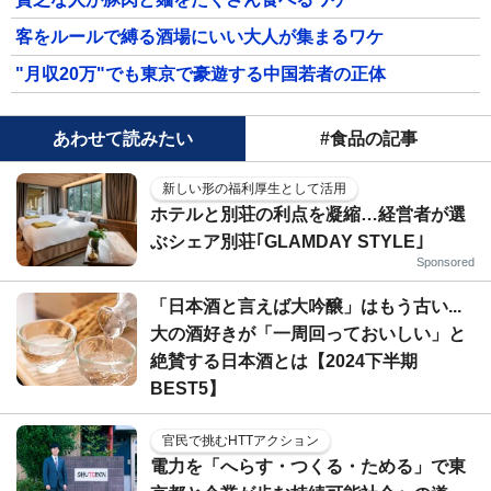
客をルールで縛る酒場にいい大人が集まるワケ
"月収20万"でも東京で豪遊する中国若者の正体
あわせて読みたい
#食品の記事
新しい形の福利厚生として活用
ホテルと別荘の利点を凝縮…経営者が選
ぶシェア別荘｢GLAMDAY STYLE｣
Sponsored
「日本酒と言えば大吟醸」はもう古い...
大の酒好きが「一周回っておいしい」と
絶賛する日本酒とは【2024下半期
BEST5】
官民で挑むHTTアクション
電力を「へらす・つくる・ためる」で東