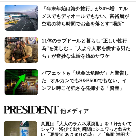
「年末年始は海外旅行」が30%増...エル
メスでもディオールでもない、富裕層が
空港の待ち時間でお金を落とす"場所"
11体のラブドールと暮らし"正しい性行
為"を楽しむ...「人より人形を愛する男た
ち」が奇妙な生活を始めたワケ
バフェットも「現金は危険だ」と警告し
た...オルカンでもS&P500でもない、イ
ンフレ時こそ強さを発揮する「資産」
真夏は「大人のラムネ系焼酎」を！汗かいて
シャワー浴びて出た瞬間にシュワっと飲みた
い「夏限定 あさぎりの花」／「鳥酎 神田大