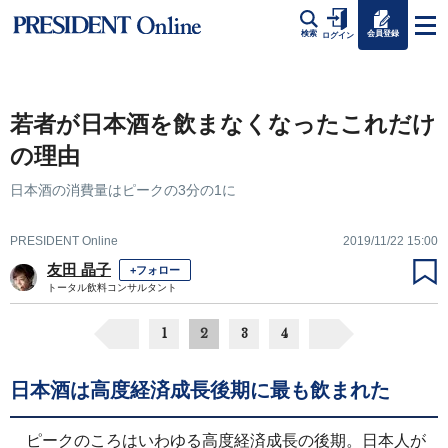
会員登録
検索
ログイン
若者が日本酒を飲まなくなったこれだけ
の理由
日本酒の消費量はピークの3分の1に
PRESIDENT Online
2019/11/22 15:00
友田 晶子
+フォロー
トータル飲料コンサルタント
1
2
3
4
日本酒は高度経済成長後期に最も飲まれた
ピークのころはいわゆる高度経済成長の後期。日本人が