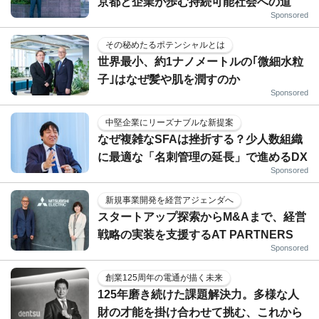
京都と企業が歩む持続可能社会への道
Sponsored
その秘めたるポテンシャルとは
世界最小、約1ナノメートルの｢微細水粒
子｣はなぜ髪や肌を潤すのか
Sponsored
中堅企業にリーズナブルな新提案
なぜ複雑なSFAは挫折する？少人数組織
に最適な「名刺管理の延長」で進めるDX
Sponsored
新規事業開発を経営アジェンダへ
スタートアップ探索からM&Aまで、経営
戦略の実装を支援するAT PARTNERS
Sponsored
創業125周年の電通が描く未来
125年磨き続けた課題解決力。多様な人
財の才能を掛け合わせて挑む、これから