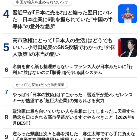
中国が輸入を止められないワケ
習近平が｢日本に売るな｣と煽った翌日にバレ
た…日本企業に6割を握られていた"中国の半
導体"の意外な急所
高市政権にとって｢日本人の生活｣はどうでも
いい…小野田紀美のSNS投稿でわかった｢外国
人政策｣の本当の狙い
名前を書く紙も整理券もない…フランス人が日本みたいに｢行
列｣に並ばないのに｢順番｣を守れる謎システム
かつて｢お荷物｣だった防衛産業
やっぱり｢日本の技術｣はすごかった…習近平が恐れ､ゼレンス
キーが熱望する｢超巨大企業｣の知られざる実力
政治家に最も向いていない人を首相にしてしまった…天皇すら
懸念を口にされる高市早苗がいますぐやるべきこと【2026年6
月BEST】
逆らった県議は次々と姿を消した…麻生太郎ですら手に負えな
い｢自民党福岡県議団｣が県民よりも大事にする掟