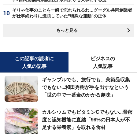
そりゃ仕事のことを一瞬で忘れられるわ…グーグル共同創業者
が仕事終わりに没頭していた"特殊な運動"の正体
もっと見る
この記事の読者に
ビジネスの
人気の記事
人気記事
ギャンブルでも、旅行でも、美術品収集
でもない...和田秀樹が手を出すなという
「世の中で一番金のかかる趣味」
カルシウムでもビタミンCでもない...骨密
度と認知機能に直結「98%の日本人が不
足する栄養素」を取れる食材