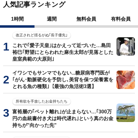
人気記事ランキング
1時間
週間
無料会員
有料会員
改正されど揺るがぬ｢長子優先｣
これで｢愛子天皇｣はかえって近づいた…島田
裕巳｢野望にとらわれた麻生太郎が見落とした
皇室典範の大原則｣
イワシでもサンマでもない...糖尿病専門医が
｢がん･動脈硬化を予防し､美背を保つ栄養素を
とれる魚の種類｣【最強の魚活術3選】
所有欲を手放したお金持ちたち
富裕層の｢ペット離れ｣が止まらない…｢300万
円の血統書付き犬は時代遅れ｣という真のお金
持ちが"向かった先"