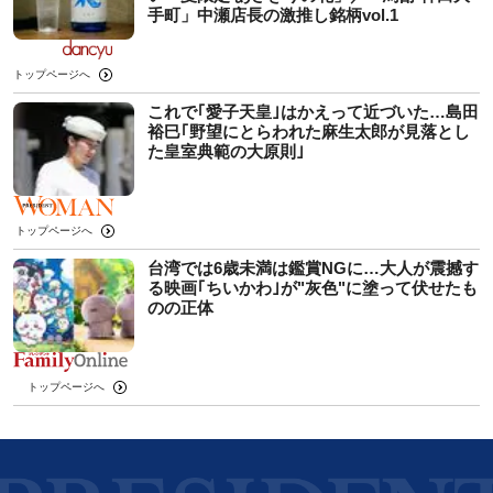
手町」中瀬店長の激推し銘柄vol.1
トップページへ
これで｢愛子天皇｣はかえって近づいた…島田
裕巳｢野望にとらわれた麻生太郎が見落とし
た皇室典範の大原則｣
トップページへ
台湾では6歳未満は鑑賞NGに…大人が震撼す
る映画｢ちいかわ｣が"灰色"に塗って伏せたも
のの正体
トップページへ