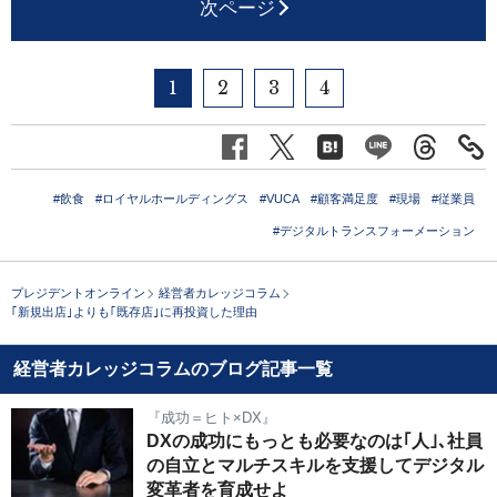
次ページ
1
2
3
4
#飲食
#ロイヤルホールディングス
#VUCA
#顧客満足度
#現場
#従業員
#デジタルトランスフォーメーション
プレジデントオンライン
経営者カレッジコラム
｢新規出店｣よりも｢既存店｣に再投資した理由
経営者カレッジコラムのブログ記事一覧
『成功＝ヒト×DX』
DXの成功にもっとも必要なのは｢人｣､社員
の自立とマルチスキルを支援してデジタル
変革者を育成せよ