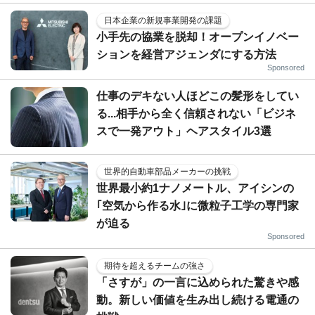
日本企業の新規事業開発の課題
小手先の協業を脱却！オープンイノベー
ションを経営アジェンダにする方法
Sponsored
仕事のデキない人ほどこの髪形をしてい
る...相手から全く信頼されない「ビジネ
スで一発アウト」ヘアスタイル3選
世界的自動車部品メーカーの挑戦
世界最小約1ナノメートル、アイシンの
｢空気から作る水｣に微粒子工学の専門家
が迫る
Sponsored
期待を超えるチームの強さ
「さすが」の一言に込められた驚きや感
動。新しい価値を生み出し続ける電通の