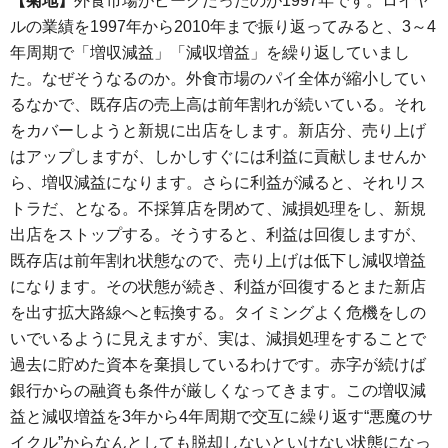
【菊地】
外食市場がピークだったのが1997年です。ロイヤ
ルの業績を1997年から2010年まで振り返ってみると、3～4
年周期で「増収減益」「減収増益」を繰り返していまし
た。なぜそうなるのか。外食市場のパイ全体が縮小してい
るなかで、既存店の売上高は前年割れが続いている。それ
をカバーしようと新規に出店をします。新店分、売り上げ
はアップしますが、しかしすぐには利益に貢献しませんか
ら、増収減益になります。さらに利益が減ると、それリス
トラだ、となる。不採算店を閉めて、減損処理をし、新規
出店をストップする。そうすると、利益は回復しますが、
既存店は前年割れ状態なので、売り上げは低下し減収増益
になります。その状態が続き、利益が回復するとまた新店
を出す拡大路線へと転換する。タイミングよく危機をしの
いでいるように見えますが、実は、減損処理をすることで
過去に貯めた資本を棄損しているわけです。赤字が続けば
銀行からの融資も条件が厳しくなってきます。この増収減
益と減収増益を3年から4年周期で交互に繰り返す“悪魔のサ
イクル”からなんとしても脱却しないといけない状態になっ