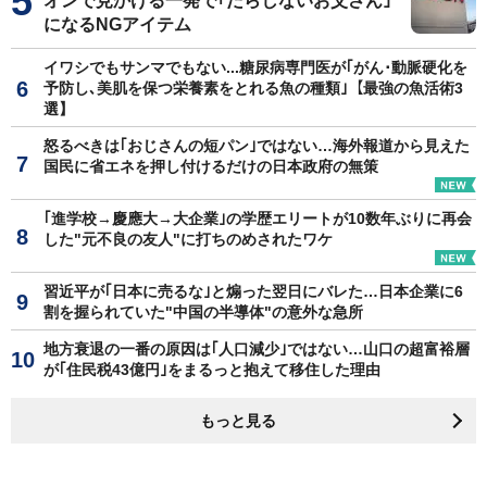
オンで見かける一発で｢だらしないお父さん｣
になるNGアイテム
イワシでもサンマでもない...糖尿病専門医が｢がん･動脈硬化を
予防し､美肌を保つ栄養素をとれる魚の種類｣【最強の魚活術3
選】
怒るべきは｢おじさんの短パン｣ではない…海外報道から見えた
国民に省エネを押し付けるだけの日本政府の無策
｢進学校→慶應大→大企業｣の学歴エリートが10数年ぶりに再会
した"元不良の友人"に打ちのめされたワケ
習近平が｢日本に売るな｣と煽った翌日にバレた…日本企業に6
割を握られていた"中国の半導体"の意外な急所
地方衰退の一番の原因は｢人口減少｣ではない…山口の超富裕層
が｢住民税43億円｣をまるっと抱えて移住した理由
もっと見る