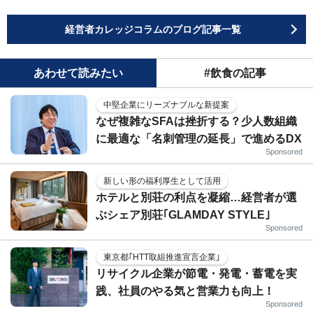
経営者カレッジコラムのブログ記事一覧
あわせて読みたい
#飲食の記事
中堅企業にリーズナブルな新提案
なぜ複雑なSFAは挫折する？少人数組織
に最適な「名刺管理の延長」で進めるDX
Sponsored
新しい形の福利厚生として活用
ホテルと別荘の利点を凝縮…経営者が選
ぶシェア別荘｢GLAMDAY STYLE｣
Sponsored
東京都｢HTT取組推進宣言企業｣
リサイクル企業が節電・発電・蓄電を実
践、社員のやる気と営業力も向上！
Sponsored