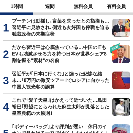
1時間
週間
無料会員
有料会員
プーチンは動揺し､言葉を失ったとの指摘も…
習近平に見放され､側近も友好国も停戦を迫る
独裁政権の末期症状
だから習近平は心底焦っている…中国のITも
EVも壊滅させる力を持つ日本が世界シェア8
割を握る"素材"の名前
習近平が｢日本に行くな｣と煽った悲惨な結
末…｢8万円の激安ツアー｣でロシアに向かった
中国人観光客の誤算
これで｢愛子天皇｣はかえって近づいた…島田
裕巳｢野望にとらわれた麻生太郎が見落とした
皇室典範の大原則｣
｢ボディーバッグ｣より評判が悪い…休日のイ