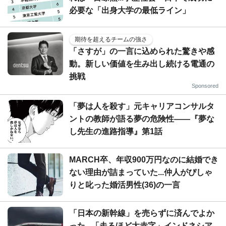
必要な「出身大学の最低ライン」
期待を超えるチームの強さ
「さすが」の一言に込められた驚きや感
動。新しい価値を生み出し続ける電通の
挑戦
Sponsored
「夢は人を殺す」元キャリアコンサルタ
ントの教師が語る夢の危険性――『夢な
し先生の進路指導』第1話
MARCH卒、年収900万円なのに結婚でき
ない理由が詰まっていた...仲人がぴしゃ
りと叱った婚活男性(36)の一言
「日本の新幹線」を売らずに済んでよか
った...「走るほど大赤字」インドネシア