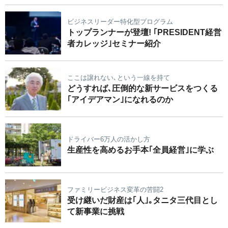
ビジネスリーダー特化型プログラム
トップランナーが登壇! ｢PRESIDENT経営
者カレッジ｣セミナー紹介
ここは譲れない､という一線を持て
どうすれば､圧倒的な新サービスをつくる
｢アイデアマン｣になれるのか
ドライバー6万人の活かし方
生産性を高めるお手本｢全員経営｣に学ぶ
ファミリービジネス変革の苦闘2
受け継いだ財産は｢人｣｡タニタ三代目とし
て新事業に挑戦