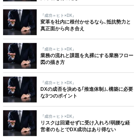
『成功＝ヒト×DX』
変革を社内に根付かせるなら､抵抗勢力と
真正面から向き合え
『成功＝ヒト×DX』
業務の流れと課題を丸裸にする業務フロー
図の描き方
『成功＝ヒト×DX』
DXの成否を決める｢推進体制｣､構築に必要
な3つのポイント
『成功＝ヒト×DX』
リスクは回避せずに受け入れろ!弱腰な経
営者のもとでDX成功はあり得ない