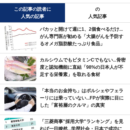
この記事の読者に
の
人気の記事
人気記事
パカッと開けて週に1、2個食べるだけ...
がん専門医が勧める「大腸がんを予防す
るオメガ脂肪酸たっぷり食品」
カルシウムでもビタミンCでもない...骨密
度と認知機能に直結「98%の日本人が不
足する栄養素」を取れる食材
「本当のお金持ち」はポルシェやフェラ
ーリには乗っていない...FPが実際に目に
した「富裕層のクルマ」の真実
「三菱商事"採用大学"ランキング」を見
れば一目瞭然...学歴社会・日本で成功に