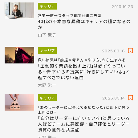
キャリア
2019.10.23
営業一筋→スタッフ職で仕事に失望
40代の不本意な異動はキャリアの糧になるの
か
山下 慶子
キャリア
2025.03.18
良い結果は｢前提×考え方×やり方｣から生まれる
｢圧倒的な業績を出す上司｣は必ずやってい
る…部下からの提案に｢好きにしていいよ｣と
返すべきではない理由
大野 栄一
キャリア
2025.03.14
｢あのリーダーに出会えて幸せだった｣と部下が思う
上司とは…
｢自分はリーダーに向いている｣と思っている
人ほどチームに悪影響…自己評価とリーダー
資質の意外な共通点
大野 栄一