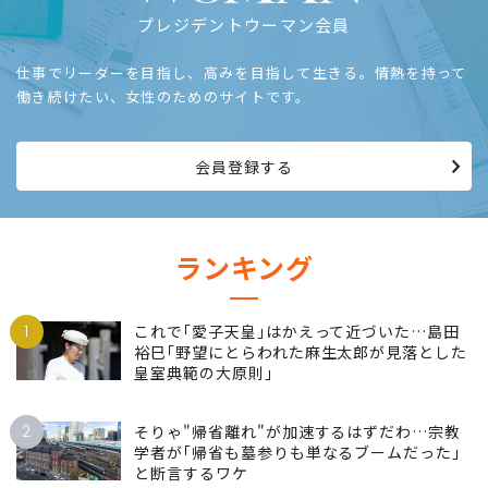
プレジデントウーマン会員
仕事でリーダーを目指し、高みを目指して生きる。情熱を持って
働き続けたい、女性のためのサイトです。
会員登録する
ランキング
1
これで｢愛子天皇｣はかえって近づいた…島田
裕巳｢野望にとらわれた麻生太郎が見落とした
皇室典範の大原則｣
2
そりゃ"帰省離れ"が加速するはずだわ…宗教
学者が｢帰省も墓参りも単なるブームだった｣
と断言するワケ