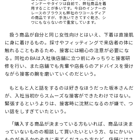
インナーやタイツは自前で、弊社商品を着
用することが多いです。今日のインナーの
レースのブラウスも弊社のワコールディア
の商品ですが、手洗いできてすぐ乾き、シ
ワにもならないので重宝しています。
扱う商品が自分と同じ女性向けとはいえ、下着は直接肌
に身に着けるもの。採寸やフィッティングで来店者の体に
触れることもあるため、接客には細心の注意が必要にな
る。同社のBAは入社後店舗に立つ前にみっちりと接客研
修を行い、また店舗でも先輩や店長らのアドバイスを受け
ながら接客の腕を磨いていくのだという。
もともと人と話をするのは好きなほうだった坂本さんだ
が、入社当初からスムーズな接客ができたわけではない。
緊張するというよりは、接客時に沈黙になるのが嫌で、つ
い話をしすぎていたという。
「購入する商品が決まっている方もいれば、商品は決ま
っていないものの相談して買いたいという方、なにかいい
ものがあるかのぞきに来てくださった方など、店舗にはさ