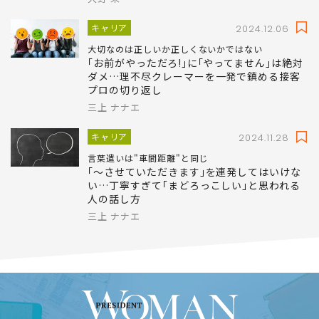
キャリア
2024.12.06
大切なのは正しいか正しくないかではない
｢お前がやっただろ!｣に｢やってません｣は絶対
ダメ…理不尽クレーマーを一発で鎮める接客
プロの切り返し
三上 ナナエ
キャリア
2024.11.28
言葉遣いは"車間距離"と同じ
｢～させていただきます｣を連発してはいけな
い…丁寧すぎて｢まどろっこしい｣と思われる
人の話し方
三上 ナナエ