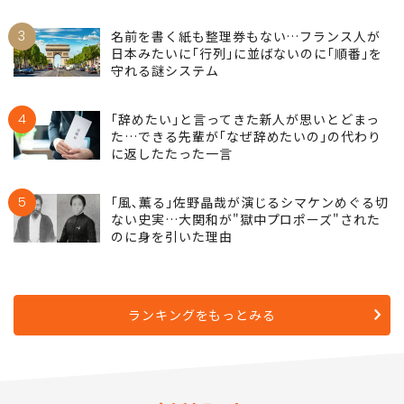
3
名前を書く紙も整理券もない…フランス人が
日本みたいに｢行列｣に並ばないのに｢順番｣を
守れる謎システム
4
｢辞めたい｣と言ってきた新人が思いとどまっ
た…できる先輩が｢なぜ辞めたいの｣の代わり
に返したたった一言
5
｢風､薫る｣佐野晶哉が演じるシマケンめぐる切
ない史実…大関和が"獄中プロポーズ"された
のに身を引いた理由
ランキングをもっとみる