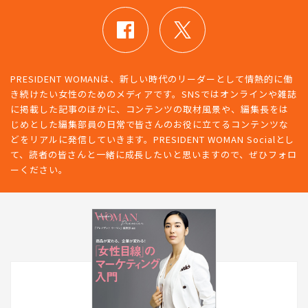
PRESIDENT WOMANは、新しい時代のリーダーとして情熱的に働
き続けたい女性のためのメディアです。SNSではオンラインや雑誌
に掲載した記事のほかに、コンテンツの取材風景や、編集長をは
じめとした編集部員の日常で皆さんのお役に立てるコンテンツな
どをリアルに発信していきます。PRESIDENT WOMAN Socialとし
て、読者の皆さんと一緒に成長したいと思いますので、ぜひフォロ
ーください。