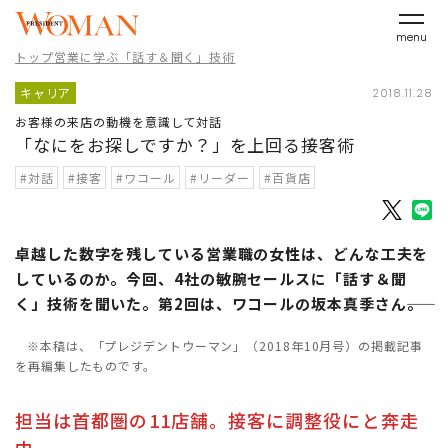
menu
トップ営業に学ぶ「話す＆聞く」技術
キャリア
2018.11.28
お客様の来店の動機を意識して対話
「なにをお探しですか？」を上回る接客術
#対話
#接客
#ワコール
#リーダー
#百貨店
卓越した数字を残している営業職の女性は、どんな工夫を
しているのか。今回、4社の敏腕セールスに「話す＆聞
く」技術を聞いた。第2回は、ワコールの坂本真季さん――。
※本稿は、「プレジデントウーマン」（2018年10月号）の掲載記事
を再編集したものです。
担当は首都圏の11店舗。接客に調整役にと奔走
中