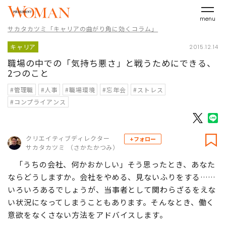
menu
サカタカツミ「キャリアの曲がり角に効くコラム」
キャリア
2015.12.14
職場の中での「気持ち悪さ」と戦うためにできる、
2つのこと
#管理職
#人事
#職場環境
#忘年会
#ストレス
#コンプライアンス
クリエイティブディレクター
+フォロー
サカタカツミ （さかたかつみ）
「うちの会社、何かおかしい」そう思ったとき、あなた
ならどうしますか。会社をやめる、見ないふりをする……
いろいろあるでしょうが、当事者として関わらざるをえな
い状況になってしまうこともあります。そんなとき、働く
意欲をなくさない方法をアドバイスします。