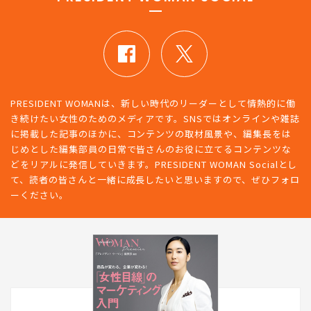
PRESIDENT WOMAN SOCIAL
PRESIDENT WOMANは、新しい時代のリーダーとして情熱的に働
き続けたい女性のためのメディアです。SNSではオンラインや雑誌
に掲載した記事のほかに、コンテンツの取材風景や、編集長をは
じめとした編集部員の日常で皆さんのお役に立てるコンテンツな
どをリアルに発信していきます。PRESIDENT WOMAN Socialとし
て、読者の皆さんと一緒に成長したいと思いますので、ぜひフォロ
ーください。