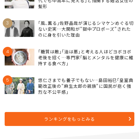
2
不潔ではないのに｢清潔感ゼロ｣…仲人が｢20
代でも中高年に見える｣と指摘する婚活女性の
髪形
3
｢風､薫る｣佐野晶哉が演じるシマケンめぐる切
ない史実…大関和が"獄中プロポーズ"された
のに身を引いた理由
4
｢糖質は敵｣｢油は悪｣と考える人ほどヨボヨボ
老後を招く…専門家｢脳とメンタルを健康に維
持する食べ方｣
5
悠仁さまでも養子でもない…島田裕巳｢皇室典
範改正後の"麻生太郎の親族"に国民が抱く強
烈な不公平感｣
ランキングをもっとみる