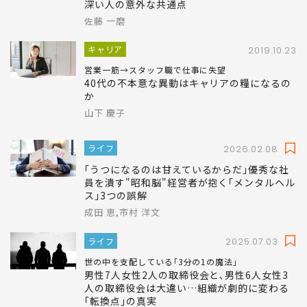
2026.07.19
こんな人は48歳前後に｢幸福度のどん底｣がく
る…30万人追跡調査でわかった"人生の谷"が
深い人の意外な共通点
佐藤 一磨
キャリア
2019.10.23
営業一筋→スタッフ職で仕事に失望
40代の不本意な異動はキャリアの糧になるの
か
山下 慶子
ライフ
2026.02.08
｢うつになるのは甘えているからだ｣優秀な社
員を潰す"昭和脳"経営者が抱く｢メンタルヘル
ス｣3つの誤解
成田 恵,市村 洋文
ライフ
2025.07.03
世の中を支配している｢3分の1の魔法｣