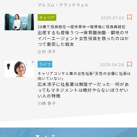
男性7人女性2人の取締役会と､男性6人女性3
人の取締役会は大違い…組織が劇的に変わる
｢転換点｣の真実
マルコム・グラッドウェル
キャリア
2025.07.03
28歳で役員就任→産休育休→復帰後に役員再就任
出産するも産後うつ→保育園休園…窮地のサ
イバーエージェント女性役員を救ったのはか
つて衝突した戦友
辻村 洋子
ライフ
2025.04.29
キャリアコンサル業の女性社長｢天性の女優に社長は
向いていない｣
広末涼子に社長業は無理ゲーだった…何があ
ってもマネジメントは絶対やらないほうがい
い人の特徴
川崎 貴子