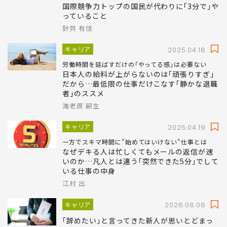
日本人は仕事そのものより人間関係に時間を費やし
ている
なぜデンマーク人は｢報連相｣をしないのか…
国際競争力トップの国民が代わりに｢3分で｣や
っていること
針貝 有佳
キャリア
2025.04.18
労働時間を延ばすだけの｢やってる感｣は必要ない
日本人の給料が上がらないのは｢頑張りすぎ｣
だから…最低限の仕事だけこなす｢静かな退職
者｣のススメ
海老原 嗣生
キャリア
2025.04.19
一方でスキマ時間に"始めてはいけない"仕事とは
なぜデキる人は忙しくてもメールの返信が速
いのか…凡人とは違う｢突然できた5分｣でして
いる仕事の中身
江村 出