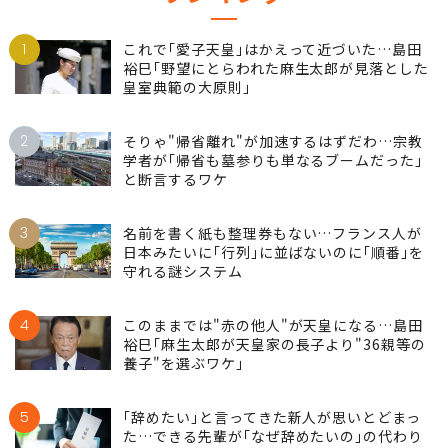
ランキング
1
これで｢愛子天皇｣はかえって近づいた…島田
裕巳｢野望にとらわれた麻生太郎が見落とした
皇室典範の大原則｣
2
そりゃ"帰省離れ"が加速するはずだわ…宗教
学者が｢帰省も墓参りも単なるブームだった｣
と断言するワケ
3
名前を書く紙も整理券もない…フランス人が
日本みたいに｢行列｣に並ばないのに｢順番｣を
守れる謎システム
4
このままでは"赤の他人"が天皇になる…島田
裕巳｢麻生太郎が天皇家の長子より"36親等の
養子"を選ぶワケ｣