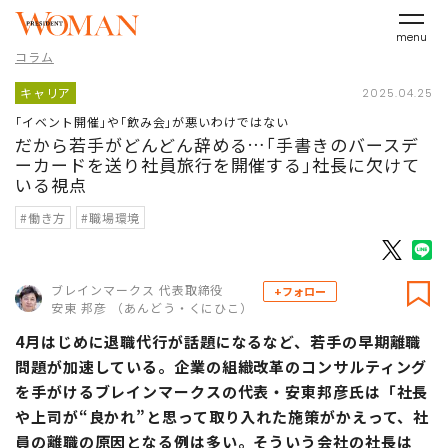
menu
コラム
キャリア
2025.04.25
｢イベント開催｣や｢飲み会｣が悪いわけではない
だから若手がどんどん辞める…｢手書きのバースデ
ーカードを送り社員旅行を開催する｣社長に欠けて
いる視点
#働き方
#職場環境
ブレインマークス 代表取締役
+フォロー
安東 邦彦 （あんどう・くにひこ）
4月はじめに退職代行が話題になるなど、若手の早期離職
問題が加速している。企業の組織改革のコンサルティング
を手がけるブレインマークスの代表・安東邦彦氏は「社長
や上司が“良かれ”と思って取り入れた施策がかえって、社
員の離職の原因となる例は多い。そういう会社の社長は