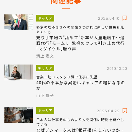
関連記事
キャリア
2025.04.10
多少の理不尽さへの耐性をつければ新しい景色も見
えてくる
売り手市場の"舐めプ"新卒が大量退職中…退
職代行｢モームリ｣繁盛のウラで引き止め代行
｢マダイケル｣願う声
溝上 憲文
キャリア
2019.10.23
営業一筋→スタッフ職で仕事に失望
40代の不本意な異動はキャリアの糧になるの
か
山下 慶子
キャリア
2025.04.22