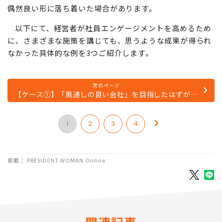
もいえないのが6割、全くうまくいっていないのが2割とい
ったところでしょう。さらに、施策が成功している会社で
も、経営者が計画的に取り組んだ結果と、試行錯誤の末に
偶然良い形に落ち着いた場合があります。
以下にて、経営者が社員エンゲージメントを高めるため
に、さまざまな施策を講じても、思うような成果が得られ
なかった具体的な例を3つご紹介します。
次のページ
【ケース①】「風通しの良い会社」を目指したはずが…
1
2
3
4
掲載： PRESIDENT WOMAN Online