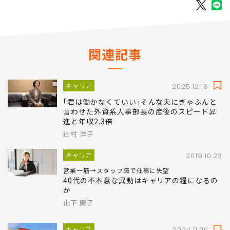
関連記事
キャリア
2025.12.18
｢君は働かなくていい｣そんな夫にぎゃふんと
言わせた外資系人事部長の産後のスピード昇
進と年収2.3倍
辻村 洋子
キャリア
2019.10.23
営業一筋→スタッフ職で仕事に失望
40代の不本意な異動はキャリアの糧になるの
か
山下 慶子
キャリア
2024.11.20