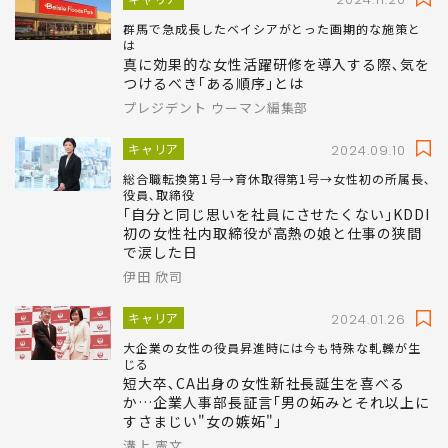
群馬で急成長したベイシアがとった画期的な施策と
は
真に効果的な女性活躍研修を導入する際､気を
つけるべき｢ある順序｣とは
プレジデント ウーマン編集部
キャリア
2024.09.10
総合職転換第1号→育休取得第1号→女性初の所属長､
役員､取締役
｢自分と同じ思いを社員にさせたくない｣KDDI
初の女性社内取締役が高熱の娘と仕事の狭間
で涙した日
伊田 欣司
キャリア
2024.01.26
大企業の女性の役員昇進時には今も特殊な軋轢が生
じる
短大卒､CA出身の女性新社長誕生を喜べる
か…企業人事部長証言｢男の妬みとそれ以上に
すさまじい"女の嫉妬"｣
溝上 憲文