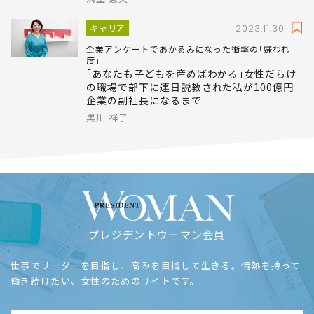
キャリア
2023.11.30
企業アンケートであかるみになった衝撃の｢嫌われ
度｣
｢あなたも子どもを産めばわかる｣女性だらけ
の職場で部下に連日説教された私が100億円
企業の副社長になるまで
黒川 祥子
プレジデントウーマン会員
仕事でリーダーを目指し、高みを目指して生きる。情熱を持って
働き続けたい、女性のためのサイトです。