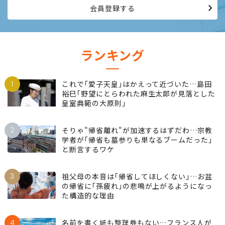
会員登録する
ランキング
1
これで｢愛子天皇｣はかえって近づいた…島田
裕巳｢野望にとらわれた麻生太郎が見落とした
皇室典範の大原則｣
2
そりゃ"帰省離れ"が加速するはずだわ…宗教
学者が｢帰省も墓参りも単なるブームだった｣
と断言するワケ
3
祖父母の本音は｢帰省してほしくない｣…お盆
の帰省に｢孫疲れ｣の悲鳴が上がるようになっ
た構造的な理由
4
名前を書く紙も整理券もない…フランス人が