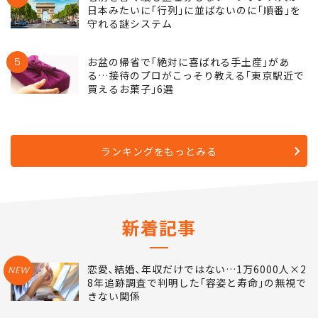
日本みたいに｢行列｣に並ばないのに｢順番｣を
守れる謎システム
5
お盆の帰省で｢絶対に喜ばれる手土産｣があ
る…接待のプロがこっそり教える｢東京駅近で
買えるお菓子｣6選
ランキングをもっとみる
新着記事
恋愛､結婚､年収だけではない…1万6000人×2
NEW
8年追跡調査で判明した｢容姿と寿命｣の無視で
きない関係