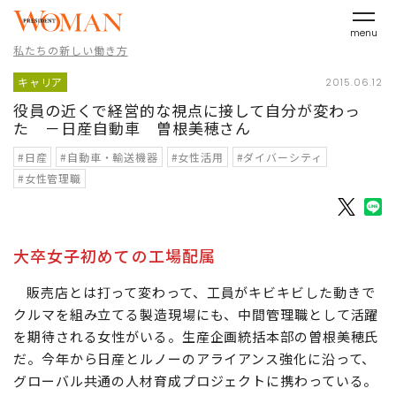
menu
私たちの新しい働き方
キャリア
2015.06.12
役員の近くで経営的な視点に接して自分が変わっ
た －日産自動車 曽根美穂さん
#日産
#自動車・輸送機器
#女性活用
#ダイバーシティ
#女性管理職
大卒女子初めての工場配属
販売店とは打って変わって、工員がキビキビした動きで
クルマを組み立てる製造現場にも、中間管理職として活躍
を期待される女性がいる。生産企画統括本部の曽根美穂氏
だ。今年から日産とルノーのアライアンス強化に沿って、
グローバル共通の人材育成プロジェクトに携わっている。