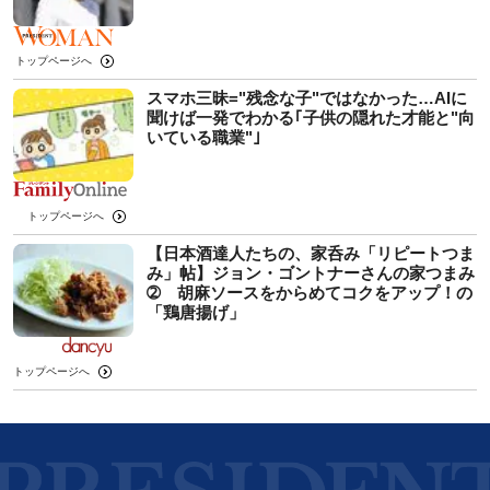
トップページへ
スマホ三昧="残念な子"ではなかった…AIに
聞けば一発でわかる｢子供の隠れた才能と"向
いている職業"｣
トップページへ
【日本酒達人たちの、家呑み「リピートつま
み」帖】ジョン・ゴントナーさんの家つまみ
➁ 胡麻ソースをからめてコクをアップ！の
「鶏唐揚げ」
トップページへ