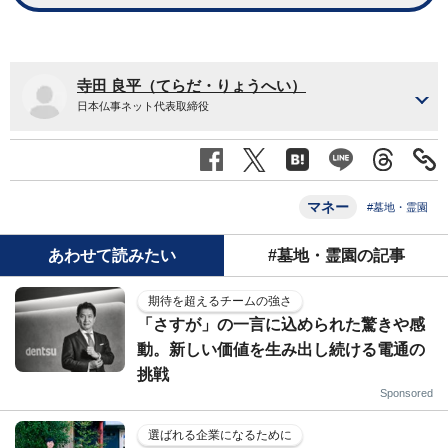
寺田 良平（てらだ・りょうへい）
日本仏事ネット代表取締役
マネー
#墓地・霊園
あわせて読みたい
#墓地・霊園の記事
期待を超えるチームの強さ
「さすが」の一言に込められた驚きや感
動。新しい価値を生み出し続ける電通の
挑戦
Sponsored
選ばれる企業になるために