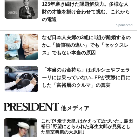
125年磨き続けた課題解決力。多様な人
財の才能を掛け合わせて挑む、これから
の電通
Sponsored
なぜ日本人夫婦の3組に1組が離婚するの
か...「価値観の違い」でも「セックスレ
ス」でもない本当の原因
「本当のお金持ち」はポルシェやフェラ
ーリには乗っていない...FPが実際に目に
した「富裕層のクルマ」の真実
これで｢愛子天皇｣はかえって近づいた…島田
裕巳｢野望にとらわれた麻生太郎が見落とし
た皇室典範の大原則｣