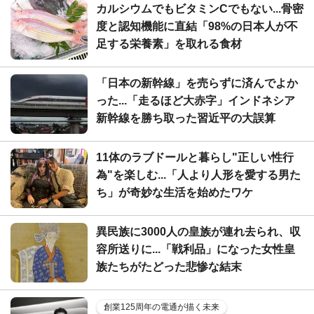
カルシウムでもビタミンCでもない...骨密
度と認知機能に直結「98%の日本人が不
足する栄養素」を取れる食材
「日本の新幹線」を売らずに済んでよか
った...「走るほど大赤字」インドネシア
新幹線を勝ち取った習近平の大誤算
11体のラブドールと暮らし"正しい性行
為"を楽しむ...「人より人形を愛する男た
ち」が奇妙な生活を始めたワケ
異民族に3000人の皇族が連れ去られ、収
容所送りに...「戦利品」になった女性皇
族たちがたどった悲惨な結末
創業125周年の電通が描く未来