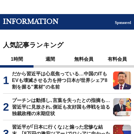
INFORMATION
Sponsored
人気記事ランキング
1時間
週間
無料会員
有料会員
だから習近平は心底焦っている…中国のITも
EVも壊滅させる力を持つ日本が世界シェア8
割を握る"素材"の名前
プーチンは動揺し､言葉を失ったとの指摘も…
習近平に見放され､側近も友好国も停戦を迫る
独裁政権の末期症状
習近平が｢日本に行くな｣と煽った悲惨な結
末…｢8万円の激安ツアー｣でロシアに向かった