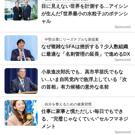
目に見えない世界を計測する…アイシン
が生んだ｢世界最小の水粒子｣のポテンシ
ャル
Sponsored
中堅企業にリーズナブルな新提案
なぜ複雑なSFAは挫折する？少人数組織
に最適な「名刺管理の延長」で進めるDX
Sponsored
小泉進次郎氏でも、高市早苗氏でもな
い...いま自民党内で急浮上している「次
の首相」有力候補の意外な名前
自分を整えるための健康習慣
仕事に家事と慌ただしい毎日でもでき
る、“完璧じゃなくていい”セルフマネジ
メント
Sponsored