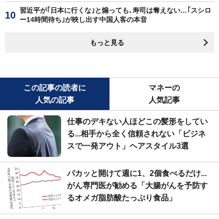
習近平が｢日本に行くな｣と煽っても､寿司は奪えない…｢スシロ
ー14時間待ち｣が映し出す中国人客の本音
もっと見る
この記事の読者に
マネーの
人気の記事
人気記事
仕事のデキない人ほどこの髪形をしてい
る...相手から全く信頼されない「ビジネ
スで一発アウト」ヘアスタイル3選
パカッと開けて週に1、2個食べるだけ...
がん専門医が勧める「大腸がんを予防す
るオメガ脂肪酸たっぷり食品」