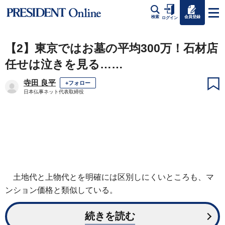
会員登録
検索
ログイン
【2】東京ではお墓の平均300万！石材店
任せは泣きを見る……
寺田 良平
+フォロー
日本仏事ネット代表取締役
土地代と上物代とを明確には区別しにくいところも、マ
ンション価格と類似している。
続きを読む