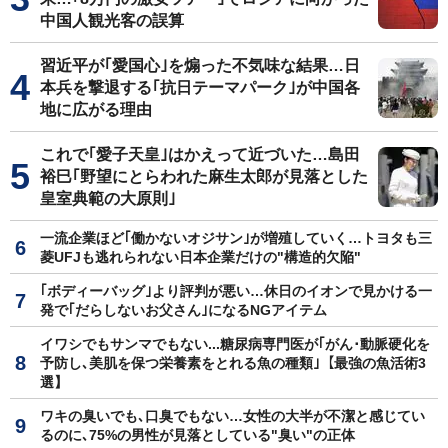
中国人観光客の誤算
習近平が｢愛国心｣を煽った不気味な結果…日
本兵を撃退する｢抗日テーマパーク｣が中国各
地に広がる理由
これで｢愛子天皇｣はかえって近づいた…島田
裕巳｢野望にとらわれた麻生太郎が見落とした
皇室典範の大原則｣
一流企業ほど｢働かないオジサン｣が増殖していく…トヨタも三
菱UFJも逃れられない日本企業だけの"構造的欠陥"
｢ボディーバッグ｣より評判が悪い…休日のイオンで見かける一
発で｢だらしないお父さん｣になるNGアイテム
イワシでもサンマでもない...糖尿病専門医が｢がん･動脈硬化を
予防し､美肌を保つ栄養素をとれる魚の種類｣【最強の魚活術3
選】
ワキの臭いでも､口臭でもない…女性の大半が不潔と感じてい
るのに､75%の男性が見落としている"臭い"の正体