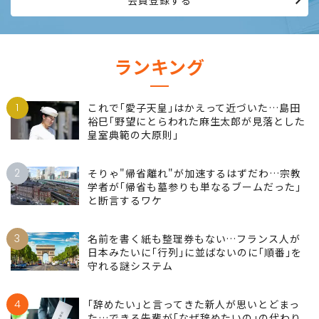
会員登録する
ランキング
1
これで｢愛子天皇｣はかえって近づいた…島田
裕巳｢野望にとらわれた麻生太郎が見落とした
皇室典範の大原則｣
2
そりゃ"帰省離れ"が加速するはずだわ…宗教
学者が｢帰省も墓参りも単なるブームだった｣
と断言するワケ
3
名前を書く紙も整理券もない…フランス人が
日本みたいに｢行列｣に並ばないのに｢順番｣を
守れる謎システム
4
｢辞めたい｣と言ってきた新人が思いとどまっ
た…できる先輩が｢なぜ辞めたいの｣の代わり