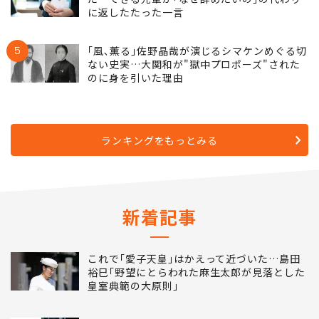
に返したたった一言
5
｢風､薫る｣佐野晶哉が演じるシマケンめぐる切
ない史実…大関和が"獄中プロポーズ"された
のに身を引いた理由
ランキングをもっとみる
新着記事
これで｢愛子天皇｣はかえって近づいた…島田
裕巳｢野望にとらわれた麻生太郎が見落とした
皇室典範の大原則｣