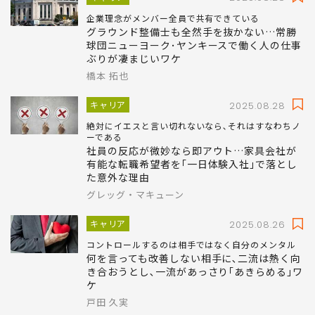
企業理念がメンバー全員で共有できている
グラウンド整備士も全然手を抜かない…常勝
球団ニューヨーク･ヤンキースで働く人の仕事
ぶりが凄まじいワケ
橋本 拓也
キャリア
2025.08.28
絶対にイエスと言い切れないなら､それはすなわちノ
ーである
社員の反応が微妙なら即アウト…家具会社が
有能な転職希望者を｢一日体験入社｣で落とし
た意外な理由
グレッグ・マキューン
キャリア
2025.08.26
コントロールするのは相手ではなく自分のメンタル
何を言っても改善しない相手に､二流は熱く向
き合おうとし､一流があっさり｢あきらめる｣ワ
ケ
戸田 久実