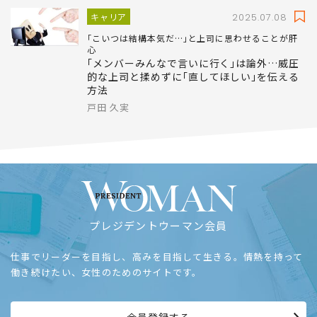
キャリア
2025.07.08
｢こいつは結構本気だ…｣と上司に思わせることが肝
心
｢メンバーみんなで言いに行く｣は論外…威圧
的な上司と揉めずに｢直してほしい｣を伝える
方法
戸田 久実
プレジデントウーマン会員
仕事でリーダーを目指し、高みを目指して生きる。情熱を持って
働き続けたい、女性のためのサイトです。