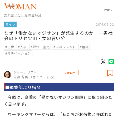
menu
女の言い分、男の言い分
ライフ
2014.06.02
なぜ「働かないオジサン」が発生するのか －男社
会のトリセツIII・女の言い分
#出世
#人事
#評価・査定
#マネジメント
#組織
#モチベーション
ジャーナリスト
+フォロー
佐藤 留美 （さとう・るみ）
■編集部より指令
今回は、企業の「働かないオジサン問題」に取り組みた
く思います。
ワーキングマザーからは、「私たちがお荷物と呼ばれた