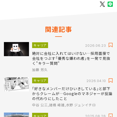
関連記事
キャリア
2026.06.23
絶対に会社に入れてはいけない…採用面接で
会社をつぶす｢優秀な嫌われ者｣を一発で見抜
く"キラー質問"
加藤 芳久
キャリア
2026.04.10
｢好きなメンバーだけひいきしている｣と部下
からクレームが…Googleのマネジャーが反論
の代わりにしたこと
中谷 公三,諸橋 峰雄,水野 ジュンイチロ
キャリア
2025.08.28