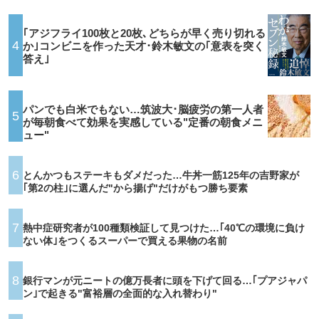
｢アジフライ100枚と20枚､どちらが早く売り切れる
4
か｣コンビニを作った天才･鈴木敏文の｢意表を突く
答え｣
パンでも白米でもない…筑波大･脳疲労の第一人者
5
が毎朝食べて効果を実感している"定番の朝食メニ
ュー"
6
とんかつもステーキもダメだった…牛丼一筋125年の吉野家が
｢第2の柱｣に選んだ"から揚げ"だけがもつ勝ち要素
7
熱中症研究者が100種類検証して見つけた…｢40℃の環境に負け
ない体｣をつくるスーパーで買える果物の名前
8
銀行マンが元ニートの億万長者に頭を下げて回る…｢プアジャパ
ン｣で起きる"富裕層の全面的な入れ替わり"