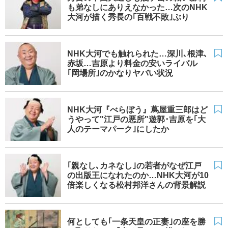
も弟なしにありえなかった…次のNHK
大河が描く秀長の｢百戦不敗｣ぶり
NHK大河でも触れられた…深川､根津､
赤坂…吉原より料金の安いライバル
｢岡場所｣のかなりヤバい状況
NHK大河『べらぼう』蔦屋重三郎はど
うやって"江戸の悪所"遊郭･吉原を｢大
人のテーマパーク｣にしたか
｢親なし､カネなし｣の若者がなぜ江戸
の出版王になれたのか…NHK大河が10
倍楽しくなる松村邦洋さんの背景解説
何としても｢一条天皇の正妻｣の座を勝