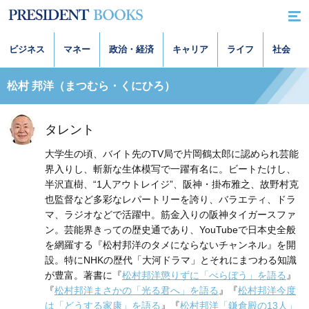
ビジネス
マネー
政治・経済
キャリア
ライフ
社会
松村 邦洋（まつむら・くにひろ）
タレント
大学生の頃、バイト先のTV局で片岡鶴太郎に認められ芸能
界入りし、斬新な生体模写で一躍有名に。ビートたけし、
半沢直樹、“1人アウトレイジ”、阪神・掛布雅之、故野村克
也監督など多彩なレパートリーを誇り、バラエティ、ドラ
マ、ラジオなどで活躍中。筋金入りの阪神タイガースファ
ン。芸能界きっての歴史通であり、YouTubeで日本史全般
を網羅する『松村邦洋のタメにならないチャンネル』を開
設。特にNHKの歴代「大河ドラマ」とそれにまつわる知識
が豊富。著書に『
松村邦洋懲りずに「べらぼう」を語る
』
『
松村邦洋まさかの「光る君へ」を語る
』『
松村邦洋今度
は「どうする家康」を語る
』『
松村邦洋「鎌倉殿の13人」