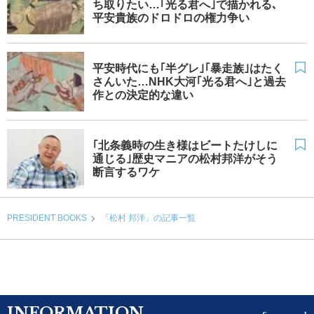
ち取りたい…｢光る君へ｣で描かれる､
平安貴族のドロドロの権力争い
平安時代にも｢半グレ｣｢暴走族｣はたく
さんいた…NHK大河｢光る君へ｣と過去
作との決定的な違い
｢北条義時の生き様はビートたけしに
通じる｣歴史マニアの松村邦洋がそう
断言するワケ
PRESIDENT BOOKS
「松村 邦洋」の記事一覧
INFORMATION