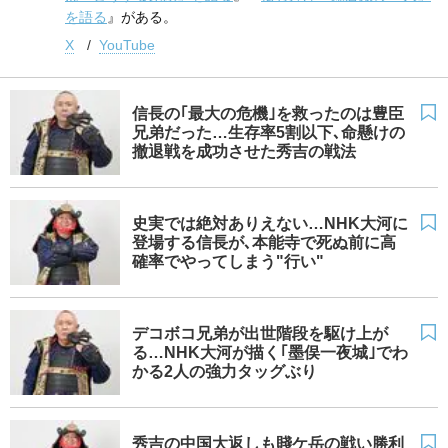
を語る
』がある。
X
YouTube
信長の｢最大の危機｣を救ったのは豊臣
兄弟だった…生存率5割以下､命懸けの
撤退戦を成功させた秀吉の戦法
史実では絶対ありえない…NHK大河に
登場する信長が､本能寺で死ぬ前に高
確率でやってしまう"行い"
デコボコ兄弟が出世階段を駆け上が
る…NHK大河が描く｢墨俣一夜城｣でわ
かる2人の強力タッグぶり
秀吉の中国大返しも賤ケ岳の戦い勝利