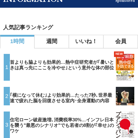
Sponsored
人気記事ランキング
1時間
週間
いいね！
会員
NEW
首よりも脇よりも効果的…熱中症研究者が｢暑いと
1
きは真っ先にここを冷やせ｣という意外な体の部位
｢横になって休む｣より効果的…たった7秒､世界最
2
速で疲れた脳を回復させる室内･全身運動の内容
住宅ローン破産激増､消費税率30%…インフレ日本
3
を襲う"最悪のシナリオ"でも若者の8割が｢幸せ｣の
ワケ