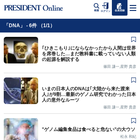
会員登録
検索
ログイン
「DNA」 - 6件 （1/1）
｢ひきこもり｣にならなかったから人間は世界
を席巻した…まだ教科書に載っていない人類
の起源を解説する
篠田 謙一,星野 貴彦
いまの日本人のDNAは｢大陸から来た渡来
人｣が9割…最新のゲノム研究でわかった日本
人の意外なルーツ
篠田 謙一,星野 貴彦
"ゲノム編集食品は食べると危ない"の大ウソ
松永 和紀