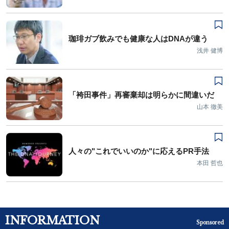
珈琲ガブ飲みでも健康な人はDNAが違う
浅井 健博
「袴田事件」再審棄却は明らかに間違いだ
山本 徹美
人々の"これでいいのか"に応えるPR手法
本田 哲也
INFORMATION
Sponsored