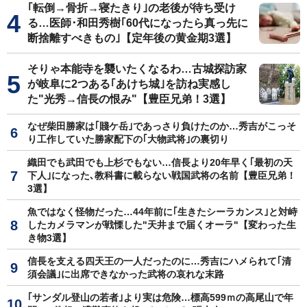
｢転倒→骨折→寝たきり｣の老後が待ち受け
る…医師･和田秀樹｢60代になったら真っ先に
断捨離すべきもの｣【定年後の黄金期3選】
そりゃ本能寺を襲いたくなるわ…古城探訪家
が岐阜に2つある｢あけち城｣を訪ね実感し
た"光秀→信長の恨み"【豊臣兄弟！3選】
なぜ柴田勝家は｢賤ケ岳｣であっさり負けたのか…秀吉がこっそ
り工作していた勝家配下の｢大物武将｣の裏切り
織田でも武田でも上杉でもない…信長より20年早く｢最初の天
下人｣になった､教科書に載らない戦国武将の名前【豊臣兄弟！
3選】
魚ではなく怪物だった…44年前に｢生きたシーラカンス｣と対峙
したカメラマンが戦慄した"天井まで届くオーラ"【変わった生
き物3選】
信長を支える四天王の一人だったのに…秀吉にハメられて｢清
須会議｣に出席できなかった武将の哀れな末路
｢サンダル登山の若者｣より実は危険…標高599ｍの高尾山で年