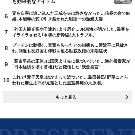
も効果的なアイテム
妻を自害に追い込んだ三成を夫は許さなかった…信長の命で結
婚､本能寺の変で引き裂かれた戦国一の熱愛夫婦
｢外国人観光客や子連れ｣より厄介…JR東海が明かした､乗客を
イライラさせる｢令和の新幹線2大トラブル｣
プーチンは動揺し､言葉を失ったとの指摘も…習近平に見放さ
れ､側近も友好国も停戦を迫る独裁政権の末期症状
｢高市早苗の正体｣に国民より先に気づいていた…海外投資家が
｢日本経済を壊す首相｣だと確信した"残念発言"
これで｢愛子天皇｣はかえって近づいた…島田裕巳｢野望にとら
われた麻生太郎が見落とした皇室典範の大原則｣
もっと見る