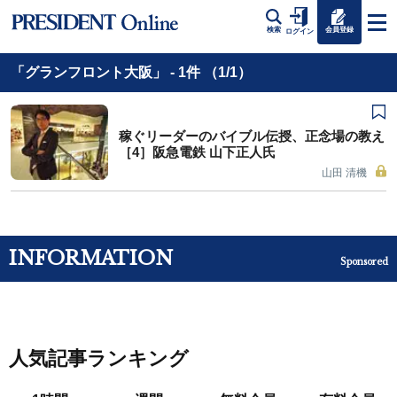
会員登録
検索
ログイン
「グランフロント大阪」 - 1件 （1/1）
稼ぐリーダーのバイブル伝授、正念場の教え
［4］阪急電鉄 山下正人氏
山田 清機
INFORMATION
Sponsored
人気記事ランキング