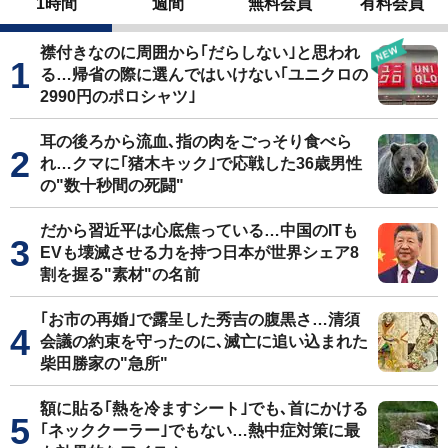
1時間
週間
無料会員
有料会員
襟付きなのに周囲から｢だらしない｣と思われ
る…帰省の際に選んではいけない｢ユニクロの
2990円のポロシャツ｣
耳の後ろから流血､指の肉をごっそり食べら
れ…クマに｢猪木キック｣で応戦した36歳男性
の"数十秒間の死闘"
だから習近平は心底焦っている…中国のITも
EVも壊滅させる力を持つ日本が世界シェア8
割を握る"素材"の名前
｢お市の再婚｣で露呈した秀吉の腹黒さ…清須
会議の約束を守ったのに､滅亡に追い込まれた
柴田勝家の"急所"
額に貼る｢熱を冷ますシート｣でも､首にかける
｢ネッククーラー｣でもない…熱中症対策に最