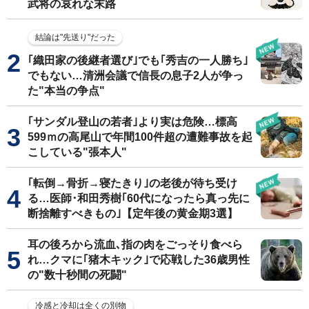
武将の哀れな末路
結論は"先送り"だった
｢織田家の後継者選び｣でも｢秀吉の一人勝ち｣
でもない…清洲会議で信長の息子2人が争っ
た"本当の争点"
｢サンダル登山の若者｣より実は危険…標高
599ｍの高尾山で年間100件超の遭難事故を起
こしている"張本人"
｢転倒→骨折→寝たきり｣の老後が待ち受け
る…医師･和田秀樹｢60代になったら真っ先に
断捨離すべきもの｣【定年後の黄金期3選】
耳の後ろから流血､指の肉をごっそり食べら
れ…クマに｢猪木キック｣で応戦した36歳男性
の"数十秒間の死闘"
冷感と冷却は全くの別物