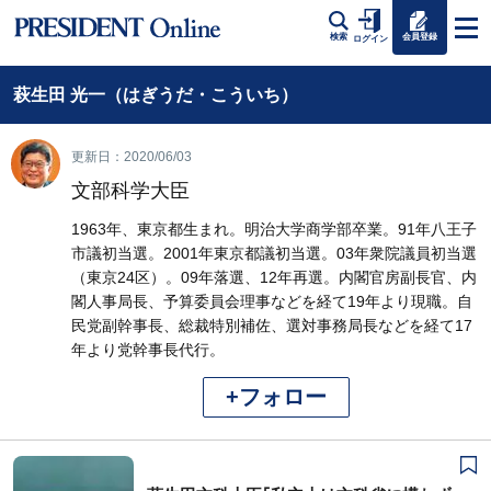
会員登録
検索
ログイン
萩生田 光一（はぎうだ・こういち）
更新日：2020/06/03
文部科学大臣
1963年、東京都生まれ。明治大学商学部卒業。91年八王子
市議初当選。2001年東京都議初当選。03年衆院議員初当選
（東京24区）。09年落選、12年再選。内閣官房副長官、内
閣人事局長、予算委員会理事などを経て19年より現職。自
民党副幹事長、総裁特別補佐、選対事務局長などを経て17
年より党幹事長代行。
+フォロー