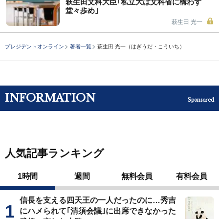
萩生田文科大臣｢私立大は文科省に構わず
堂々歩め｣
萩生田 光一
プレジデントオンライン
著者一覧
萩生田 光一（はぎうだ・こういち）
INFORMATION
Sponsored
人気記事ランキング
1時間
週間
無料会員
有料会員
信長を支える四天王の一人だったのに…秀吉
にハメられて｢清須会議｣に出席できなかった