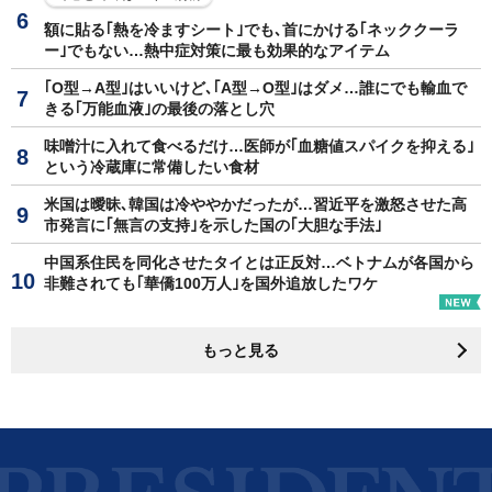
額に貼る｢熱を冷ますシート｣でも､首にかける｢ネッククーラ
ー｣でもない…熱中症対策に最も効果的なアイテム
｢O型→A型｣はいいけど､｢A型→O型｣はダメ…誰にでも輸血で
きる｢万能血液｣の最後の落とし穴
味噌汁に入れて食べるだけ…医師が｢血糖値スパイクを抑える｣
という冷蔵庫に常備したい食材
米国は曖昧､韓国は冷ややかだったが…習近平を激怒させた高
市発言に｢無言の支持｣を示した国の｢大胆な手法｣
中国系住民を同化させたタイとは正反対…ベトナムが各国から
非難されても｢華僑100万人｣を国外追放したワケ
もっと見る