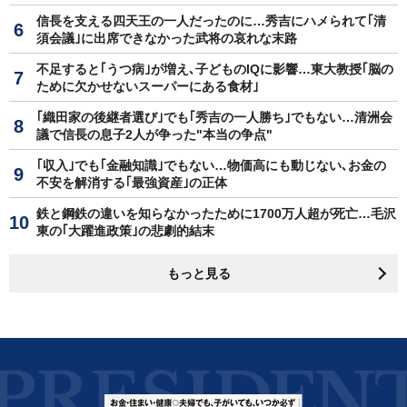
信長を支える四天王の一人だったのに…秀吉にハメられて｢清
須会議｣に出席できなかった武将の哀れな末路
不足すると｢うつ病｣が増え､子どものIQに影響…東大教授｢脳の
ために欠かせないスーパーにある食材｣
｢織田家の後継者選び｣でも｢秀吉の一人勝ち｣でもない…清洲会
議で信長の息子2人が争った"本当の争点"
｢収入｣でも｢金融知識｣でもない…物価高にも動じない､お金の
不安を解消する｢最強資産｣の正体
鉄と鋼鉄の違いを知らなかったために1700万人超が死亡…毛沢
東の｢大躍進政策｣の悲劇的結末
もっと見る