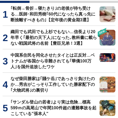
｢転倒→骨折→寝たきり｣の老後が待ち受け
る…医師･和田秀樹｢60代になったら真っ先に
断捨離すべきもの｣【定年後の黄金期3選】
織田でも武田でも上杉でもない…信長より20
年早く｢最初の天下人｣になった､教科書に載ら
ない戦国武将の名前【豊臣兄弟！3選】
中国系住民を同化させたタイとは正反対…ベ
トナムが各国から非難されても｢華僑100万
人｣を国外追放したワケ
なぜ柴田勝家は｢賤ケ岳｣であっさり負けたの
か…秀吉がこっそり工作していた勝家配下の
｢大物武将｣の裏切り
｢サンダル登山の若者｣より実は危険…標高
599ｍの高尾山で年間100件超の遭難事故を起
こしている"張本人"