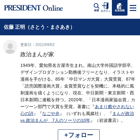
会員登録
検索
ログイン
佐藤 正明（さとう・まさあき）
更新日：2021/09/02
政治まんが家
1949年、愛知県名古屋市生まれ。南山大学外国語学部卒、
デザインプロダクション勤務後フリーとなり、イラストや
漫画を手がける。85年「中日マンガ大賞」大賞受賞、87年
「読売国際漫画大賞」金賞受賞などを契機に、本格的に風
刺漫画を描くようになり、現在、中日新聞・東京新聞・西
日本新聞に連載を持つ。2020年、「日本漫画家協会賞」カ
ーツーン部門で大賞を受賞。著書に『
あまり癒やされない
心の詩
』『
なごや弁
』（いずれも風媒社）、『
まんが政治
vs.政治まんが 7人のソーリの10年
』（岩波書店）。
+フォロー