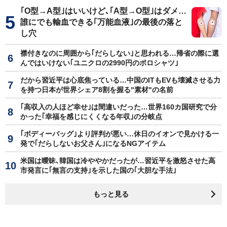
｢O型→A型｣はいいけど､｢A型→O型｣はダメ…
誰にでも輸血できる｢万能血液｣の最後の落と
し穴
襟付きなのに周囲から｢だらしない｣と思われる…帰省の際に選
んではいけない｢ユニクロの2990円のポロシャツ｣
だから習近平は心底焦っている…中国のITもEVも壊滅させる力
を持つ日本が世界シェア8割を握る"素材"の名前
｢高収入の人ほど幸せ｣は間違いだった…世界160カ国研究で分
かった｢幸福を感じにくくなる年収｣の分岐点
｢ボディーバッグ｣より評判が悪い…休日のイオンで見かける一
発で｢だらしないお父さん｣になるNGアイテム
米国は曖昧､韓国は冷ややかだったが…習近平を激怒させた高
市発言に｢無言の支持｣を示した国の｢大胆な手法｣
もっと見る