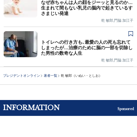
なぜ赤ちゃんは人の顔をジーッと見るのか…
生まれて間もない乳児の脳内で起きているす
さまじい発達
乾 敏郎,門脇 加江子
トイレへの行き方も､最愛の人の死も忘れて
しまったが…治療のために脳の一部を切除し
た男性の数奇な人生
乾 敏郎,門脇 加江子
プレジデントオンライン
著者一覧
乾 敏郎（いぬい・としお）
INFORMATION
Sponsored