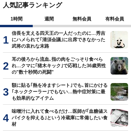
人気記事ランキング
1時間
週間
無料会員
有料会員
信長を支える四天王の一人だったのに…秀吉
にハメられて｢清須会議｣に出席できなかった
武将の哀れな末路
耳の後ろから流血､指の肉をごっそり食べら
れ…クマに｢猪木キック｣で応戦した36歳男性
の"数十秒間の死闘"
額に貼る｢熱を冷ますシート｣でも､首にかける
｢ネッククーラー｣でもない…熱中症対策に最
も効果的なアイテム
味噌汁に入れて食べるだけ…医師が｢血糖値ス
パイクを抑える｣という冷蔵庫に常備したい食
材