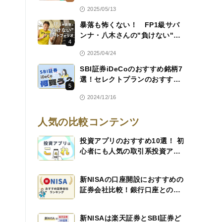
勉強し続ける理由
2025/05/13
暴落も怖くない！ FP1級サバ
ンナ・八木さんの"負けない"ポ
4
ートフォリオ大公開
2025/04/24
SBI証券iDeCoのおすすめ銘柄7
選！セレクトプランのおすすめ
5
配分も年代別に紹介
2024/12/16
人気の比較コンテンツ
投資アプリのおすすめ10選！ 初
心者にも人気の取引系投資アプ
リを詳しく解説！
新NISAの口座開設におすすめの
証券会社比較！銀行口座との比
較も解説
新NISAは楽天証券とSBI証券ど