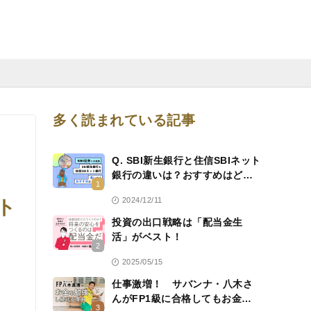
多く読まれている記事
Q. SBI新生銀行と住信SBIネット
銀行の違いは？おすすめはどっ
1
ち？
2024/12/11
ト
投資の出口戦略は「配当金生
活」がベスト！
2
2025/05/15
仕事激増！ サバンナ・八木さ
んがFP1級に合格してもお金を
3