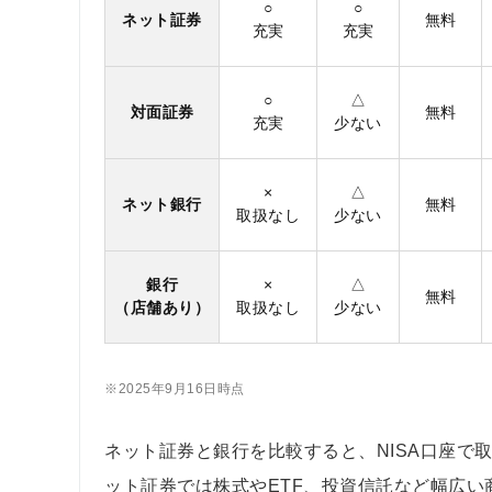
○
○
ネット証券
無料
充実
充実
○
△
対面証券
無料
充実
少ない
×
△
ネット銀行
無料
取扱なし
少ない
銀行
×
△
無料
（店舗あり）
取扱なし
少ない
※2025年9月16日時点
ネット証券と銀行を比較すると、NISA口座で
ット証券では株式やETF、投資信託など幅広い