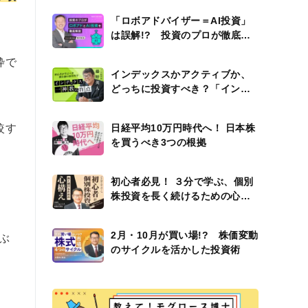
「ロボアドバイザー＝AI投資」
は誤解!? 投資のプロが徹底解
説
枠で
インデックスかアクティブか、
どっちに投資すべき？「インデ
ックス一神教」の盲点
較す
日経平均10万円時代へ！ 日本株
を買うべき3つの根拠
初心者必見！ ３分で学ぶ、個別
株投資を長く続けるための心構
え
2月・10月が買い場!? 株価変動
ぶ
のサイクルを活かした投資術