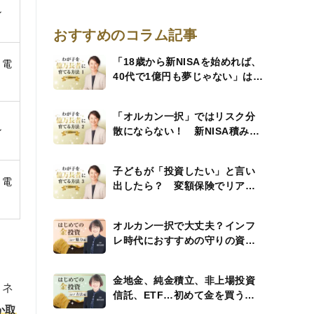
ン
おすすめのコラム記事
「18歳から新NISAを始めれば、
・電
40代で1億円も夢じゃない」は本
当か？
「オルカン一択」ではリスク分
ン
散にならない！ 新NISA積み立
て投資例７選
子どもが「投資したい」と言い
・電
出したら？ 変額保険でリアル
金融教育
オルカン一択で大丈夫？インフ
レ時代におすすめの守りの資産
「金投資」その魅力
金地金、純金積立、非上場投資
 ネ
信託、ETF…初めて金を買う人
か取
におすすめの方法は？