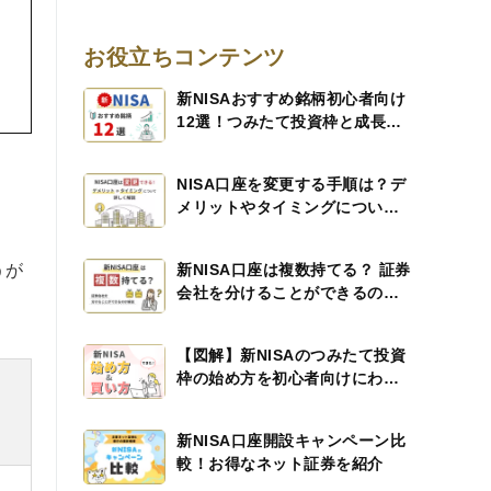
お役立ちコンテンツ
新NISAおすすめ銘柄初心者向け
12選！つみたて投資枠と成長投
資枠に分けて徹底解説！
NISA口座を変更する手順は？デ
メリットやタイミングについて
も解説
うが
新NISA口座は複数持てる？ 証券
会社を分けることができるのか
解説
【図解】新NISAのつみたて投資
枠の始め方を初心者向けにわか
りやすく解説！
新NISA口座開設キャンペーン比
較！お得なネット証券を紹介