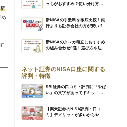
っちがおすすめ？使い分け方も
ら新
紹介
始め
新NISAの手数料を徹底比較！銀
行よりも証券会社の方が安い？
新NISAのクレカ積立におすすめ
す
の組み合わせ9選！選び方や注意
点（デメリット）を詳しく紹
介！
ネット証券のNISA口座に関する
評判・特徴
SBI証券の口コミ・評判に「やば
い」の文字があってドキッ！メ
リット、デメリットを解説する
ので安心して
【楽天証券のNISA評判・口コ
ミ】デメリットが多いからやめ
たほうがいい？