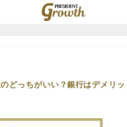
PRESIDENT
Growth（プ
レ
ジ
デ
ン
ト
グ
ロ
ー
ス）
会社のどっちがいい？銀行はデメリッ