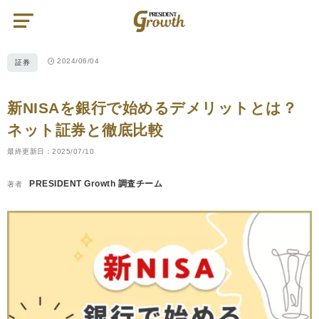
プ
レ
ジ
デ
ン
ト
2024/06/04
証券
グ
ロ
ー
ス
|
新NISAを銀行で始めるデメリットとは？
PRESIDENT
Growth（プ
レ
ネット証券と徹底比較
ジ
デ
ン
最終更新日：2025/07/10
ト
グ
ロ
PRESIDENT Growth 調査チーム
著者
ー
ス）