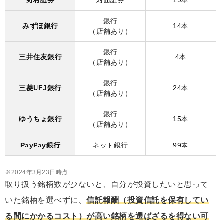
野村證券
対面証券
19本
銀行
みずほ銀行
14本
（店舗あり）
銀行
三井住友銀行
4本
（店舗あり）
銀行
三菱UFJ銀行
24本
（店舗あり）
銀行
ゆうちょ銀行
15本
（店舗あり）
PayPay銀行
ネット銀行
99本
※2024年3月23日時点
取り扱う銘柄数が少ないと、自分が投資したいと思って
いた銘柄を選べずに、
信託報酬（投資信託を保有してい
る間にかかるコスト）が高い銘柄を選ばざるを得ない可