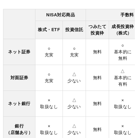
NISA対応商品
手数料
つみたて
成長投資枠
株式・ETF
投資信託
投資枠
（株式）
○
○
○
ネット証券
無料
基本的に
充実
充実
無料
△
○
△
対面証券
無料
基本的に
充実
少ない
有料
×
△
×
ネット銀行
無料
取扱なし
少ない
取扱なし
銀行
×
△
×
無料
（店舗あり）
取扱なし
少ない
取扱なし