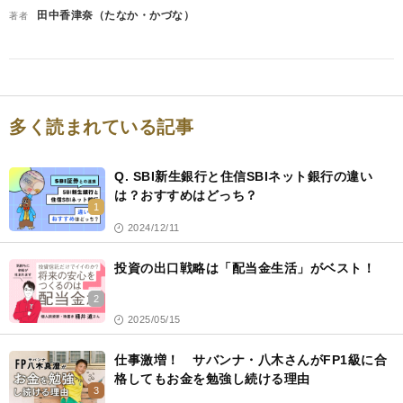
田中香津奈（たなか・かづな）
著者
多く読まれている記事
Q. SBI新生銀行と住信SBIネット銀行の違い
は？おすすめはどっち？
1
2024/12/11
投資の出口戦略は「配当金生活」がベスト！
2
2025/05/15
仕事激増！ サバンナ・八木さんがFP1級に合
格してもお金を勉強し続ける理由
3