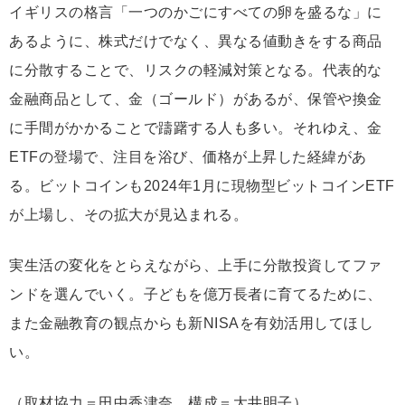
イギリスの格言「一つのかごにすべての卵を盛るな」に
あるように、株式だけでなく、異なる値動きをする商品
に分散することで、リスクの軽減対策となる。代表的な
金融商品として、金（ゴールド）があるが、保管や換金
に手間がかかることで躊躇する人も多い。それゆえ、金
ETFの登場で、注目を浴び、価格が上昇した経緯があ
る。ビットコインも2024年1月に現物型ビットコインETF
が上場し、その拡大が見込まれる。
実生活の変化をとらえながら、上手に分散投資してファ
ンドを選んでいく。子どもを億万長者に育てるために、
また金融教育の観点からも新NISAを有効活用してほし
い。
（取材協力＝田中香津奈、構成＝大井明子）