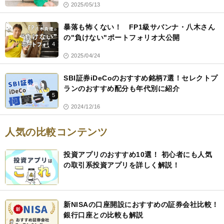
2025/05/13
暴落も怖くない！ FP1級サバンナ・八木さん
の"負けない"ポートフォリオ大公開
4
2025/04/24
SBI証券iDeCoのおすすめ銘柄7選！セレクトプ
ランのおすすめ配分も年代別に紹介
5
2024/12/16
人気の比較コンテンツ
投資アプリのおすすめ10選！ 初心者にも人気
の取引系投資アプリを詳しく解説！
新NISAの口座開設におすすめの証券会社比較！
銀行口座との比較も解説