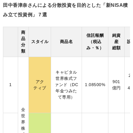
田中香津奈さんによる分散投資を目的とした「新NISA積
み立て投資例」７選
商
信託報酬
純資
品
スタイル
商品名
（税込
産
設
分
み・％）
総額
類
キャピタル
2
世界株式フ
アク
901
1
ァンド（DC
1.08500%
ティブ
億円
4
年金つみた
て専用）
全
世
界
株