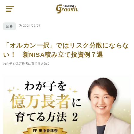
PRESIDENT
Growth（プ
レ
ジ
デ
ン
2024/06/07
証券
ト
グ
ロ
ー
ス）
「オルカン一択」ではリスク分散にならな
い！ 新NISA積み立て投資例７選
わが子を億万長者に育てる方法２