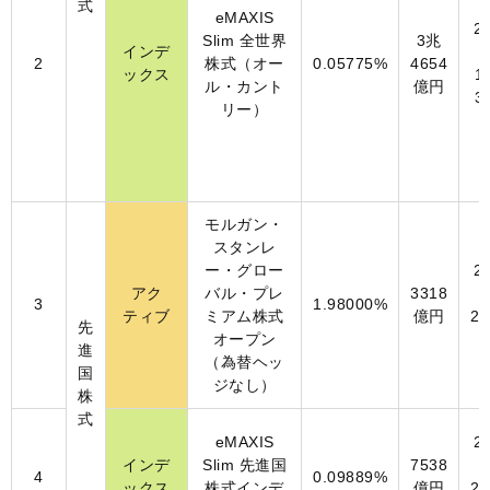
式
eMAXIS
2
Slim 全世界
3兆
インデ
2
株式（オー
0.05775%
4654
ックス
1
ル・カント
億円
3
リー）
モルガン・
スタンレ
ー・グロー
2
アク
バル・プレ
3318
3
1.98000%
ティブ
ミアム株式
億円
2
先
オープン
進
（為替ヘッ
国
ジなし）
株
式
eMAXIS
2
インデ
Slim 先進国
7538
4
0.09889%
ックス
株式インデ
億円
2