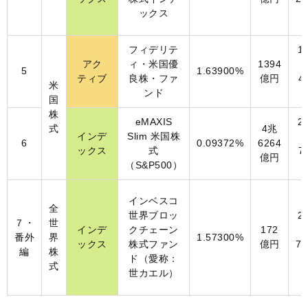
ックス
フィデリテ
1
アク
ィ・米国優
1394
5
1.63900%
ティブ
良株・ファ
億円
4
米
ンド
国
株
eMAXIS
2
式
4兆
インデ
Slim 米国株
6
0.09372%
6264
ックス
式
7
億円
（S&P500）
インベスコ
全
世界ブロッ
2
７・
世
インデ
クチェーン
172
番外
界
1.57300%
ックス
株式ファン
億円
7
編
株
ド（愛称：
式
世カエル）